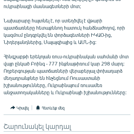
ՄԻՋԱԶԳԱՅԻՆ
ուկրաինացի մասնագետների մոտ;
ՄՇԱԿՈՒՅԹ
Նախարարը հայտնել է, որ ստեղծվել է վթարի
ՍՊՈՐՏ
պատճառները հետաքննող հատուկ հանձնաժողով, որի
կազմում ընդգրկվել են փորձագետների ԻԿԱՕ-ից,
ՄԵԿՆԱԲԱՆՈՒԹՅՈՒՆ
Նիդերլանդներից, Մալայզիայից և ԱՄՆ-ից:
ՏՏ ԵՒ ԻՆՏԵՐՆԵՏ
Հինգշաբթի երեկոյան ռուս-ուկրաինական սահմանի մոտ
ԿՈՐՈՆԱՎԻՐՈՒՍ
վայր ընկած Բոինգ - 777 ինքնաթիռում կար 298 մարդ:
ԱՐԽԻՎ
Ողբերգության պատճառների վերաբերյալ փոխադարձ
մեղադրանքներ են հնչեցնում Ռուսաստանի
ՏԵՍԱՆՅՈՒԹԵՐ
իշխանությունները, Ուկրաինայում ռուսամեռ
ԲԱՆԱՎԵՃ
անջատողականները և Ուկրաինայի իշխանությունները:
ՁԳՏԵԼՈՎ ԼԱՎԱԳՈՒՅՆԻՆ
Կիսվել
Հետևեք մեզ
ՓՈԴՔԱՍԹ
Շարունակել կարդալ
Հայերեն