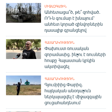
English
ՄԻՋԱԶԳԱՅԻՆ
Անհետացա՞ծ, թե՞ զոհված․
Русский
ՌԴ-ն գումար է խնայում՝
անհետ կորած զինվորներին
ՀԵՏԵՎԵՔ ՄԵԶ
դասալիք գրանցելով
ՀԱՍԱՐԱԿՈՒԹՅՈՒՆ
Փախուստ ռուսական
զորամասից. ինչու է ռուսների
հոսքը Հայաստան կրկին
«Ազատության» բոլոր կայքերը
ակտիվացել
ՀԱՍԱՐԱԿՈՒԹՅՈՒՆ
Գյումրիից Փարիզ․
հայկական անօդաչուն
ներկայացվել է միջազգային
ցուցահանդեսում