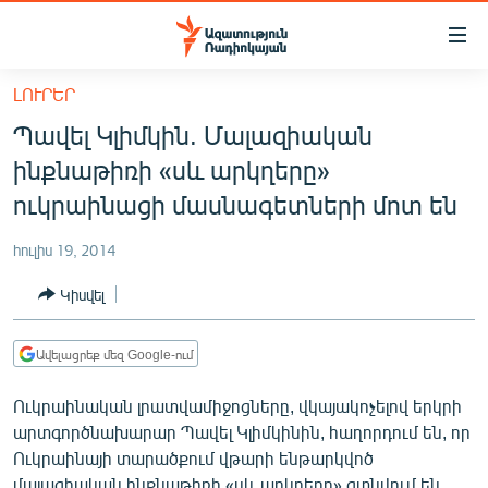
Մատչելիության
հղումներ
Անցնել
ԼՈՒՐԵՐ
հիմնական
ԱԶԱՏՈՒԹՅՈՒՆ TV
Պավել Կլիմկին. Մալազիական
բովանդակությանը
ՀԱՅԱՍՏԱՆ
Անցնել
ինքնաթիռի «սև արկղերը»
հիմնական
ՔԱՂԱՔԱԿԱՆ
ուկրաինացի մասնագետների մոտ են
մենյուին
ԸՆՏՐՈՒԹՅՈՒՆՆԵՐ 2026
Որոնում
հուլիս 19, 2014
ԻՐԱՎՈՒՆՔ
Կիսվել
ՀԱՍԱՐԱԿՈՒԹՅՈՒՆ
ՏՆՏԵՍՈՒԹՅՈՒՆ
Ավելացրեք մեզ Google-ում
ՂԱՐԱԲԱՂ
Ուկրաինական լրատվամիջոցները, վկայակոչելով երկրի
ՊԱՏԵՐԱԶՄԻ 6 ՇԱԲԱԹՆԵՐԸ
արտգործնախարար Պավել Կլիմկինին, հաղորդում են, որ
Ուկրաինայի տարածքում վթարի ենթարկվոծ
ՏԱՐԱԾԱՇՐՋԱՆ
մալազիական ինքնաթիռի «սև արկղերը» գտնվում են