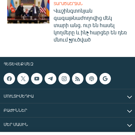
ՏԱՐԱԾԱՇՐՋԱՆ
Վաշինգտոնյան
գագաթնաժողովից մեկ
տարի անց. ուր են հասել
կողմերը և ինչ հարցեր են դեռ
մնում չլուծված
ՀԵՏԵՎԵՔ ՄԵԶ
ՄՈՒԼՏԻՄԵԴԻԱ
ԲԱԺԻՆՆԵՐ
ՄԵՐ ՄԱՍԻՆ