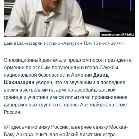
ՄԻՋԱԶԳԱՅԻՆ
ՄՇԱԿՈՒՅԹ
ՍՊՈՐՏ
ՄԵԿՆԱԲԱՆՈՒԹՅՈՒՆ
Давид Шахназарян в студии «Азатутюн ТВ», 16 июля 2014 г․
ՏՏ ԵՒ ԻՆՏԵՐՆԵՏ
Оппозиционный деятель, в прошлом посол президента
ԿՈՐՈՆԱՎԻՐՈՒՍ
Армении по особым поручениям и глава Службы
ԱՐԽԻՎ
национальной безопасности Армении
Давид
Шахназарян
уверен, что за звучащими в последнее
ՏԵՍԱՆՅՈՒԹԵՐ
время выстрелами на армяно-азербайджанской
ԲԱՆԱՎԵՃ
границе и участившимися попытками проникновения
диверсионных групп со стороны Азербайджана стоит
ՁԳՏԵԼՈՎ ԼԱՎԱԳՈՒՅՆԻՆ
Россия.
ՓՈԴՔԱՍԹ
«Я здесь четко вижу Россию, а вернее связку Москва-
Հայերեն
Баку-Анкара. Учитывая майский визит министра