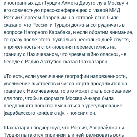
иностранных дел Турции Ахмета Давутоглу в Москву и
English
его совместную пресс-конференцию с главой МИД
Русский
России Сергеем Лавровым, на которой ясно было
сказано, что Россия и Турция должны сотрудничать в
вопросе Нагорного Карабаха, и если обратим внимание,
ՀԵՏԵՎԵՔ ՄԵԶ
то сразу после этого, буквально несколько дней спустя,
нпряженность и столкновения переместились на
границу с Нахичеваном, что чрезвычайно опасно», - в
беседе с Радио Азатутюн сказал Шахназарян.
«Ազատության» բոլոր կայքերը
«То есть, если увеличение географии напряженности,
увеличение выстрелов и числа жертв продолжится на
границе с Нахичеваном, то это может стать основанием
для того, чтобы в формате Москва-Анкара была
предпринята попытка вмешаться в урегулирование
[карабахского конфликта]», - пояснил он.
Шахназарян подчеркнул, что Россия, Азербайджан и
Турция пытаются «принизить и нейтрализовать роль