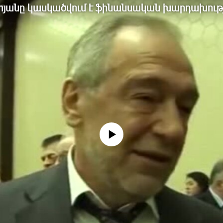
տյանը կասկածվում է ֆինանսական խարդախութ
No media source currently available