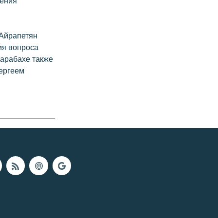
ления
 Айрапетян
ия вопроса
Карабахе также
Сергеем