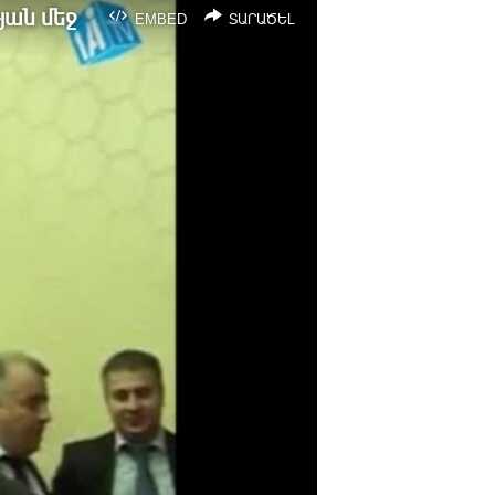
յան մեջ
EMBED
ՏԱՐԱԾԵԼ