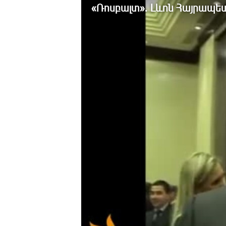
ՄԻՋԱԶԳԱՅԻՆ
«Ռոսբալտ». Լևոն Հայրապե
ՄՇԱԿՈՒՅԹ
ՍՊՈՐՏ
ՄԵԿՆԱԲԱՆՈՒԹՅՈՒՆ
ՏՏ ԵՒ ԻՆՏԵՐՆԵՏ
ԿՈՐՈՆԱՎԻՐՈՒՍ
ԱՐԽԻՎ
ՏԵՍԱՆՅՈՒԹԵՐ
ԲԱՆԱՎԵՃ
ՁԳՏԵԼՈՎ ԼԱՎԱԳՈՒՅՆԻՆ
ՓՈԴՔԱՍԹ