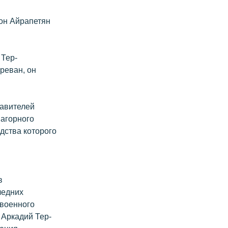
вон Айрапетян
 Тер-
реван, он
тавителей
Нагорного
дства которого
в
ледних
 военного
 Аркадий Тер-