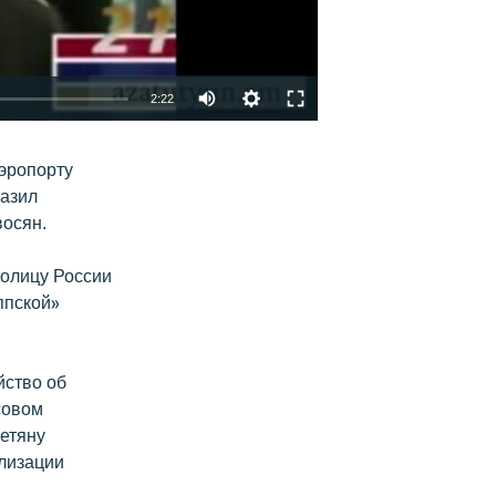
2:22
EMBED
ՏԱՐԱԾԵԼ
эропорту
разил
восян.
толицу России
ппской»
йство об
совом
етяну
ализации