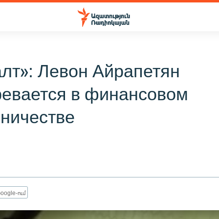
лт»: Левон Айрапетян
ревается в финансовом
ничестве
oogle-ում