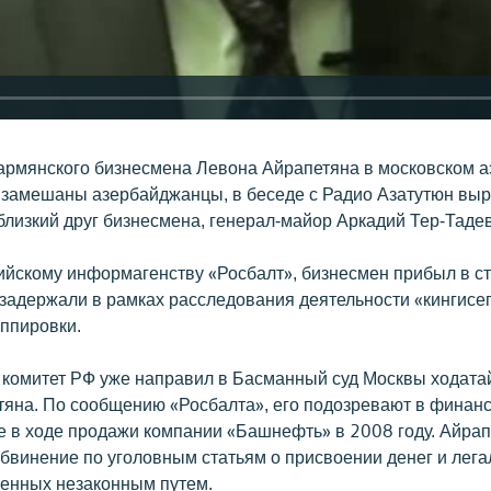
армянского бизнесмена Левона Айрапетяна в московском а
замешаны азербайджанцы, в беседе с Радио Азатутюн вы
близкий друг бизнесмена, генерал-майор Аркадий Тер-Таде
ийскому информагенству «Росбалт», бизнесмен прибыл в с
о задержали в рамках расследования деятельности «кингисе
уппировки.
комитет РФ уже направил в Басманный суд Москвы ходата
тяна. По сообщению «Росбалта», его подозревают в финан
 в ходе продажи компании «Башнефть» в 2008 году. Айрап
бвинение по уголовным статьям о присвоении денег и лег
ченных незаконным путем.