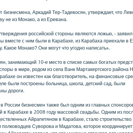
г бизнесмена, Аркадий Тер-Тадевосян, утверждает, что Ле
у не из Монако, а из Еревана.
утверждения российской стороны являются ложью, - заявил
ы вместе с ним были в Карабахе, из Карабаха приехали в Е
у. Какое Монако? Они могут что угодно написать».
ян, занимающий 10-е место в списке самых богатых предс
споры в мире, родом из села Ванк Мартакертского района 
рабахе он известен как благотворитель, на финансовые сре
еле были построены больница, школа, детский сад, были
ны дороги.
 России бизнесмен также был одним из главных спонсоро
й в Карабахе в 2008 году массовой свадьбы. Одним из пос
ществленных Айрапетяном в Карабахе, стало строительство
 полководцев Суворова и Мадатова, которое координирует