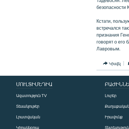
Тадевосян. Лев
безопасности 
Кстати, польз
встречался та
признания Ген
говорят о его
Лавровым.
Կիսվել
ՄՈՒԼՏԻՄԵԴԻԱ
ԲԱԺԻՆՆԵ
Ազատություն TV
Լուրեր
Տեսանյութեր
Քաղաքակա
Լրատվական
Իրավունք
Կիրակնօրյա
Տնտեսությու