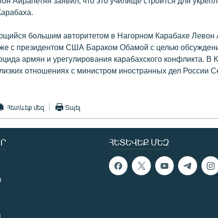
он Айрапетян заявил, что это училище строится для укреп
Карабаха.
ующийся большим авторитетом в Нагорном Карабахе Левон
кже с президентом США Бараком Обамой с целью обсужден
оцида армян и урегулирования карабахского конфликта. В 
 близких отношениях с министром иностранных дел России 
Հետևեք մեզ
Տպել
Ր
ՀԵՏԵՎԵՔ ՄԵԶ
ն
ն