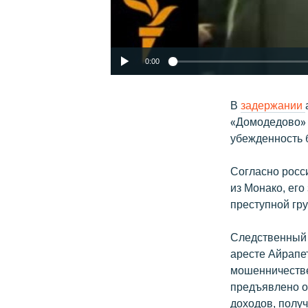
0:00
В
задержании
«Домодедово» 
убежденность 
Согласно росс
из Монако, ег
преступной гр
Следственный 
аресте Айрапе
мошенничестве
предъявлено о
доходов, полу