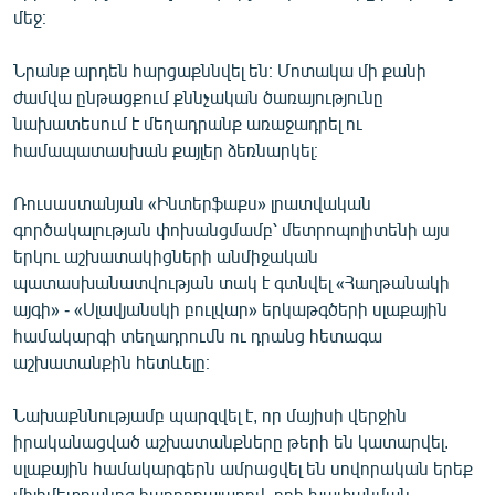
մեջ։
English
Русский
Նրանք արդեն հարցաքննվել են։ Մոտակա մի քանի
ժամվա ընթացքում քննչական ծառայությունը
ՀԵՏԵՎԵՔ ՄԵԶ
նախատեսում է մեղադրանք առաջադրել ու
համապատասխան քայլեր ձեռնարկել։
Ռուսաստանյան «Ինտերֆաքս» լրատվական
գործակալության փոխանցմամբ՝ մետրոպոլիտենի այս
երկու աշխատակիցների անմիջական
«Ազատության» բոլոր կայքերը
պատասխանատվության տակ է գտնվել «Հաղթանակի
այգի» - «Սլավյանսկի բուլվար» երկաթգծերի սլաքային
համակարգի տեղադրումն ու դրանց հետագա
աշխատանքին հետևելը։
Նախաքննությամբ պարզվել է, որ մայիսի վերջին
իրականացված աշխատանքները թերի են կատարվել.
սլաքային համակարգերն ամրացվել են սովորական երեք
միլիմետրանոց հաղորդալարով, որի խափանման