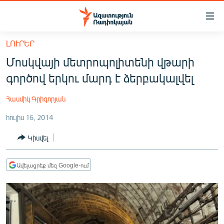
Մատչելիության
հղումներ
Անցնել
ԼՈՒՐԵՐ
հիմնական
ԱԶԱՏՈՒԹՅՈՒՆ TV
Մոսկվայի մետրոպոլիտենի վթարի
բովանդակությանը
ՀԱՅԱՍՏԱՆ
Անցնել
գործով երկու մարդ է ձերբակալվել
հիմնական
ՔԱՂԱՔԱԿԱՆ
մենյուին
Հասմիկ Գրիգորյան
ԸՆՏՐՈՒԹՅՈՒՆՆԵՐ 2026
Որոնում
հուլիս 16, 2014
ԻՐԱՎՈՒՆՔ
Կիսվել
ՀԱՍԱՐԱԿՈՒԹՅՈՒՆ
ՏՆՏԵՍՈՒԹՅՈՒՆ
Ավելացրեք մեզ Google-ում
ՂԱՐԱԲԱՂ
ՊԱՏԵՐԱԶՄԻ 6 ՇԱԲԱԹՆԵՐԸ
ՏԱՐԱԾԱՇՐՋԱՆ