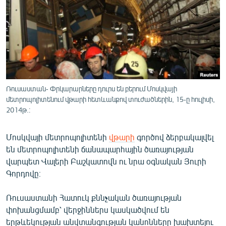
ՄԻՋԱԶԳԱՅԻՆ
ՄՇԱԿՈՒՅԹ
ՍՊՈՐՏ
ՄԵԿՆԱԲԱՆՈՒԹՅՈՒՆ
ՏՏ ԵՒ ԻՆՏԵՐՆԵՏ
Ռուսաստան- Փրկարարները դուրս են բերում Մոսկվայի
ԿՈՐՈՆԱՎԻՐՈՒՍ
մետրոպոլիտենում վթարի հետևանքով տուժածներին, 15-ը հուլիսի,
2014թ.։
ԱՐԽԻՎ
ՏԵՍԱՆՅՈՒԹԵՐ
Մոսկվայի մետրոպոլիտենի
վթարի
գործով ձերբակալվել
են մետրոպոլիտենի ճանապարհային ծառայության
ԲԱՆԱՎԵՃ
վարպետ Վալերի Բաշկատովն ու նրա օգնական Յուրի
ՁԳՏԵԼՈՎ ԼԱՎԱԳՈՒՅՆԻՆ
Գորդովը։
ՓՈԴՔԱՍԹ
Ռուսաստանի Հատուկ քննչական ծառայության
փոխանցմամբ՝ վերջիններս կասկածվում են
Հայերեն
երթևեկության անվտանգության կանոնները խախտելու