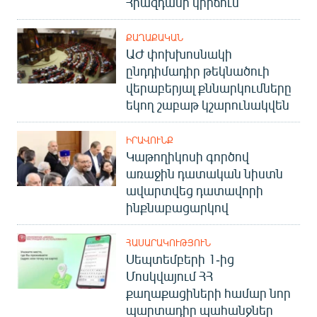
Հրազդանի կիրճում
ՔԱՂԱՔԱԿԱՆ
ԱԺ փոխխոսնակի
ընդդիմադիր թեկնածուի
վերաբերյալ քննարկումները
եկող շաբաթ կշարունակվեն
ԻՐԱՎՈՒՆՔ
Կաթողիկոսի գործով
առաջին դատական նիստն
ավարտվեց դատավորի
ինքնաբացարկով
ՀԱՍԱՐԱԿՈՒԹՅՈՒՆ
Սեպտեմբերի 1-ից
Մոսկվայում ՀՀ
քաղաքացիների համար նոր
պարտադիր պահանջներ