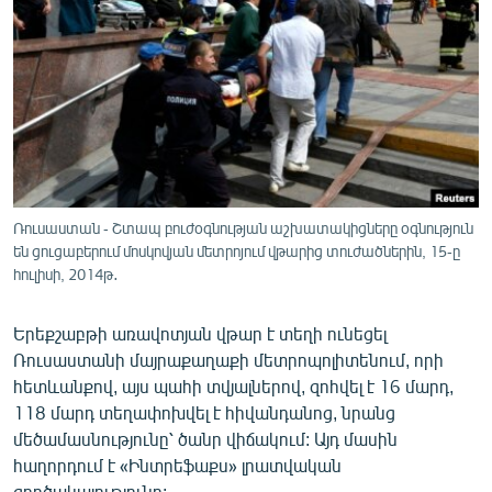
ՄԻՋԱԶԳԱՅԻՆ
ՄՇԱԿՈՒՅԹ
ՍՊՈՐՏ
ՄԵԿՆԱԲԱՆՈՒԹՅՈՒՆ
ՏՏ ԵՒ ԻՆՏԵՐՆԵՏ
ԿՈՐՈՆԱՎԻՐՈՒՍ
Ռուսաստան - Շտապ բուժօգնության աշխատակիցները օգնություն
են ցուցաբերում մոսկովյան մետրոյում վթարից տուժածներին, 15-ը
ԱՐԽԻՎ
հուլիսի, 2014թ․
ՏԵՍԱՆՅՈՒԹԵՐ
Երեքշաբթի առավոտյան վթար է տեղի ունեցել
ԲԱՆԱՎԵՃ
Ռուսաստանի մայրաքաղաքի մետրոպոլիտենում, որի
ՁԳՏԵԼՈՎ ԼԱՎԱԳՈՒՅՆԻՆ
հետևանքով, այս պահի տվյալներով, զոհվել է 16 մարդ,
118 մարդ տեղափոխվել է հիվանդանոց, նրանց
ՓՈԴՔԱՍԹ
մեծամասնությունը՝ ծանր վիճակում: Այդ մասին
հաղորդում է «Ինտրեֆաքս» լրատվական
Հայերեն
գործակալությունը: