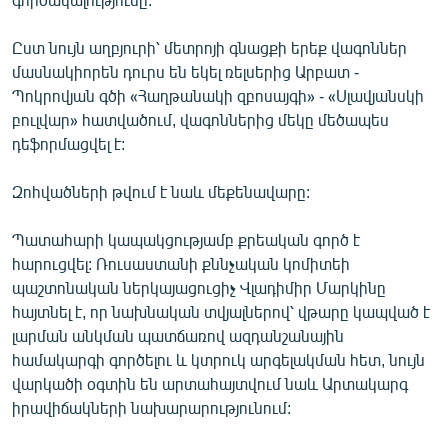
English
Ըստ նույն աղբյուրի՝ մետրոյի գնացքի երեք վագոններ
Русский
մասնակիորեն դուրս են եկել ռելսերից Արբատ -
Պոկրովյան գծի «Հաղթանակի զբոսայգի» - «Սլավյանսկի
ՀԵՏԵՎԵՔ ՄԵԶ
բուլվար» հատվածում, վագոններից մեկը մեծապես
դեֆորմացվել է:
Զոհվածների թվում է նաև մեքենավարը:
Պատահարի կապակցությամբ քրեական գործ է
«Ազատության» բոլոր կայքերը
հարուցվել: Ռուսաստանի քննչական կոմիտեի
պաշտոնական ներկայացուցիչ Վլադիմիր Մարկինը
հայտնել է, որ նախնական տվյալներով՝ վթարը կապված է
լարման անկման պատճառով ազդանշանային
համակարգի գործելու և կտրուկ արգելակման հետ, նույն
վարկածի օգտին են արտահայտվում նաև Արտակարգ
իրավիճակների նախարարությունում: