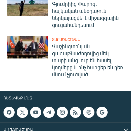
Գյումրիից Փարիզ․
հայկական անօդաչուն
ներկայացվել է միջազգային
ցուցահանդեսում
ՏԱՐԱԾԱՇՐՋԱՆ
Վաշինգտոնյան
գագաթնաժողովից մեկ
տարի անց. ուր են հասել
կողմերը և ինչ հարցեր են դեռ
մնում չլուծված
ՀԵՏԵՎԵՔ ՄԵԶ
ՄՈՒԼՏԻՄԵԴԻԱ