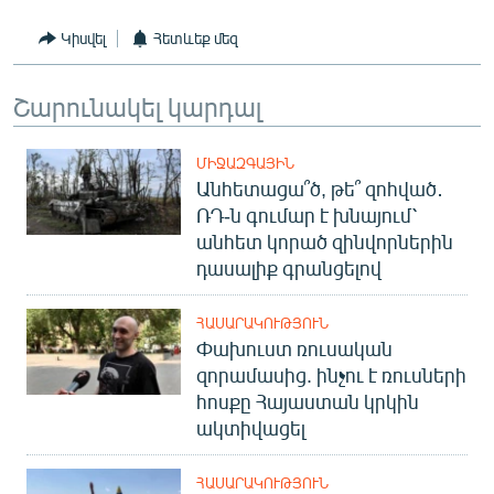
Կիսվել
Հետևեք մեզ
Շարունակել կարդալ
ՄԻՋԱԶԳԱՅԻՆ
Անհետացա՞ծ, թե՞ զոհված․
ՌԴ-ն գումար է խնայում՝
անհետ կորած զինվորներին
դասալիք գրանցելով
ՀԱՍԱՐԱԿՈՒԹՅՈՒՆ
Փախուստ ռուսական
զորամասից. ինչու է ռուսների
հոսքը Հայաստան կրկին
ակտիվացել
ՀԱՍԱՐԱԿՈՒԹՅՈՒՆ