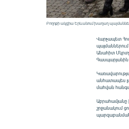
Բողոքի ակցիա Երևանում խաղաղ պայմաններո
Վարչապետ Հով
պայմաններում
Անահիտ Մկրտչ
Գասպարյանին 
Կառավարությա
անհատապես լսե
մահվան հանգա
Աբրահամյանը խ
շրջանակում ց
պարզաբանման