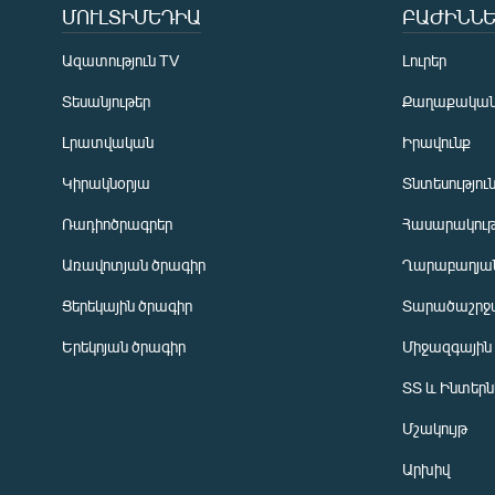
ՄՈՒԼՏԻՄԵԴԻԱ
ԲԱԺԻՆՆԵ
Ազատություն TV
Լուրեր
Տեսանյութեր
Քաղաքակա
Լրատվական
Իրավունք
Կիրակնօրյա
Տնտեսությու
Ռադիոծրագրեր
Հասարակութ
Առավոտյան ծրագիր
Ղարաբաղյան
Ցերեկային ծրագիր
Տարածաշրջ
Հայերեն
Երեկոյան ծրագիր
Միջազգային
English
ՏՏ և Ինտեր
Русский
Մշակույթ
ՀԵՏԵՎԵՔ ՄԵԶ
Արխիվ