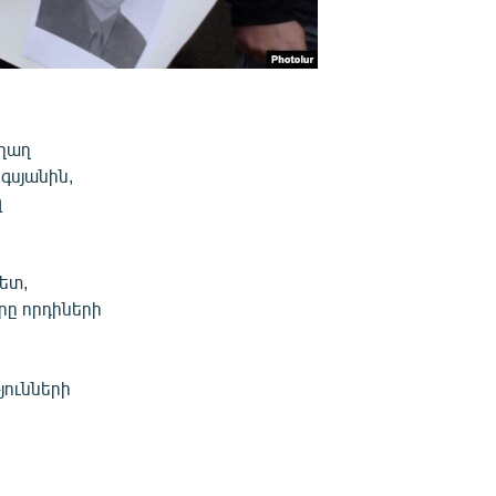
աղաղ
գսյանին,
զ
ետ,
րը որդիների
յունների