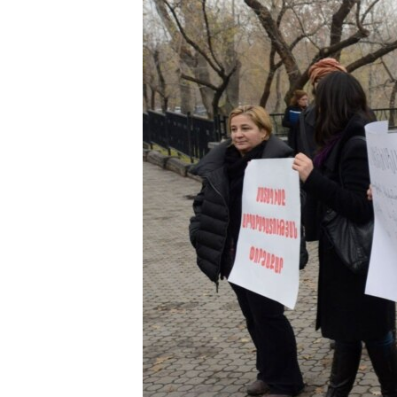
ՄԻՋԱԶԳԱՅԻՆ
ՄՇԱԿՈՒՅԹ
ՍՊՈՐՏ
ՄԵԿՆԱԲԱՆՈՒԹՅՈՒՆ
ՏՏ ԵՒ ԻՆՏԵՐՆԵՏ
ԿՈՐՈՆԱՎԻՐՈՒՍ
ԱՐԽԻՎ
ՏԵՍԱՆՅՈՒԹԵՐ
ԲԱՆԱՎԵՃ
ՁԳՏԵԼՈՎ ԼԱՎԱԳՈՒՅՆԻՆ
ՓՈԴՔԱՍԹ