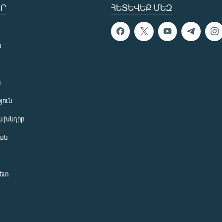
Ր
ՀԵՏԵՎԵՔ ՄԵԶ
ն
ն
յուն
 խնդիր
ան
նետ