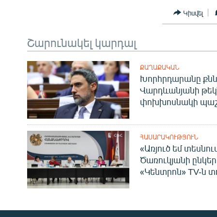
Կիսվել
Շարունակել կարդալ
ՔԱՂԱՔԱԿԱՆ
Խորհրդարանը քնն
Վարդևանյանի թեկ
փոխխոսնակի պաշ
ՀԱՍԱՐԱԿՈՒԹՅՈՒՆ
«Առյուծ եմ տեսնու
Ծառուկյանի ընկեր
«Կենտրոն» TV-ն տ