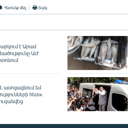
Հետևեք մեզ
Տպել
արկում է Արամ
նածությունը ԱԺ
տոնում
մ, ասոցացնում եմ
ությունների հետ».
ուգանվեց