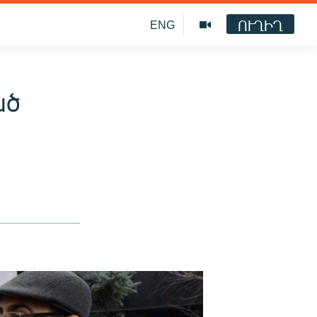
ՈՒՂԻՂ
ENG
ած