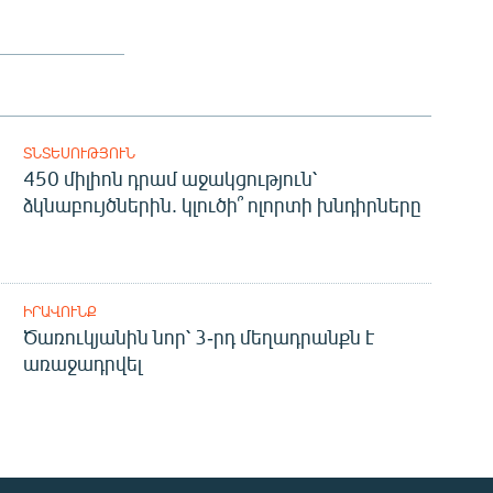
ՏՆՏԵՍՈՒԹՅՈՒՆ
450 միլիոն դրամ աջակցություն՝
ձկնաբույծներին. կլուծի՞ ոլորտի խնդիրները
ԻՐԱՎՈՒՆՔ
Ծառուկյանին նոր՝ 3-րդ մեղադրանքն է
առաջադրվել