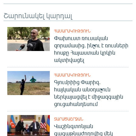
English
Շարունակել կարդալ
Русский
ՀԱՍԱՐԱԿՈՒԹՅՈՒՆ
ՀԵՏԵՎԵՔ ՄԵԶ
Փախուստ ռուսական
զորամասից. ինչու է ռուսների
հոսքը Հայաստան կրկին
ակտիվացել
«Ազատության» բոլոր կայքերը
ՀԱՍԱՐԱԿՈՒԹՅՈՒՆ
Գյումրիից Փարիզ․
հայկական անօդաչուն
ներկայացվել է միջազգային
ցուցահանդեսում
ՏԱՐԱԾԱՇՐՋԱՆ
Վաշինգտոնյան
գագաթնաժողովից մեկ