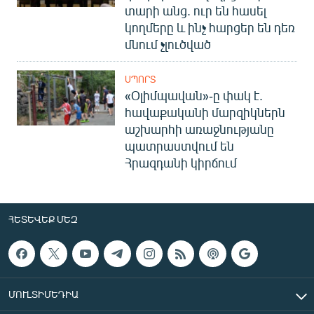
տարի անց. ուր են հասել
կողմերը և ինչ հարցեր են դեռ
մնում չլուծված
ՍՊՈՐՏ
«Օլիմպավան»-ը փակ է.
հավաքականի մարզիկներն
աշխարհի առաջնությանը
պատրաստվում են
Հրազդանի կիրճում
ՀԵՏԵՎԵՔ ՄԵԶ
ՄՈՒԼՏԻՄԵԴԻԱ