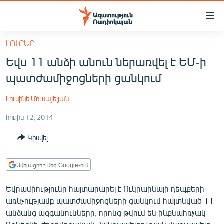
Մատչելիության
հղումներ
Անցնել
ԼՈՒՐԵՐ
հիմնական
ԱԶԱՏՈՒԹՅՈՒՆ TV
Եվս 11 անձի անուն ներառվել է ԵՄ-ի
բովանդակությանը
ՀԱՅԱՍՏԱՆ
Անցնել
պատժամիջոցների ցանկում
հիմնական
ՔԱՂԱՔԱԿԱՆ
մենյուին
Լուսինե Մուսայելյան
ԸՆՏՐՈՒԹՅՈՒՆՆԵՐ 2026
Որոնում
հուլիս 12, 2014
ԻՐԱՎՈՒՆՔ
Կիսվել
ՀԱՍԱՐԱԿՈՒԹՅՈՒՆ
ՏՆՏԵՍՈՒԹՅՈՒՆ
Ավելացրեք մեզ Google-ում
ՂԱՐԱԲԱՂ
Եվրամիությունը հայտարարել է Ուկրաինայի դեպքերի
ՊԱՏԵՐԱԶՄԻ 6 ՇԱԲԱԹՆԵՐԸ
առնչությամբ պատժամիջոցների ցանկում հայտնված 11
անձանց ազգանունները, որոնց թվում են ինքնահռչակ
ՏԱՐԱԾԱՇՐՋԱՆ