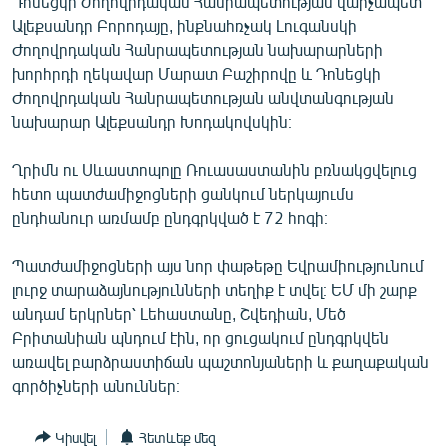
Դոնեցկի Ժողովրդական Հանրապետության վարչապետ
ՄԻՋԱԶԳԱՅԻՆ
Ալեքսանդր Բորոդայը, ինքնահռչակ Լուգանսկի
Ժողովրդական Հանրապետության նախարարների
ՄՇԱԿՈՒՅԹ
խորհրդի ղեկավար Մարատ Բաշիրովը և Դոնեցկի
ՍՊՈՐՏ
Ժողովրդական Հանրապետության անվտանգության
նախարար Ալեքսանդր Խոդակովսկին։
ՄԵԿՆԱԲԱՆՈՒԹՅՈՒՆ
ՏՏ ԵՒ ԻՆՏԵՐՆԵՏ
Ղրիմն ու Սևաստոպոլը Ռուասաստանին բռնակցվելուց
հետո պատժամիջոցների ցանկում ներկայումս
ԿՈՐՈՆԱՎԻՐՈՒՍ
ընդհանուր առմամբ ընդգրկված է 72 հոգի։
ԱՐԽԻՎ
Պատժամիջոցների այս նոր փաթեթը Եվրամիությունում
ՏԵՍԱՆՅՈՒԹԵՐ
լուրջ տարաձայնությունների տեղիք է տվել։ ԵՄ մի շարք
ԲԱՆԱՎԵՃ
անդամ երկրներ՝ Լեհաստանը, Շվեդիան, Մեծ
Բրիտանիան պնդում էին, որ ցուցակում ընդգրկվեն
ՁԳՏԵԼՈՎ ԼԱՎԱԳՈՒՅՆԻՆ
առավել բարձրաստիճան պաշտոնյաների և քաղաքական
ՓՈԴՔԱՍԹ
գործիչների անուններ։
Հայերեն
Կիսվել
Հետևեք մեզ