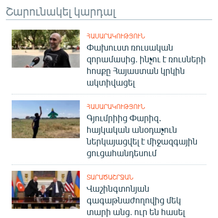
Շարունակել կարդալ
ՀԱՍԱՐԱԿՈՒԹՅՈՒՆ
Փախուստ ռուսական
զորամասից. ինչու է ռուսների
հոսքը Հայաստան կրկին
ակտիվացել
ՀԱՍԱՐԱԿՈՒԹՅՈՒՆ
Գյումրիից Փարիզ․
հայկական անօդաչուն
ներկայացվել է միջազգային
ցուցահանդեսում
ՏԱՐԱԾԱՇՐՋԱՆ
Վաշինգտոնյան
գագաթնաժողովից մեկ
տարի անց. ուր են հասել