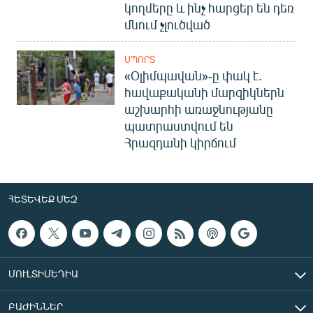
կողմերը և ինչ հարցեր են դեռ
մնում չլուծված
ՍՊՈՐՏ
«Օլիմպավան»-ը փակ է.
հավաքականի մարզիկներն
աշխարհի առաջնությանը
պատրաստվում են
Հրազդանի կիրճում
ՀԵՏԵՎԵՔ ՄԵԶ
ՄՈՒԼՏԻՄԵԴԻԱ
ԲԱԺԻՆՆԵՐ