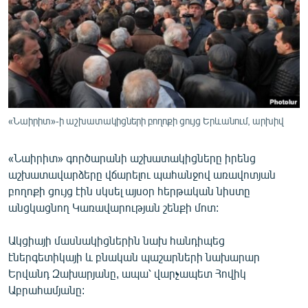
ՄԻՋԱԶԳԱՅԻՆ
ՄՇԱԿՈՒՅԹ
ՍՊՈՐՏ
ՄԵԿՆԱԲԱՆՈՒԹՅՈՒՆ
ՏՏ ԵՒ ԻՆՏԵՐՆԵՏ
«Նաիրիտ»-ի աշխատակիցների բողոքի ցույց Երևանում, արխիվ
ԿՈՐՈՆԱՎԻՐՈՒՍ
«Նաիրիտ» գործարանի աշխատակիցները իրենց
ԱՐԽԻՎ
աշխատավարձերը վճարելու պահանջով առավոտյան
ՏԵՍԱՆՅՈՒԹԵՐ
բողոքի ցույց էին սկսել այսօր հերթական նիստը
անցկացնող Կառավարության շենքի մոտ:
ԲԱՆԱՎԵՃ
ՁԳՏԵԼՈՎ ԼԱՎԱԳՈՒՅՆԻՆ
Ակցիայի մասնակիցներին նախ հանդիպեց
էներգետիկայի և բնական պաշարների նախարար
ՓՈԴՔԱՍԹ
Երվանդ Զախարյանը, ապա՝ վարչապետ Հովիկ
Աբրահամյանը:
Հայերեն