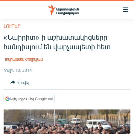
Մատչելիության
հղումներ
Անցնել
ԼՈՒՐԵՐ
հիմնական
ԱԶԱՏՈՒԹՅՈՒՆ TV
«Նաիրիտ»-ի աշխատակիցները
բովանդակությանը
ՀԱՅԱՍՏԱՆ
Անցնել
հանդիպում են վարչապետի հետ
հիմնական
ՔԱՂԱՔԱԿԱՆ
մենյուին
Հովհաննես Շողիկյան
ԸՆՏՐՈՒԹՅՈՒՆՆԵՐ 2026
Որոնում
հուլիս 10, 2014
ԻՐԱՎՈՒՆՔ
Կիսվել
ՀԱՍԱՐԱԿՈՒԹՅՈՒՆ
ՏՆՏԵՍՈՒԹՅՈՒՆ
Ավելացրեք մեզ Google-ում
ՂԱՐԱԲԱՂ
ՊԱՏԵՐԱԶՄԻ 6 ՇԱԲԱԹՆԵՐԸ
ՏԱՐԱԾԱՇՐՋԱՆ