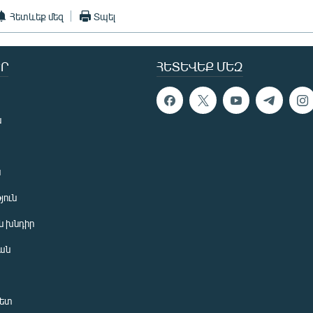
Հետևեք մեզ
Տպել
Ր
ՀԵՏԵՎԵՔ ՄԵԶ
ն
ն
յուն
 խնդիր
ան
նետ