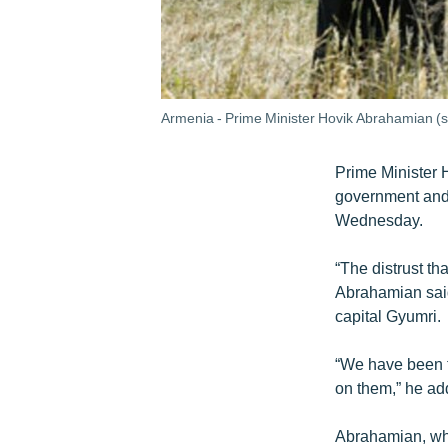
Armenia - Prime Minister Hovik Abrahamian (se
Prime Minister 
government and 
Wednesday.
“The distrust th
Abrahamian said 
capital Gyumri.
“We have been t
on them,” he add
Abrahamian, who