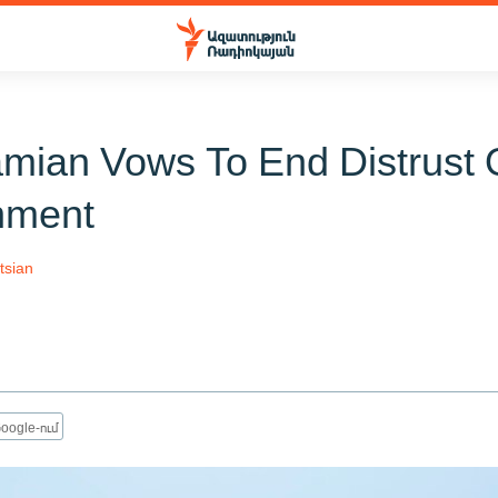
mian Vows To End Distrust 
nment
tsian
oogle-ում