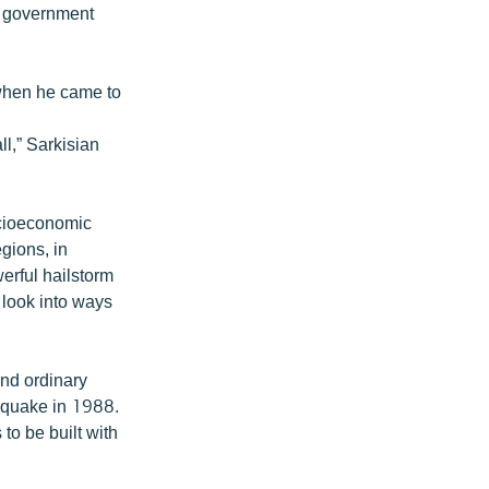
is government
when he came to
ll,” Sarkisian
cioeconomic
gions, in
werful hailstorm
 look into ways
and ordinary
thquake in 1988.
to be built with