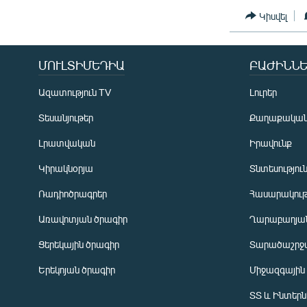
Կիսվել
ՄՈՒԼՏԻՄԵԴԻԱ
ԲԱԺԻՆՆԵ
Ազատություն TV
Լուրեր
Տեսանյութեր
Քաղաքակա
Լրատվական
Իրավունք
Կիրակնօրյա
Տնտեսությու
Ռադիոծրագրեր
Հասարակութ
Առավոտյան ծրագիր
Ղարաբաղյան
Ցերեկային ծրագիր
Տարածաշրջ
Հայերեն
Երեկոյան ծրագիր
Միջազգային
English
ՏՏ և Ինտեր
Русский