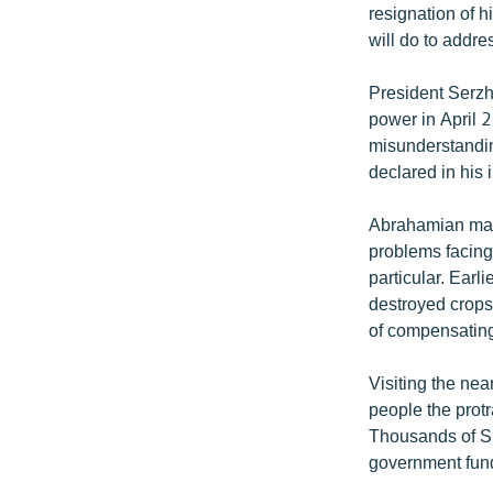
resignation of 
will do to addre
President Serzh
power in April 2
misunderstanding
declared in his
Abrahamian mad
problems facing
particular. Earl
destroyed crops 
of compensatin
Visiting the nea
people the prot
Thousands of Sh
government fun