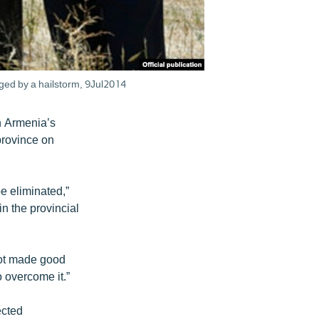
aged by a hailstorm, 9Jul2014
n Armenia’s
province on
be eliminated,”
in the provincial
not made good
o overcome it.”
ected