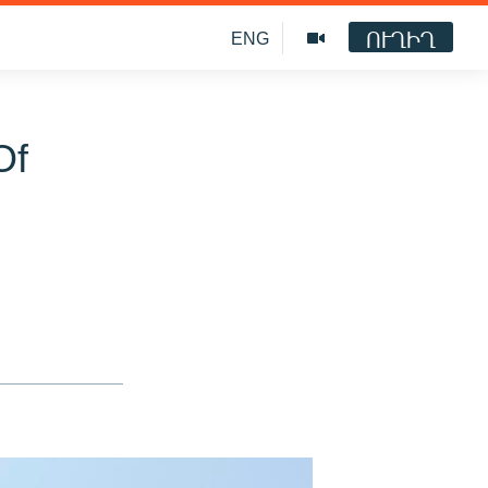
ՈՒՂԻՂ
ENG
Of