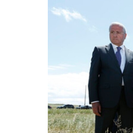
ՄԻՋԱԶԳԱՅԻՆ
ՄՇԱԿՈՒՅԹ
ՍՊՈՐՏ
ՄԵԿՆԱԲԱՆՈՒԹՅՈՒՆ
ՏՏ ԵՒ ԻՆՏԵՐՆԵՏ
ԿՈՐՈՆԱՎԻՐՈՒՍ
ԱՐԽԻՎ
ՏԵՍԱՆՅՈՒԹԵՐ
ԲԱՆԱՎԵՃ
ՁԳՏԵԼՈՎ ԼԱՎԱԳՈՒՅՆԻՆ
ՓՈԴՔԱՍԹ