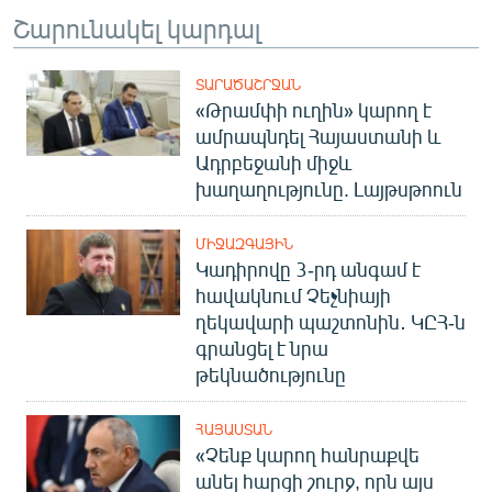
English
Շարունակել կարդալ
Русский
ՏԱՐԱԾԱՇՐՋԱՆ
«Թրամփի ուղին» կարող է
ՀԵՏԵՎԵՔ ՄԵԶ
ամրապնդել Հայաստանի և
Ադրբեջանի միջև
խաղաղությունը. Լայթսթոուն
ՄԻՋԱԶԳԱՅԻՆ
Կադիրովը 3-րդ անգամ է
«Ազատության» բոլոր կայքերը
հավակնում Չեչնիայի
ղեկավարի պաշտոնին․ ԿԸՀ-ն
գրանցել է նրա
թեկնածությունը
ՀԱՅԱՍՏԱՆ
«Չենք կարող հանրաքվե
անել հարցի շուրջ, որն այս