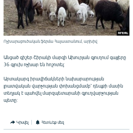
ՄԻՋԱԶԳԱՅԻՆ
ՄՇԱԿՈՒՅԹ
ՍՊՈՐՏ
ՄԵԿՆԱԲԱՆՈՒԹՅՈՒՆ
Ոչխարաբուծական ֆերմա Հայաստանում, արխիվ
ՏՏ ԵՒ ԻՆՏԵՐՆԵՏ
Անցած գիշեր Շիրակի մարզի Ախուրյան գյուղում գայլերը
ԿՈՐՈՆԱՎԻՐՈՒՍ
36 գլուխ ոչխար են հոշոտել։
ԱՐԽԻՎ
Արտակարգ իրավիճակների նախարարության
ՏԵՍԱՆՅՈՒԹԵՐ
լրատվական վարչության փոխանցմամբ՝ դեպքի մասին
ԲԱՆԱՎԵՃ
տեղյակ է պահվել մարզպետարանի գյուղվարչության
պետը։
ՁԳՏԵԼՈՎ ԼԱՎԱԳՈՒՅՆԻՆ
ՓՈԴՔԱՍԹ
Կիսվել
Հետևեք մեզ
Հայերեն