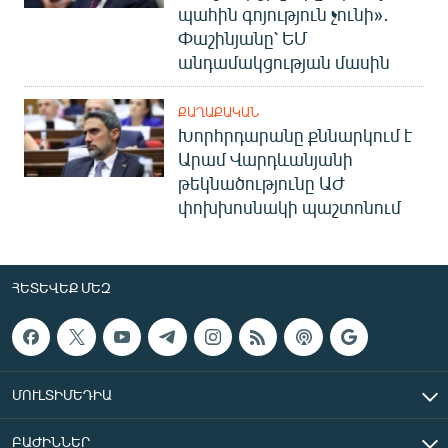
պահին գոյություն չունի»․
Փաշինյանը՝ ԵՄ
անդամակցության մասին
ՔԱՂԱՔԱԿԱՆ
Խորհրդարանը քննարկում է
Արամ Վարդևանյանի
թեկնածությունը ԱԺ
փոխխոսնակի պաշտոնում
ՀԵՏԵՎԵՔ ՄԵԶ
ՄՈՒԼՏԻՄԵԴԻԱ
ԲԱԺԻՆՆԵՐ