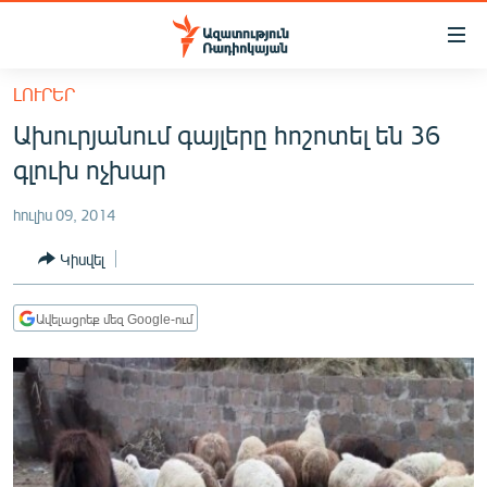
Մատչելիության
հղումներ
Անցնել
ԼՈՒՐԵՐ
հիմնական
ԱԶԱՏՈՒԹՅՈՒՆ TV
Ախուրյանում գայլերը հոշոտել են 36
բովանդակությանը
ՀԱՅԱՍՏԱՆ
Անցնել
գլուխ ոչխար
հիմնական
ՔԱՂԱՔԱԿԱՆ
մենյուին
հուլիս 09, 2014
ԸՆՏՐՈՒԹՅՈՒՆՆԵՐ 2026
Որոնում
Կիսվել
ԻՐԱՎՈՒՆՔ
ՀԱՍԱՐԱԿՈՒԹՅՈՒՆ
Ավելացրեք մեզ Google-ում
ՏՆՏԵՍՈՒԹՅՈՒՆ
ՂԱՐԱԲԱՂ
ՊԱՏԵՐԱԶՄԻ 6 ՇԱԲԱԹՆԵՐԸ
ՏԱՐԱԾԱՇՐՋԱՆ