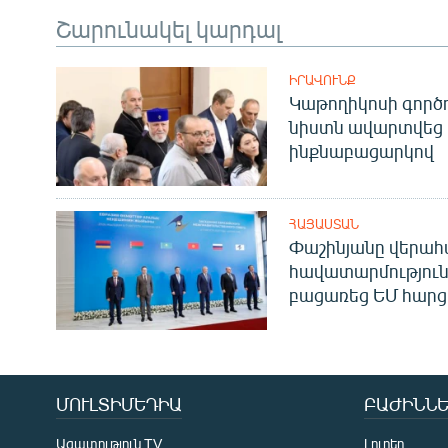
Շարունակել կարդալ
ԻՐԱՎՈՒՆՔ
Կաթողիկոսի գոր
նիստն ավարտվեց
ինքնաբացարկով
ՀԱՅԱՍՏԱՆ
Փաշինյանը վերա
հավատարմություն
բացառեց ԵՄ հարց
ՄՈՒԼՏԻՄԵԴԻԱ
ԲԱԺԻՆՆԵ
Ազատություն TV
Լուրեր