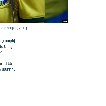
-ը հուլիսի, 2014թ․
ի աշխարհի
մանիայի
։
րում են
ր մարդիկ։