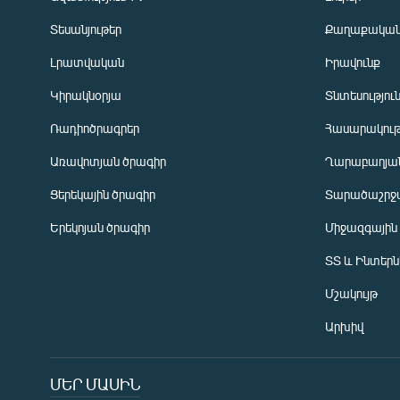
Տեսանյութեր
Քաղաքակա
Լրատվական
Իրավունք
Կիրակնօրյա
Տնտեսությու
Ռադիոծրագրեր
Հասարակութ
Առավոտյան ծրագիր
Ղարաբաղյան
Ցերեկային ծրագիր
Տարածաշրջ
Հայերեն
Երեկոյան ծրագիր
Միջազգային
English
ՏՏ և Ինտեր
Русский
Մշակույթ
ՀԵՏԵՎԵՔ ՄԵԶ
Արխիվ
ՄԵՐ ՄԱՍԻՆ