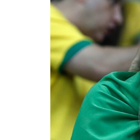
ՄԻՋԱԶԳԱՅԻՆ
ՄՇԱԿՈՒՅԹ
ՍՊՈՐՏ
ՄԵԿՆԱԲԱՆՈՒԹՅՈՒՆ
ՏՏ ԵՒ ԻՆՏԵՐՆԵՏ
ԿՈՐՈՆԱՎԻՐՈՒՍ
ԱՐԽԻՎ
ՏԵՍԱՆՅՈՒԹԵՐ
ԲԱՆԱՎԵՃ
ՁԳՏԵԼՈՎ ԼԱՎԱԳՈՒՅՆԻՆ
ՓՈԴՔԱՍԹ