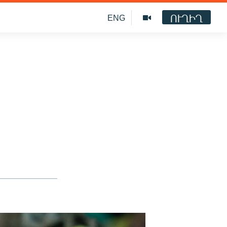
ՈՒՂԻՂ
ENG