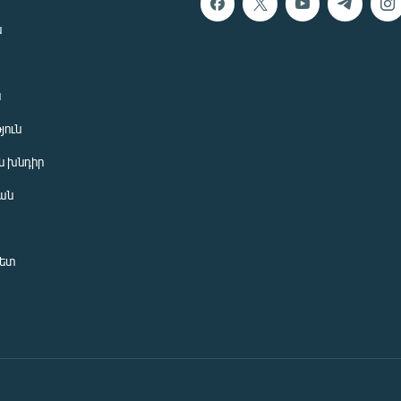
ն
ն
յուն
 խնդիր
ան
նետ