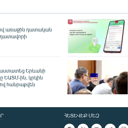
ծով առաջին դատական
 դատավորի
հաստատեց Երևանի
ը ԵԱՏՄ-ին, կրկին
ով հանրաքվեն
Ր
ՀԵՏԵՎԵՔ ՄԵԶ