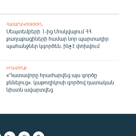
ՀԱՍԱՐԱԿՈՒԹՅՈՒՆ
Սեպտեմբերի 1-ից Մոսկվայում ՀՀ
քաղաքացիների համար նոր պարտադիր
պահանջներ կգործեն. ինչ է փոխվում
ԻՐԱՎՈՒՆՔ
«Դատավորը հրաժարվեց այս գործը
քննելուց». կաթողիկոսի գործով դատական
նիստն ավարտվեց