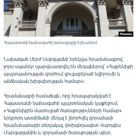
ՄԻՋԱԶԳԱՅԻՆ
ՄՇԱԿՈՒՅԹ
ՍՊՈՐՏ
ՄԵԿՆԱԲԱՆՈՒԹՅՈՒՆ
Հայաստանի նախագահի նստավայրը Երևանում
ՏՏ ԵՒ ԻՆՏԵՐՆԵՏ
Նախագահ Սերժ Սարգսյանի երեկվա հրամանագրով
ԿՈՐՈՆԱՎԻՐՈՒՍ
չորս սպաներ պարգևատրվել են մեդալներով՝ «Հայրենիքի
ԱՐԽԻՎ
պաշտպանության գործում ցուցաբերած նվիրումի և
անձնական խիզախության համար»:
ՏԵՍԱՆՅՈՒԹԵՐ
ԲԱՆԱՎԵՃ
Հրամանագրի համաձայն, որը հրապարակված է
Հայաստանի նախագահի պաշտոնական կայքէջում,
ՁԳՏԵԼՈՎ ԼԱՎԱԳՈՒՅՆԻՆ
«Հայրենիքին մատուցած ծառայությունների համար»
ՓՈԴՔԱՍԹ
երկրորդ աստիճանի մեդալ է շնորհվել զորամասի
հրամանատարի տեղակալ, փոխգնդապետ Վարդգես
Հայերեն
Մարգարյանին և զորամասի ծառայության պետ,