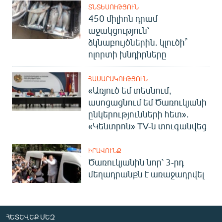
ՏՆՏԵՍՈՒԹՅՈՒՆ
450 միլիոն դրամ
աջակցություն՝
ձկնաբույծներին. կլուծի՞
ոլորտի խնդիրները
ՀԱՍԱՐԱԿՈՒԹՅՈՒՆ
«Առյուծ եմ տեսնում,
ասոցացնում եմ Ծառուկյանի
ընկերությունների հետ».
«Կենտրոն» TV-ն տուգանվեց
ԻՐԱՎՈՒՆՔ
Ծառուկյանին նոր՝ 3-րդ
մեղադրանքն է առաջադրվել
ՀԵՏԵՎԵՔ ՄԵԶ