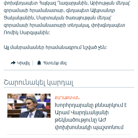
փոխգնդապետ Հայկազ Ղազարյանին, Արիության մեդալ՝
English
զորամասի հրամանատար, գնդապետ Ալեքսանդր
Русский
Ցականյանին, Մարտական ծառայության մեդալ՝
զորամասի հրամանատարի տեղակալ, փոխգնդապետ
Ռոմիկ Սարգսյանին:
ՀԵՏԵՎԵՔ ՄԵԶ
Այլ մանրամասներ հրամանագրում նշված չեն:
Կիսվել
Հետևեք մեզ
«Ազատության» բոլոր կայքերը
Շարունակել կարդալ
ՔԱՂԱՔԱԿԱՆ
Խորհրդարանը քննարկում է
Արամ Վարդևանյանի
թեկնածությունը ԱԺ
փոխխոսնակի պաշտոնում