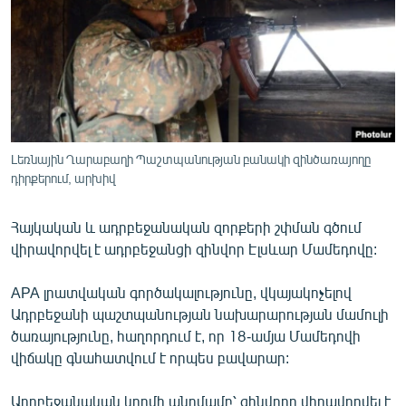
ՄԻՋԱԶԳԱՅԻՆ
ՄՇԱԿՈՒՅԹ
ՍՊՈՐՏ
ՄԵԿՆԱԲԱՆՈՒԹՅՈՒՆ
ՏՏ ԵՒ ԻՆՏԵՐՆԵՏ
Լեռնային Ղարաբաղի Պաշտպանության բանակի զինծառայողը
ԿՈՐՈՆԱՎԻՐՈՒՍ
դիրքերում, արխիվ
ԱՐԽԻՎ
Հայկական և ադրբեջանական զորքերի շփման գծում
ՏԵՍԱՆՅՈՒԹԵՐ
վիրավորվել է ադրբեջանցի զինվոր Էլսևար Մամեդովը:
ԲԱՆԱՎԵՃ
APA լրատվական գործակալությունը, վկայակոչելով
ՁԳՏԵԼՈՎ ԼԱՎԱԳՈՒՅՆԻՆ
Ադրբեջանի պաշտպանության նախարարության մամուլի
ծառայությունը, հաղորդում է, որ 18-ամյա Մամեդովի
ՓՈԴՔԱՍԹ
վիճակը գնահատվում է որպես բավարար:
Հայերեն
Ադրբեջանական կողմի պնդմամբ՝ զինվորը վիրավորվել է