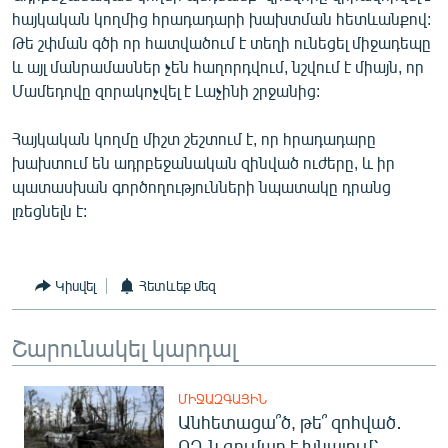
English
հայկական կողմից հրադադարի խախտման հետևանքով:
Թե շփման գծի որ հատվածում է տեղի ունեցել միջադեպը
Русский
և այլ մանրամասներ չեն հաղորդվում, նշվում է միայն, որ
Մամեդովը զորակոչվել է Լաչինի շրջանից:
ՀԵՏԵՎԵՔ ՄԵԶ
Հայկական կողմը միշտ շեշտում է, որ հրադադարը
խախտում են ադրբեջանական զինված ուժերը, և իր
պատասխան գործողությունների նպատակը դրանց
լռեցնելն է:
«Ազատության» բոլոր կայքերը
Կիսվել
Հետևեք մեզ
Շարունակել կարդալ
ՄԻՋԱԶԳԱՅԻՆ
Անհետացա՞ծ, թե՞ զոհված․
ՌԴ-ն գումար է խնայում՝