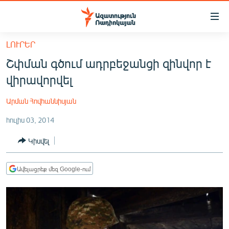
Մատչելիության
հղումներ
Անցնել
ԼՈՒՐԵՐ
հիմնական
ԱԶԱՏՈՒԹՅՈՒՆ TV
Շփման գծում ադրբեջանցի զինվոր է
բովանդակությանը
ՀԱՅԱՍՏԱՆ
Անցնել
վիրավորվել
հիմնական
ՔԱՂԱՔԱԿԱՆ
մենյուին
Արման Հովհաննիսյան
ԸՆՏՐՈՒԹՅՈՒՆՆԵՐ 2026
Որոնում
հուլիս 03, 2014
ԻՐԱՎՈՒՆՔ
Կիսվել
ՀԱՍԱՐԱԿՈՒԹՅՈՒՆ
ՏՆՏԵՍՈՒԹՅՈՒՆ
Ավելացրեք մեզ Google-ում
ՂԱՐԱԲԱՂ
ՊԱՏԵՐԱԶՄԻ 6 ՇԱԲԱԹՆԵՐԸ
ՏԱՐԱԾԱՇՐՋԱՆ