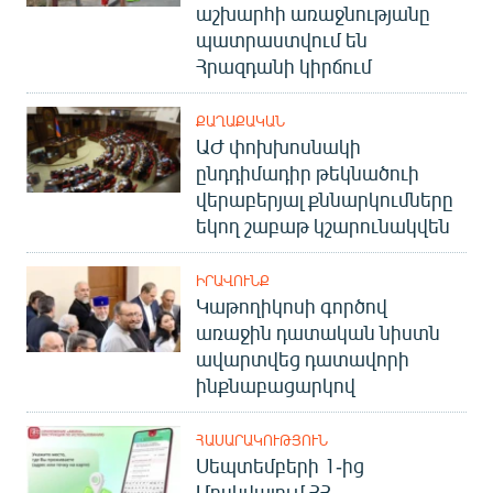
աշխարհի առաջնությանը
պատրաստվում են
Հրազդանի կիրճում
ՔԱՂԱՔԱԿԱՆ
ԱԺ փոխխոսնակի
ընդդիմադիր թեկնածուի
վերաբերյալ քննարկումները
եկող շաբաթ կշարունակվեն
ԻՐԱՎՈՒՆՔ
Կաթողիկոսի գործով
առաջին դատական նիստն
ավարտվեց դատավորի
ինքնաբացարկով
ՀԱՍԱՐԱԿՈՒԹՅՈՒՆ
Սեպտեմբերի 1-ից
Մոսկվայում ՀՀ