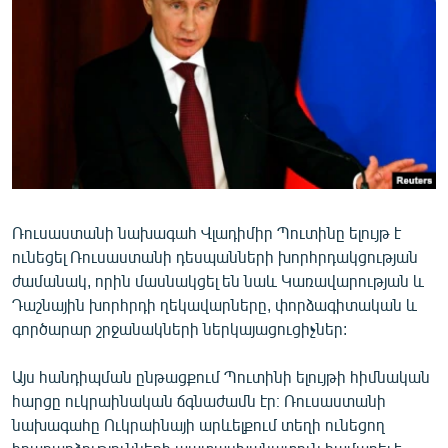
ՄԻՋԱԶԳԱՅԻՆ
ՄՇԱԿՈՒՅԹ
ՍՊՈՐՏ
ՄԵԿՆԱԲԱՆՈՒԹՅՈՒՆ
ՏՏ ԵՒ ԻՆՏԵՐՆԵՏ
ԿՈՐՈՆԱՎԻՐՈՒՍ
Ռուսաստանի նախագահ Վլադիմիր Պուտինը ելույթ է
ԱՐԽԻՎ
ունեցել Ռուսաստանի դեսպանների խորհրդակցության
ՏԵՍԱՆՅՈՒԹԵՐ
ժամանակ, որին մասնակցել են նաև Կառավարության և
Դաշնային խորհրդի ղեկավարները, փորձագիտական և
ԲԱՆԱՎԵՃ
գործարար շրջանակների ներկայացուցիչներ:
ՁԳՏԵԼՈՎ ԼԱՎԱԳՈՒՅՆԻՆ
Այս հանդիպման ընթացքում Պուտինի ելույթի հիմնական
ՓՈԴՔԱՍԹ
հարցը ուկրաինական ճգնաժամն էր։ Ռուսաստանի
նախագահը Ուկրաինայի արևելքում տեղի ունեցող
Հայերեն