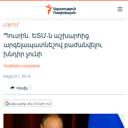
Մատչելիության
հղումներ
Անցնել
ԼՈՒՐԵՐ
հիմնական
ԱԶԱՏՈՒԹՅՈՒՆ TV
Պուտին. ԵՏՄ-ն աշխարհից
բովանդակությանը
ՀԱՅԱՍՏԱՆ
Անցնել
արգելապատնեշով բաժանվելու
հիմնական
ՔԱՂԱՔԱԿԱՆ
խնդիր չունի
մենյուին
ԸՆՏՐՈՒԹՅՈՒՆՆԵՐ 2026
Որոնում
Տաթեւիկ Լազարյան
ԻՐԱՎՈՒՆՔ
հուլիս 01, 2014
ՀԱՍԱՐԱԿՈՒԹՅՈՒՆ
Կիսվել
ՏՆՏԵՍՈՒԹՅՈՒՆ
ՂԱՐԱԲԱՂ
Ավելացրեք մեզ Google-ում
ՊԱՏԵՐԱԶՄԻ 6 ՇԱԲԱԹՆԵՐԸ
ՏԱՐԱԾԱՇՐՋԱՆ