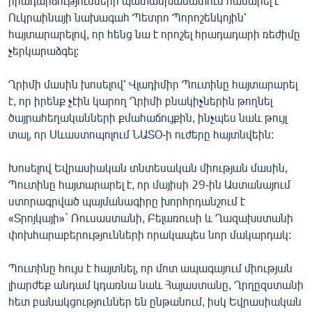
իրադարձությունների պատասխանատուն համարել է
English
Ուկրաինայի նախագահ Պետրո Պորոշենկոյին՝
հայտարարելով, որ հենց նա է որոշել հրադադարի ռեժիմը
Русский
չերկարաձգել:
ՀԵՏԵՎԵՔ ՄԵԶ
Ղրիմի մասին խոսելով՝ Վլադիմիր Պուտինը հայտարարել
է, որ իրենք չէին կարող Ղրիմի բնակիչներին թողնել
ծայրահեղականների քմահաճույքին, ինչպես նաև թույլ
տալ, որ Սևաստոպոլում ՆԱՏՕ-ի ուժերը հայտնվեին:
Խոսելով Եվրասիական տնտեսական միության մասին,
«Ազատության» բոլոր կայքերը
Պուտինը հայտարարել է, որ մայիսի 29-ին Աստանայում
ստորագրված պայմանագիրը խորհրդանշում է
«Տրոյկայի»` Ռուսաստանի, Բելառուսի և Ղազախստանի
փոխհարաբերությունների որակապես նոր մակարդակ:
Պուտինը հույս է հայտնել, որ մոտ ապագայում միության
լիարժեք անդամ կդառնա նաև Հայաստանը, Ղրղըզստանի
հետ բանակցություններ են ընթանում, իսկ Եվրասիական