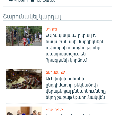
Կիսվել
Հետևեք մեզ
English
Русский
Շարունակել կարդալ
ՀԵՏԵՎԵՔ ՄԵԶ
ՍՊՈՐՏ
«Օլիմպավան»-ը փակ է.
հավաքականի մարզիկներն
աշխարհի առաջնությանը
պատրաստվում են
Հրազդանի կիրճում
«Ազատության» բոլոր կայքերը
ՔԱՂԱՔԱԿԱՆ
ԱԺ փոխխոսնակի
ընդդիմադիր թեկնածուի
վերաբերյալ քննարկումները
եկող շաբաթ կշարունակվեն
ԻՐԱՎՈՒՆՔ