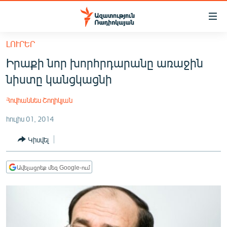
Մատչելիության
հղումներ
Անցնել
ԼՈՒՐԵՐ
հիմնական
ԱԶԱՏՈՒԹՅՈՒՆ TV
Իրաքի նոր խորհրդարանը առաջին
բովանդակությանը
ՀԱՅԱՍՏԱՆ
Անցնել
նիստը կանցկացնի
հիմնական
ՔԱՂԱՔԱԿԱՆ
մենյուին
Հովհաննես Շողիկյան
ԸՆՏՐՈՒԹՅՈՒՆՆԵՐ 2026
Որոնում
հուլիս 01, 2014
ԻՐԱՎՈՒՆՔ
Կիսվել
ՀԱՍԱՐԱԿՈՒԹՅՈՒՆ
ՏՆՏԵՍՈՒԹՅՈՒՆ
Ավելացրեք մեզ Google-ում
ՂԱՐԱԲԱՂ
ՊԱՏԵՐԱԶՄԻ 6 ՇԱԲԱԹՆԵՐԸ
ՏԱՐԱԾԱՇՐՋԱՆ