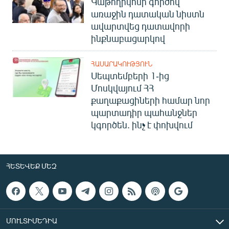
Կաթողիկոսի գործով
առաջին դատական նիստն
ավարտվեց դատավորի
ինքնաբացարկով
ՀԱՍԱՐԱԿՈՒԹՅՈՒՆ
Սեպտեմբերի 1-ից
Մոսկվայում ՀՀ
քաղաքացիների համար նոր
պարտադիր պահանջներ
կգործեն. ինչ է փոխվում
ՀԵՏԵՎԵՔ ՄԵԶ
ՄՈՒԼՏԻՄԵԴԻԱ