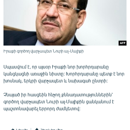
ՄԻՋԱԶԳԱՅԻՆ
ՄՇԱԿՈՒՅԹ
ՍՊՈՐՏ
ՄԵԿՆԱԲԱՆՈՒԹՅՈՒՆ
ՏՏ ԵՒ ԻՆՏԵՐՆԵՏ
Իրաքի գործող վարչապետ Նուրի ալ-Մալիքի
ԿՈՐՈՆԱՎԻՐՈՒՍ
Սպասվում է, որ այսօր Իրաքի նոր խորհրդարանը
ԱՐԽԻՎ
կանցկացնի առաջին նիստը: Խորհրդարանը պետք է նոր
ՏԵՍԱՆՅՈՒԹԵՐ
խոսնակ, երկրի վարչապետ և նախագահ ընտրի:
ԲԱՆԱՎԵՃ
Չնայած իր հասցեին հնչող քննադատություններին՝
ՁԳՏԵԼՈՎ ԼԱՎԱԳՈՒՅՆԻՆ
գործող վարչապետ Նուրի ալ-Մալիքին ցանկանում է
պաշտոնավարել երրորդ ժամկետով:
ՓՈԴՔԱՍԹ
Հայերեն