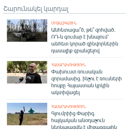
Շարունակել կարդալ
ՄԻՋԱԶԳԱՅԻՆ
Անհետացա՞ծ, թե՞ զոհված․
ՌԴ-ն գումար է խնայում՝
անհետ կորած զինվորներին
դասալիք գրանցելով
ՀԱՍԱՐԱԿՈՒԹՅՈՒՆ
Փախուստ ռուսական
զորամասից. ինչու է ռուսների
հոսքը Հայաստան կրկին
ակտիվացել
ՀԱՍԱՐԱԿՈՒԹՅՈՒՆ
Գյումրիից Փարիզ․
հայկական անօդաչուն
ներկայացվել է միջազգային