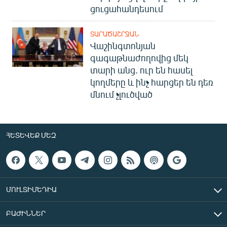
ցուցահանդեսում
ՏԱՐԱԾԱՇՐՋԱՆ
Վաշինգտոնյան
գագաթնաժողովից մեկ
տարի անց. ուր են հասել
կողմերը և ինչ հարցեր են դեռ
մնում չլուծված
ՀԵՏԵՎԵՔ ՄԵԶ
ՄՈՒԼՏԻՄԵԴԻԱ
ԲԱԺԻՆՆԵՐ