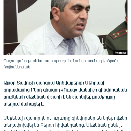
ՄԻՋԱԶԳԱՅԻՆ
ՄՇԱԿՈՒՅԹ
ՍՊՈՐՏ
ՄԵԿՆԱԲԱՆՈՒԹՅՈՒՆ
ՏՏ ԵՒ ԻՆՏԵՐՆԵՏ
ԿՈՐՈՆԱՎԻՐՈՒՍ
Պաշտպանության նախարարության մամուլի խոսնակ Արծրուն
Հովհաննիսյան
ԱՐԽԻՎ
ՏԵՍԱՆՅՈՒԹԵՐ
Այսօր Տավուշի մարզում Արծվաբերդի Մեհրաբի
ԲԱՆԱՎԵՃ
զորամասից Բերդ գնացող «Ուազ» մակնիշի զինվորական
բուժկետի մեքենան վթարի է ենթարկվել, բուժքույրը
ՁԳՏԵԼՈՎ ԼԱՎԱԳՈՒՅՆԻՆ
տեղում մահացել է։
ՓՈԴՔԱՍԹ
Մեքենայի վարորդն ու ուղևորը զինվորներ են եղել, ովքեր
տեղափոխվել են Բերդի հիվանդանոց։ Մեքենան ընկել է
Հայերեն