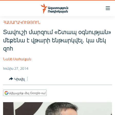
Մատչելիության
հղումներ
Անցնել
ՀԱՍԱՐԱԿՈՒԹՅՈՒՆ
հիմնական
ԱԶԱՏՈՒԹՅՈՒՆ TV
Տավուշի մարզում «Շտապ օգնության»
բովանդակությանը
ՀԱՅԱՍՏԱՆ
Անցնել
մեքենա է վթարի ենթարկվել․ կա մեկ
հիմնական
ՔԱՂԱՔԱԿԱՆ
զոհ
մենյուին
ԸՆՏՐՈՒԹՅՈՒՆՆԵՐ 2026
Որոնում
Նանե Սահակյան
ԻՐԱՎՈՒՆՔ
հունիս 27, 2014
ՀԱՍԱՐԱԿՈՒԹՅՈՒՆ
Կիսվել
ՏՆՏԵՍՈՒԹՅՈՒՆ
ՂԱՐԱԲԱՂ
Ավելացրեք մեզ Google-ում
ՊԱՏԵՐԱԶՄԻ 6 ՇԱԲԱԹՆԵՐԸ
ՏԱՐԱԾԱՇՐՋԱՆ