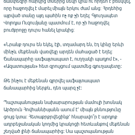
ճամփեզրի հարկից տներից մեկի վրա ու հրդեհ է բռնկվել,
English
որը հաջողվել է մարել միայն երկու ժամ անց։ Հրդեհից
այրված տանը այդ պահին ոչ ոք չի եղել։ Գյուղապետ
Русский
Վոլոդյա Ուզումյանը պատմում է, որ չի հաջողվել
բուժքրոջը դուրս հանել կրակից։
ՀԵՏԵՎԵՔ ՄԵԶ
«Նրանք դուրս են եկել, էլի, տղամարդ են, էդ կինը երևի
մինչև մեքենան վառվելը արդեն մահացած է եղել:
Ճանապարհը ասֆալտապատ է, ուղղակի պադյոմ է», -
«Ազատության» հետ զրույցում պատմեց գյուղապետը:
«Ազատության» բոլոր կայքերը
Թե ինչու է մեքենան գլորվել ասֆալտապատ
ճանապարհից ներքև, դեռ պարզ չէ:
Պաշտպանության նախարարության մամուլի խոսնակ
Արծրուն Հովհաննիսյանն ասում է՝ միայն քննությունը
ցույց կտա։ Հետաքրքրվեցինք՝ հնարավո՞ր է արդյոք
ադրբեջանական կողմից կրակոցի հետևանքով մեքենան
շեղված լինի ճանապարհից: Սա պաշտպանության