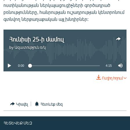
ՄԻՋԱԶԳԱՅԻՆ
ոստիկանության ներկայացուցիչների գործադրած
բռնությունները, հանրության ուշադրության կենտրոնում
ՄՇԱԿՈՒՅԹ
գտնվող ներքաղաքական այլ խնդիրներ:
ՍՊՈՐՏ
ՄԵԿՆԱԲԱՆՈՒԹՅՈՒՆ
Հունիսի 25-ի մամուլ
ՏՏ ԵՒ ԻՆՏԵՐՆԵՏ
by
Ազատություն ռ/կ
No media source currently available
ԿՈՐՈՆԱՎԻՐՈՒՍ
0:00
4:15
ԱՐԽԻՎ
ՏԵՍԱՆՅՈՒԹԵՐ
Ուղիղ հղում
ԲԱՆԱՎԵՃ
ՁԳՏԵԼՈՎ ԼԱՎԱԳՈՒՅՆԻՆ
Կիսվել
Հետևեք մեզ
ՓՈԴՔԱՍԹ
ՀԵՏԵՎԵՔ ՄԵԶ
Հայերեն