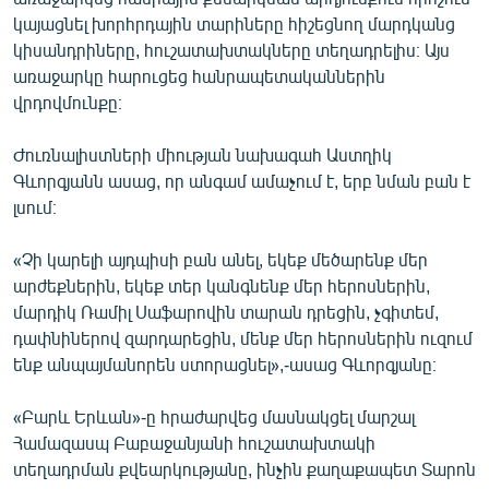
կայացնել խորհրդային տարիները հիշեցնող մարդկանց
կիսանդրիները, հուշատախտակները տեղադրելիս։ Այս
առաջարկը հարուցեց հանրապետականներին
վրդովմունքը։
Ժուռնալիստների միության նախագահ Աստղիկ
Գևորգյանն ասաց, որ անգամ ամաչում է, երբ նման բան է
լսում։
«Չի կարելի այդպիսի բան անել, եկեք մեծարենք մեր
արժեքներին, եկեք տեր կանգնենք մեր հերոսներին,
մարդիկ Ռամիլ Սաֆարովին տարան դրեցին, չգիտեմ,
դափնիներով զարդարեցին, մենք մեր հերոսներին ուզում
ենք անպայմանորեն ստորացնել»,-ասաց Գևորգյանը։
«Բարև Երևան»-ը հրաժարվեց մասնակցել մարշալ
Համազասպ Բաբաջանյանի հուշատախտակի
տեղադրման քվեարկությանը, ինչին քաղաքապետ Տարոն