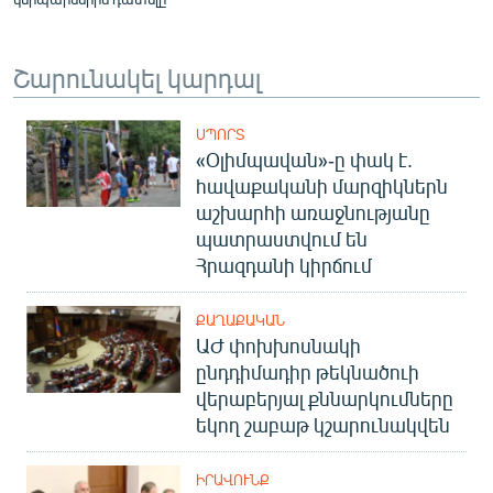
Շարունակել կարդալ
ՍՊՈՐՏ
«Օլիմպավան»-ը փակ է.
հավաքականի մարզիկներն
աշխարհի առաջնությանը
պատրաստվում են
Հրազդանի կիրճում
ՔԱՂԱՔԱԿԱՆ
ԱԺ փոխխոսնակի
ընդդիմադիր թեկնածուի
վերաբերյալ քննարկումները
եկող շաբաթ կշարունակվեն
ԻՐԱՎՈՒՆՔ