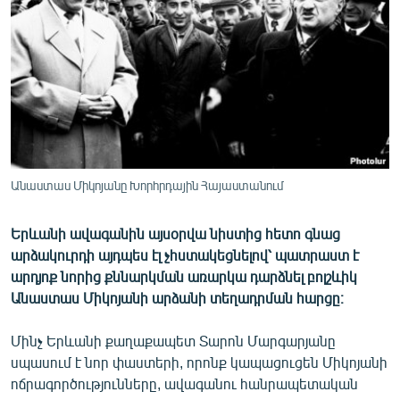
ՄԻՋԱԶԳԱՅԻՆ
ՄՇԱԿՈՒՅԹ
ՍՊՈՐՏ
ՄԵԿՆԱԲԱՆՈՒԹՅՈՒՆ
ՏՏ ԵՒ ԻՆՏԵՐՆԵՏ
ԿՈՐՈՆԱՎԻՐՈՒՍ
Անաստաս Միկոյանը Խորհրդային Հայաստանում
ԱՐԽԻՎ
Երևանի ավագանին այսօրվա նիստից հետո գնաց
ՏԵՍԱՆՅՈՒԹԵՐ
արձակուրդի այդպես էլ չհստակեցնելով՝ պատրաստ է
ԲԱՆԱՎԵՃ
արդյոք նորից քննարկման առարկա դարձնել բոլշևիկ
Անաստաս Միկոյանի արձանի տեղադրման հարցը։
ՁԳՏԵԼՈՎ ԼԱՎԱԳՈՒՅՆԻՆ
ՓՈԴՔԱՍԹ
Մինչ Երևանի քաղաքապետ Տարոն Մարգարյանը
սպասում է նոր փաստերի, որոնք կապացուցեն Միկոյանի
ոճրագործությունները, ավագանու հանրապետական
Հայերեն