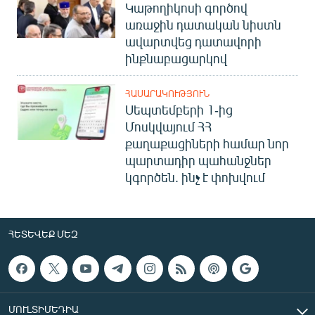
Կաթողիկոսի գործով
առաջին դատական նիստն
ավարտվեց դատավորի
ինքնաբացարկով
ՀԱՍԱՐԱԿՈՒԹՅՈՒՆ
Սեպտեմբերի 1-ից
Մոսկվայում ՀՀ
քաղաքացիների համար նոր
պարտադիր պահանջներ
կգործեն. ինչ է փոխվում
ՀԵՏԵՎԵՔ ՄԵԶ
ՄՈՒԼՏԻՄԵԴԻԱ