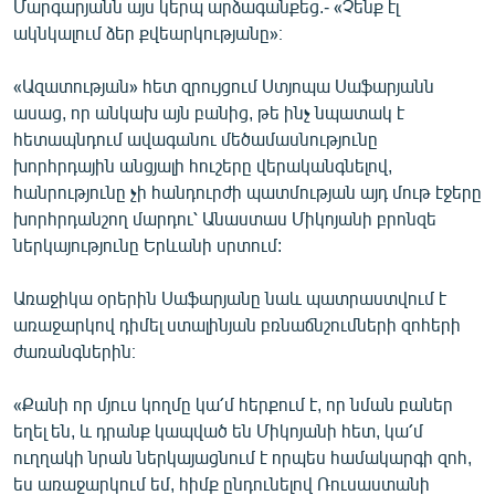
Մարգարյանն այս կերպ արձագանքեց.- «Չենք էլ
ակնկալում ձեր քվեարկությանը»։
«Ազատության» հետ զրույցում Ստյոպա Սաֆարյանն
ասաց, որ անկախ այն բանից, թե ինչ նպատակ է
հետապնդում ավագանու մեծամասնությունը
խորհրդային անցյալի հուշերը վերականգնելով,
հանրությունը չի հանդուրժի պատմության այդ մութ էջերը
խորհրդանշող մարդու՝ Անաստաս Միկոյանի բրոնզե
ներկայությունը Երևանի սրտում:
Առաջիկա օրերին Սաֆարյանը նաև պատրաստվում է
առաջարկով դիմել ստալինյան բռնաճնշումների զոհերի
ժառանգներին։
«Քանի որ մյուս կողմը կա՛մ հերքում է, որ նման բաներ
եղել են, և դրանք կապված են Միկոյանի հետ, կա՛մ
ուղղակի նրան ներկայացնում է որպես համակարգի զոհ,
ես առաջարկում եմ, հիմք ընդունելով Ռուսաստանի