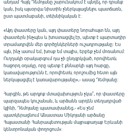
անդամ Հայկ Դեմոյանը շարունակում է պնդել, որ դրանք
English
կան, իսկ այսօրվա նիստին չներկայացնելու պատճառն,
ըստ պատմաբանի, տեխնիկական է։
Русский
«Այդ փաստերը կան, այդ փաստերը նորահայտ են, այդ
ՀԵՏԵՎԵՔ ՄԵԶ
փաստերն ինչպես և խոստացվել էր, պետք է պարտադիր
տրամադրվեն մեր գործընկերների ուշադրությանը։ Ես
այն, ինչ ասում եմ, խոսք եմ տալիս, երբեք չեմ մոռանում։
Ուղղակի օրակարգում դա չի ընդգրկված, որովհետև
հաջորդ օղակը, որը պետք է քննարկի այդ հարցը,
«Ազատության» բոլոր կայքերը
կառավարությունն է, որովհետև որոշումից հետո այն
ներկայացվել է կառավարությանը»,- ասաց Դեմոյանը։
Հարցին, թե արդյոք մտավախություն չկա՞, որ փաստերը
պարզապես կուշանան, և արձանն արդեն տեղադրված
կլինի, Դեմոյանը պատասխանեց.- «Ես չեմ
պատկերացնում Անաստաս Միկոյանի արձանը
Հայաստանի Հանրապետության մայրաքաղաք Երևանի
կենտրոնական փողոցում»։