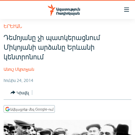
Մատչելիության
հղումներ
Անցնել
ԵՐԵՒԱՆ
հիմնական
ԱԶԱՏՈՒԹՅՈՒՆ TV
Դեմոյանը չի պատկերացնում
բովանդակությանը
ՀԱՅԱՍՏԱՆ
Անցնել
Միկոյանի արձանը Երևանի
հիմնական
ՔԱՂԱՔԱԿԱՆ
կենտրոնում
մենյուին
ԸՆՏՐՈՒԹՅՈՒՆՆԵՐ 2026
Որոնում
Անուշ Մկրտչյան
ԻՐԱՎՈՒՆՔ
հունիս 24, 2014
ՀԱՍԱՐԱԿՈՒԹՅՈՒՆ
Կիսվել
ՏՆՏԵՍՈՒԹՅՈՒՆ
ՂԱՐԱԲԱՂ
Ավելացրեք մեզ Google-ում
ՊԱՏԵՐԱԶՄԻ 6 ՇԱԲԱԹՆԵՐԸ
ՏԱՐԱԾԱՇՐՋԱՆ