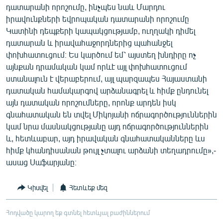
դատարանի որոշումը, ինչպես նաև Մարդու
իրավունքների եվրոպական դատարանի որոշումը
Կատինի դեպքերի կապակցությամբ, ուղղակի դիմել
դատարան և իրավահաջորդներից պահանջել
փոխհատուցում։ Ես կարծում եմ՝ այստեղ խնդիրը ոչ
այնքան դրամական կամ որևէ այլ փոխհատուցում
ստանալուն է վերաբերում, այլ պարզապես Հայաստանի
դատական համակարգով արձանագրել և հիմք ընդունել
այն դատական որոշումները, որոնք արդեն իսկ
գնահատական են տվել Միկոյանի ոճրագործություններին
կամ նրա մասնակցությանը այդ ոճրագործություններին
և, հետևաբար, այդ իրավական գնահատականները ևս
հիմք կհանդիսանան թույլ չտալու արձանի տեղադրումը»,-
ասաց Սաֆարյանը։
Կիսվել
Հետևեք մեզ
Հոդվածը կարող եք գտնել հետևյալ բաժիններում