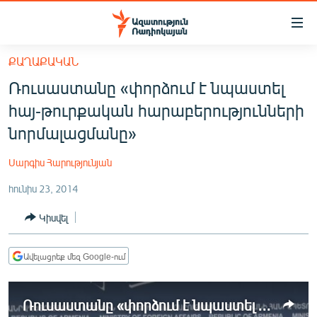
Մատչելիության
հղումներ
Անցնել
ՔԱՂԱՔԱԿԱՆ
հիմնական
ԱԶԱՏՈՒԹՅՈՒՆ TV
Ռուսաստանը «փորձում է նպաստել
բովանդակությանը
ՀԱՅԱՍՏԱՆ
Անցնել
հայ-թուրքական հարաբերությունների
հիմնական
ՔԱՂԱՔԱԿԱՆ
նորմալացմանը»
մենյուին
ԸՆՏՐՈՒԹՅՈՒՆՆԵՐ 2026
Որոնում
Սարգիս Հարությունյան
ԻՐԱՎՈՒՆՔ
հունիս 23, 2014
ՀԱՍԱՐԱԿՈՒԹՅՈՒՆ
Կիսվել
ՏՆՏԵՍՈՒԹՅՈՒՆ
ՂԱՐԱԲԱՂ
Ավելացրեք մեզ Google-ում
ՊԱՏԵՐԱԶՄԻ 6 ՇԱԲԱԹՆԵՐԸ
Ռուսաստանը «փորձում է նպաստել հայ-թուրքական հարաբերությունների նորմալացմանը»
ՏԱՐԱԾԱՇՐՋԱՆ