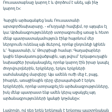
Ռուսաստաբնաը կարող է և փորձում է անել, այն ինչ
կարող է»:
Հարցին արձագանքեց նաև Ռուսաստանի
արտգործնախարարը. - «Ուղղակի հավելեմ, որ այդպես էլ
կա: Արձանագրությունների ստորագրումից առաջ և հետո
մենք պատրաստակամություն էինք հայտնում մեր
ներդրումն ունենալ այն ձևերով, որոնք ընդունելի կլինեն
և՛ Հայաստանի, և՛ Թուրքիայի համար: Գաղափարներ
կային ենթակառուցվածքային, այդ թվում՝ երկաթուղային
նախագծեր իրականացնել, որոնք կարող էին իրար կապել
ժողովուրդներին, երկրները, երկու երկրների
սահմանակից մարզերը: Այս ամենն ուժի մեջ է, բայց,
իհարկե, առաջինային դերը վերապահված է երկու
երկրներին, որոնք ստորագրել են արձանագրությունները,
իսկ մենք պատրաստ ենք ամեն կերպ աջակցել այդ
արձանագրությունների կյանքի կոչմանը»:
Լավրովը, ով դեռ երեկ երեկոյան է երկօրյա պաշտոնական