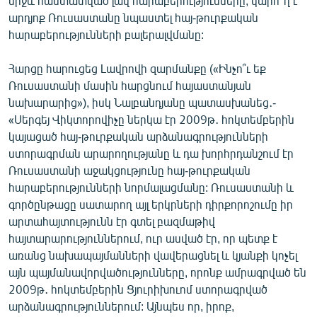
միջև հաստատված լավ հարաբերությունները, կարո՞ղ է
English
արդյոք Ռուսաստանը նպաստել հայ-թուրքական
հարաբերությունների բալերալվմանը:
Русский
Հարցը հարուցեց Լավրովի զարմանքը («Ինչո՞ւ եք
ՀԵՏԵՎԵՔ ՄԵԶ
Ռուսաստանի մասին հարցնում հայաստանյան
նախարարից»), իսկ Նալբանդյանը պատասխանեց․-
«Սերգեյ Վիկտորովիչը ներկա էր 2009թ․ հոկտեմբերին
կայացած հայ-թուրքական արձանագրությունների
ստորագրման արարողությանը և դա խորհրդանշում էր
Ռուսաստանի աջակցությունը հայ-թուրքական
«Ազատության» բոլոր կայքերը
հարաբերությունների նորմալացմանը: Ռուսաստանի և
գործընթացը սատարող այլ երկրների դիրքորոշումը իր
արտահայտությունն էր գտել բազմաթիվ
հայտարարություններում, ուր ասված էր, որ պետք է
առանց նախապայմանների վավերացնել և կյանքի կոչել
այն պայմանավորվածությունները, որոնք ամրագրված են
2009թ․ հոկտեմբերին Ցյուրիխուոմ ստորագրված
արձանագրություններում: Այնպես որ, իրոք,