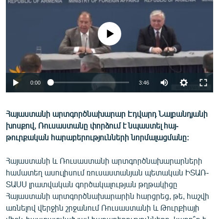
ՄԻՋԱԶԳԱՅԻՆ
ՄՇԱԿՈՒՅԹ
No media source currently available
ՍՊՈՐՏ
ՄԵԿՆԱԲԱՆՈՒԹՅՈՒՆ
ՏՏ ԵՒ ԻՆՏԵՐՆԵՏ
0:00
3:46
ԿՈՐՈՆԱՎԻՐՈՒՍ
Հայաստանի արտգործնախարար Էդվարդ Նալբանդյանի
ԱՐԽԻՎ
խոսքով, Ռուսաստանը փորձում է նպաստել հայ-
ՏԵՍԱՆՅՈՒԹԵՐ
թուրքական հարաբերությունների նորմալացմանը:
ԲԱՆԱՎԵՃ
Հայաստանի և Ռուսաստանի արտգործնախարարների
ՁԳՏԵԼՈՎ ԼԱՎԱԳՈՒՅՆԻՆ
համատեղ ասուլիսում ռուսաստանյան պետական ԻՏԱՌ-
ՏԱՍՍ լրատվական գործակալության թղթակիցը
ՓՈԴՔԱՍԹ
Հայաստանի արտգործնախարարին հարցրեց, թե, հաշվի
առնելով վերջին շրջանում Ռուսաստանի և Թուրքիայի
Հայերեն