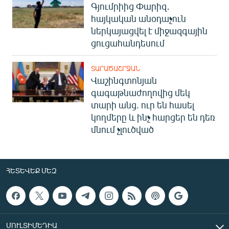
Գյումրիից Փարիզ․
հայկական անօդաչուն
ներկայացվել է միջազգային
ցուցահանդեսում
ՏԱՐԱԾԱՇՐՋԱՆ
Վաշինգտոնյան
գագաթնաժողովից մեկ
տարի անց. ուր են հասել
կողմերը և ինչ հարցեր են դեռ
մնում չլուծված
ՀԵՏԵՎԵՔ ՄԵԶ
ՄՈՒԼՏԻՄԵԴԻԱ