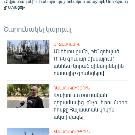
«Եվրասիականին միանալու պաշտոնական առաջարկ Ադրբեջանը
չի ստացել»
Շարունակել կարդալ
ՄԻՋԱԶԳԱՅԻՆ
Անհետացա՞ծ, թե՞ զոհված․
ՌԴ-ն գումար է խնայում՝
անհետ կորած զինվորներին
դասալիք գրանցելով
ՀԱՍԱՐԱԿՈՒԹՅՈՒՆ
Փախուստ ռուսական
զորամասից. ինչու է ռուսների
հոսքը Հայաստան կրկին
ակտիվացել
ՀԱՍԱՐԱԿՈՒԹՅՈՒՆ