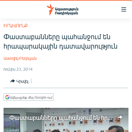
Մատչելիության
հղումներ
Անցնել
ԻՐԱՎՈՒՆՔ
հիմնական
ԱԶԱՏՈՒԹՅՈՒՆ TV
Փաստաբանները պահանջում են
բովանդակությանը
ՀԱՅԱՍՏԱՆ
Անցնել
հրապարակային դատավարություն
հիմնական
ՔԱՂԱՔԱԿԱՆ
մենյուին
Աստղիկ Բեդեւյան
ԸՆՏՐՈՒԹՅՈՒՆՆԵՐ 2026
Որոնում
հունիս 23, 2014
ԻՐԱՎՈՒՆՔ
Կիսվել
ՀԱՍԱՐԱԿՈՒԹՅՈՒՆ
ՏՆՏԵՍՈՒԹՅՈՒՆ
Ավելացրեք մեզ Google-ում
ՂԱՐԱԲԱՂ
ՊԱՏԵՐԱԶՄԻ 6 ՇԱԲԱԹՆԵՐԸ
Փաստաբանները պահանջում են հրապարակային դատավարություն
ՏԱՐԱԾԱՇՐՋԱՆ