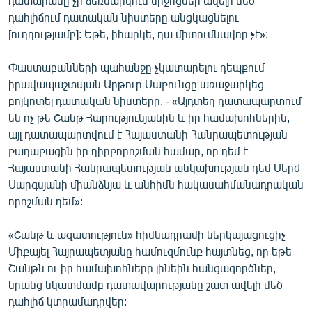
դատարանը չի ձեռնարկում միջոցներ ավելի մեծ
դահլիճում դատական նիստերը անցկացնելու
[ուղղությամբ]: Եթե, իհարկե, դա միտումնավոր չէ»:
Փաստաբանների պահանջը չկատարելու դեպքում
իրավապաշտպան Արթուր Սաքունցը առաջարկեց
բոյկոտել դատական նիստերը. - «Այդտեղ դատապարտում
են ոչ թե Շանթ Հարությունյանին և իր համախոհներին,
այլ դատապարտվում է Հայաստանի Հանրապետության
քաղաքացին իր դիրքորոշման համար, որ դեմ է
Հայաստանի Հանրապետության անկախության դեմ Սերժ
Սարգսյանի միանձնյա և անհիմն հակասահմանադրական
որոշման դեմ»:
«Շանթ և ազատություն» հիմնադրամի ներկայացուցիչ
Միքայել Հայրապետյանը համուզմունք հայտնեց, որ եթե
Շանթն ու իր համախոհները լինեին հանցագործներ,
նրանց նկատմամբ դատավարությանը շատ ավելի մեծ
դահլիճ կտրամադրվեր: