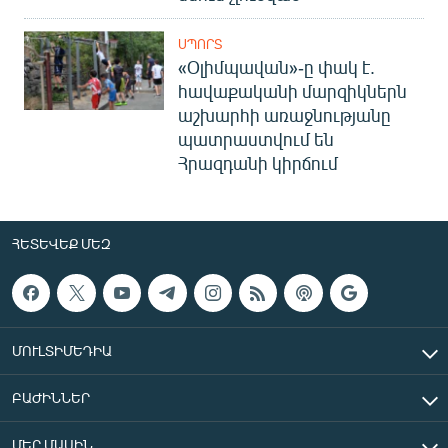
ՍՊՈՐՏ
«Օլիմպավան»-ը փակ է.
հավաքականի մարզիկներն
աշխարհի առաջնությանը
պատրաստվում են
Հրազդանի կիրճում
ՀԵՏԵՎԵՔ ՄԵԶ
ՄՈՒԼՏԻՄԵԴԻԱ
ԲԱԺԻՆՆԵՐ
ՄԵՐ ՄԱՍԻՆ