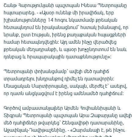
Շանթ Հարությունյանի պաշտպան Ինեսա Պետրոսյանը
English
հայտարարեց. - «Այսօր ունենք մի իրավիճակ, երբ
Русский
իշխանությունները 14 հոգու նկատմամբ քրեական
հետապնդում են իրականացնում` հստակ իմանալով, որ
ՀԵՏԵՎԵՔ ՄԵԶ
նրանք, ըստ էության, իրենց քաղաքական հայացքների
համար հետապնդվեցին: Այդ ամեն ինչը վերածվեց
քրեական մեղադրանքի, և այսօր խոչընդոտում են նաև
դռնբաց և հրապարակային դատաքննությունը»:
Պետրոսյանի փոխանցմամբ` ավելի մեծ դահլիճ
«Ազատության» բոլոր կայքերը
տրամադրելու խնդրանքով դիմել են դատավորին:
Մնացական Մարտիրոսյանը, սակայն, մերժել է` ասելով,
որ դատն անցկացվում է իրենց ամենամեծ դահլիճում:
Գործով ամբաստանյալներ Արմեն Հովհաննիսյանի և
Տիգրան Պետրոսյանի պաշտպան Արա Զաքարյանը ավելի
մեծ դահլիճներ թվարկեց` Շենգավիթի դատարանինը,
Աջափնյակ-Դավիթաշենինը. - «Զարմանալի է, թե ինչու