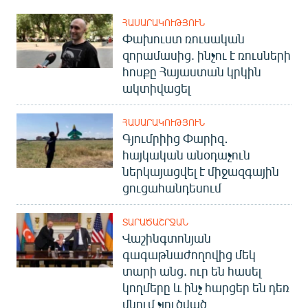
ՀԱՍԱՐԱԿՈՒԹՅՈՒՆ
Փախուստ ռուսական
զորամասից. ինչու է ռուսների
հոսքը Հայաստան կրկին
ակտիվացել
ՀԱՍԱՐԱԿՈՒԹՅՈՒՆ
Գյումրիից Փարիզ․
հայկական անօդաչուն
ներկայացվել է միջազգային
ցուցահանդեսում
ՏԱՐԱԾԱՇՐՋԱՆ
Վաշինգտոնյան
գագաթնաժողովից մեկ
տարի անց. ուր են հասել
կողմերը և ինչ հարցեր են դեռ
մնում չլուծված