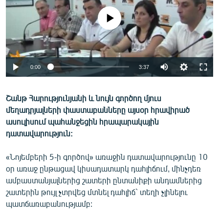
ՄԻՋԱԶԳԱՅԻՆ
No media source currently available
ՄՇԱԿՈՒՅԹ
ՍՊՈՐՏ
ՄԵԿՆԱԲԱՆՈՒԹՅՈՒՆ
0:00
3:37
ՏՏ ԵՒ ԻՆՏԵՐՆԵՏ
ԿՈՐՈՆԱՎԻՐՈՒՍ
Շանթ Հարությունյանի և նույն գործող մյուս
մեղադրյալների փաստաբանները այսօր հրավիրած
ԱՐԽԻՎ
ասուլիսում պահանջեցին հրապարակային
ՏԵՍԱՆՅՈՒԹԵՐ
դատավարություն:
ԲԱՆԱՎԵՃ
«Նոյեմբերի 5-ի գործով» առաջին դատավարությունը 10
ՁԳՏԵԼՈՎ ԼԱՎԱԳՈՒՅՆԻՆ
օր առաջ ընթացավ կիսադատարկ դահլիճում, մինչդեռ
ամբաստանյալներից շատերի ընտանիքի անդամներից
ՓՈԴՔԱՍԹ
շատերին թույլ չտրվեց մտնել դահլիճ` տեղի չլինելու
պատճառաբանությամբ:
Հայերեն