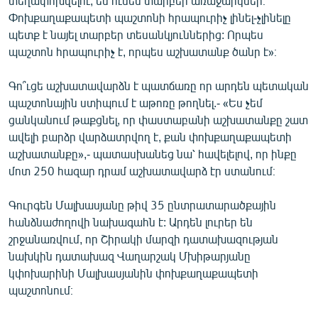
տեղափոխվելու, ես ունեմ տարբեր առաջարկներ։
Փոխքաղաքապետի պաշտոնի հրապուրիչ լինել-չլինելը
պետք է նայել տարբեր տեսանկյուններից: Որպես
պաշտոն հրապուրիչ է, որպես աշխատանք ծանր է»։
Գո՞ւցե աշխատավարձն է պատճառը որ արդեն պետական
պաշտոնային ստիպում է աթոռը թողնել.- «Ես չեմ
ցանկանում թաքցնել, որ փաստաբանի աշխատանքը շատ
ավելի բարձր վարձատրվող է, քան փոխքաղաքապետի
աշխատանքը»,- պատասխանեց նա՝ հավելելով, որ ինքը
մոտ 250 հազար դրամ աշխատավարձ էր ստանում։
Գուրգեն Մալխասյանը թիվ 35 ընտրատարածքային
հանձնաժողովի նախագահն է: Արդեն լուրեր են
շրջանառվում, որ Շիրակի մարզի դատախազության
նախկին դատախազ Վաղարշակ Մխիթարյանը
կփոխարինի Մալխասյանին փոխքաղաքապետի
պաշտոնում։