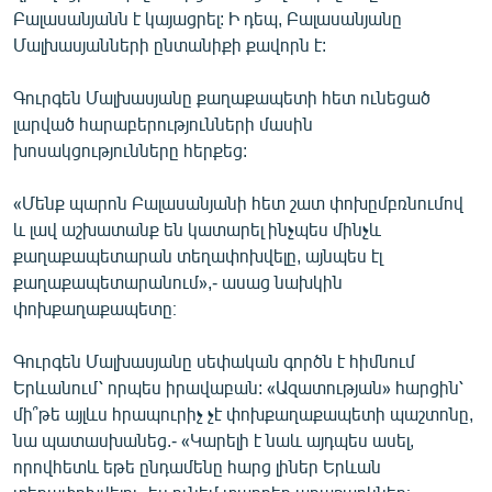
Բալասանյանն է կայացրել: Ի դեպ, Բալասանյանը
English
Մալխասյանների ընտանիքի քավորն է:
Русский
Գուրգեն Մալխասյանը քաղաքապետի հետ ունեցած
ՀԵՏԵՎԵՔ ՄԵԶ
լարված հարաբերությունների մասին
խոսակցությունները հերքեց:
«Մենք պարոն Բալասանյանի հետ շատ փոխըմբռնումով
և լավ աշխատանք են կատարել ինչպես մինչև
քաղաքապետարան տեղափոխվելը, այնպես էլ
«Ազատության» բոլոր կայքերը
քաղաքապետարանում»,- ասաց նախկին
փոխքաղաքապետը։
Գուրգեն Մալխասյանը սեփական գործն է հիմնում
Երևանում՝ որպես իրավաբան: «Ազատության» հարցին՝
մի՞թե այլևս հրապուրիչ չէ փոխքաղաքապետի պաշտոնը,
նա պատասխանեց.- «Կարելի է նաև այդպես ասել,
որովհետև եթե ընդամենը հարց լիներ Երևան