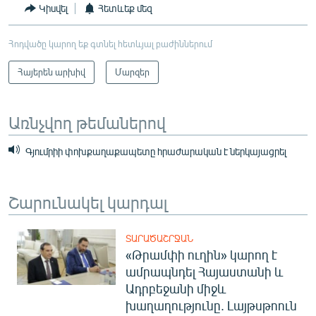
Կիսվել
Հետևեք մեզ
Հոդվածը կարող եք գտնել հետևյալ բաժիններում
Հայերեն արխիվ
Մարզեր
Առնչվող թեմաներով
Գյումրիի փոխքաղաքապետը հրաժարական է ներկայացրել
Շարունակել կարդալ
ՏԱՐԱԾԱՇՐՋԱՆ
«Թրամփի ուղին» կարող է
ամրապնդել Հայաստանի և
Ադրբեջանի միջև
խաղաղությունը. Լայթսթոուն