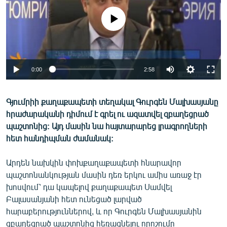
ՄԻՋԱԶԳԱՅԻՆ
No media source currently available
ՄՇԱԿՈՒՅԹ
ՍՊՈՐՏ
ՄԵԿՆԱԲԱՆՈՒԹՅՈՒՆ
0:00
2:58
ՏՏ ԵՒ ԻՆՏԵՐՆԵՏ
ԿՈՐՈՆԱՎԻՐՈՒՍ
Գյումրիի քաղաքապետի տեղակալ Գուրգեն Մալխասյանը
հրաժարականի դիմում է գրել ու ազատվել զբաղեցրած
ԱՐԽԻՎ
պաշտոնից: Այդ մասին նա հայտարարեց լրագրողների
ՏԵՍԱՆՅՈՒԹԵՐ
հետ հանդիպման ժամանակ:
ԲԱՆԱՎԵՃ
Արդեն նախկին փոխքաղաքապետի հնարավոր
ՁԳՏԵԼՈՎ ԼԱՎԱԳՈՒՅՆԻՆ
պաշտոնանկության մասին դեռ երկու ամիս առաջ էր
խոսվում՝ դա կապելով քաղաքապետ Սամվել
ՓՈԴՔԱՍԹ
Բալասանյանի հետ ունեցած լարված
հարաբերություններով, և որ Գուրգեն Մալխասյանին
Հայերեն
զբաղեցրած պաշտոնից հեռացնելու որոշումը