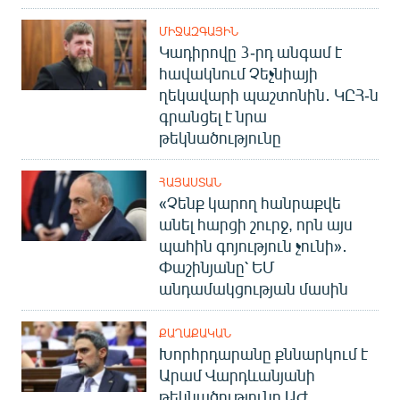
ՄԻՋԱԶԳԱՅԻՆ
Կադիրովը 3-րդ անգամ է
հավակնում Չեչնիայի
ղեկավարի պաշտոնին․ ԿԸՀ-ն
գրանցել է նրա
թեկնածությունը
ՀԱՅԱՍՏԱՆ
«Չենք կարող հանրաքվե
անել հարցի շուրջ, որն այս
պահին գոյություն չունի»․
Փաշինյանը՝ ԵՄ
անդամակցության մասին
ՔԱՂԱՔԱԿԱՆ
Խորհրդարանը քննարկում է
Արամ Վարդևանյանի
թեկնածությունը ԱԺ