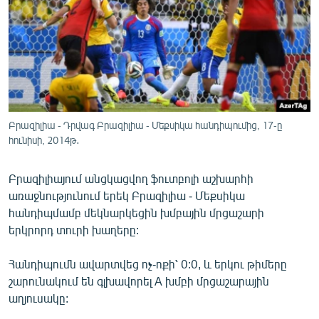
ՄԻՋԱԶԳԱՅԻՆ
ՄՇԱԿՈՒՅԹ
ՍՊՈՐՏ
ՄԵԿՆԱԲԱՆՈՒԹՅՈՒՆ
ՏՏ ԵՒ ԻՆՏԵՐՆԵՏ
Բրազիլիա - Դրվագ Բրազիլիա - Մեքսիկա հանդիպումից, 17-ը
ԿՈՐՈՆԱՎԻՐՈՒՍ
հունիսի, 2014թ․
ԱՐԽԻՎ
Բրազիլիայում անցկացվող ֆուտբոլի աշխարհի
ՏԵՍԱՆՅՈՒԹԵՐ
առաջնությունում երեկ Բրազիլիա - Մեքսիկա
հանդիպմամբ մեկնարկեցին խմբային մրցաշարի
ԲԱՆԱՎԵՃ
երկրորդ տուրի խաղերը:
ՁԳՏԵԼՈՎ ԼԱՎԱԳՈՒՅՆԻՆ
Հանդիպումն ավարտվեց ոչ-ոքի՝ 0:0, և երկու թիմերը
ՓՈԴՔԱՍԹ
շարունակում են գլխավորել A խմբի մրցաշարային
աղյուսակը:
Հայերեն