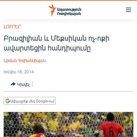
Մատչելիության
հղումներ
Անցնել
ԼՈՒՐԵՐ
հիմնական
ԱԶԱՏՈՒԹՅՈՒՆ TV
Բրազիլիան և Մեքսիկան ոչ-ոքի
բովանդակությանը
ՀԱՅԱՍՏԱՆ
Անցնել
ավարտեցին հանդիպումը
հիմնական
ՔԱՂԱՔԱԿԱՆ
մենյուին
Արման Հովհաննիսյան
ԸՆՏՐՈՒԹՅՈՒՆՆԵՐ 2026
Որոնում
հունիս 18, 2014
ԻՐԱՎՈՒՆՔ
Կիսվել
ՀԱՍԱՐԱԿՈՒԹՅՈՒՆ
ՏՆՏԵՍՈՒԹՅՈՒՆ
Ավելացրեք մեզ Google-ում
ՂԱՐԱԲԱՂ
ՊԱՏԵՐԱԶՄԻ 6 ՇԱԲԱԹՆԵՐԸ
ՏԱՐԱԾԱՇՐՋԱՆ