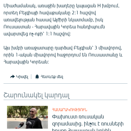
English
Միաժամանակ, առաջին խաղերը կայացան H խմբում,
որտեղ Բելգիայի հավաքականը 2:1 հաշվով
Русский
առավելության հասավ Ալժիրի նկատմամբ, իսկ
Ռուսաստան - Հարավային Կորեա հանդիպումն
ՀԵՏԵՎԵՔ ՄԵԶ
ավարտվեց ոչ-ոքի՝ 1:1 հաշվով:
Այս խմբի առաջատարը դարձավ Բելգիան՝ 3 միավորով,
որին 1-ական միավորով հաջորդում են Ռուսաստանը և
Հարավային Կորեան:
«Ազատության» բոլոր կայքերը
Կիսվել
Հետևեք մեզ
Շարունակել կարդալ
ՀԱՍԱՐԱԿՈՒԹՅՈՒՆ
Փախուստ ռուսական
զորամասից. ինչու է ռուսների
հոսքը Հայաստան կրկին