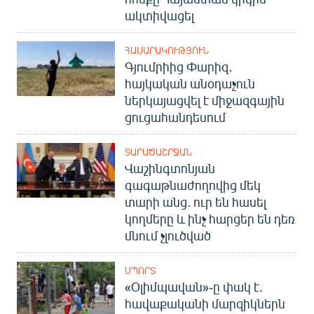
ակտիվացել
ՀԱՍԱՐԱԿՈՒԹՅՈՒՆ
Գյումրիից Փարիզ․
հայկական անօդաչուն
ներկայացվել է միջազգային
ցուցահանդեսում
ՏԱՐԱԾԱՇՐՋԱՆ
Վաշինգտոնյան
գագաթնաժողովից մեկ
տարի անց. ուր են հասել
կողմերը և ինչ հարցեր են դեռ
մնում չլուծված
ՍՊՈՐՏ
«Օլիմպավան»-ը փակ է.
հավաքականի մարզիկներն