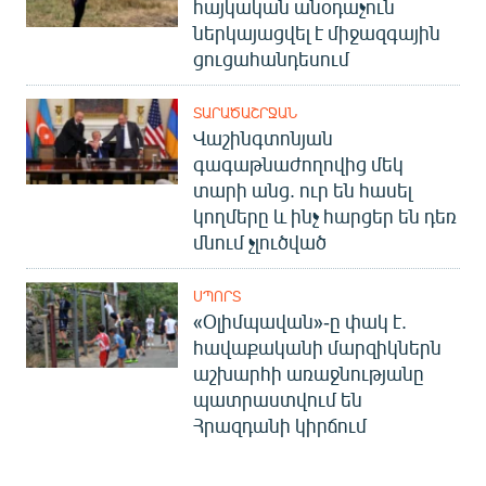
հայկական անօդաչուն
English
ներկայացվել է միջազգային
ցուցահանդեսում
Русский
ՏԱՐԱԾԱՇՐՋԱՆ
ՀԵՏԵՎԵՔ ՄԵԶ
Վաշինգտոնյան
գագաթնաժողովից մեկ
տարի անց. ուր են հասել
կողմերը և ինչ հարցեր են դեռ
մնում չլուծված
«Ազատության» բոլոր կայքերը
ՍՊՈՐՏ
«Օլիմպավան»-ը փակ է.
հավաքականի մարզիկներն
աշխարհի առաջնությանը
պատրաստվում են
Հրազդանի կիրճում