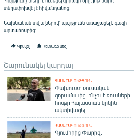
Պայթյունը տեղի է ունեցել կիրակի օրը, յոթ մարդ
ՄԻՋԱԶԳԱՅԻՆ
տեղափոխվել է հիվանդանոց։
ՄՇԱԿՈՒՅԹ
Նախնական տվյալներով՝ պայթյունն առաջացել է գազի
ՍՊՈՐՏ
արտահոսքից։
ՄԵԿՆԱԲԱՆՈՒԹՅՈՒՆ
Կիսվել
Հետևեք մեզ
ՏՏ ԵՒ ԻՆՏԵՐՆԵՏ
ԿՈՐՈՆԱՎԻՐՈՒՍ
Շարունակել կարդալ
ԱՐԽԻՎ
ՀԱՍԱՐԱԿՈՒԹՅՈՒՆ
ՏԵՍԱՆՅՈՒԹԵՐ
Փախուստ ռուսական
ԲԱՆԱՎԵՃ
զորամասից. ինչու է ռուսների
հոսքը Հայաստան կրկին
ՁԳՏԵԼՈՎ ԼԱՎԱԳՈՒՅՆԻՆ
ակտիվացել
ՓՈԴՔԱՍԹ
ՀԱՍԱՐԱԿՈՒԹՅՈՒՆ
Գյումրիից Փարիզ․
Հայերեն