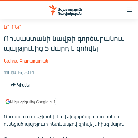
Մատչելիության
հղումներ
Անցնել
ԼՈՒՐԵՐ
հիմնական
ԱԶԱՏՈՒԹՅՈՒՆ TV
Ռուսաստանի նավթի գործարանում
բովանդակությանը
ՀԱՅԱՍՏԱՆ
Անցնել
պայթյունից 5 մարդ է զոհվել
հիմնական
ՔԱՂԱՔԱԿԱՆ
մենյուին
Նաիրա Բուլղադարյան
ԸՆՏՐՈՒԹՅՈՒՆՆԵՐ 2026
Որոնում
հունիս 16, 2014
ԻՐԱՎՈՒՆՔ
Կիսվել
ՀԱՍԱՐԱԿՈՒԹՅՈՒՆ
ՏՆՏԵՍՈՒԹՅՈՒՆ
Ավելացրեք մեզ Google-ում
ՂԱՐԱԲԱՂ
Ռուսաստանի Աչինսկի նավթի գործարանում տեղի
ՊԱՏԵՐԱԶՄԻ 6 ՇԱԲԱԹՆԵՐԸ
ունեցած պայթյունի հետևանքով զոհվել է հինգ մարդ։
ՏԱՐԱԾԱՇՐՋԱՆ