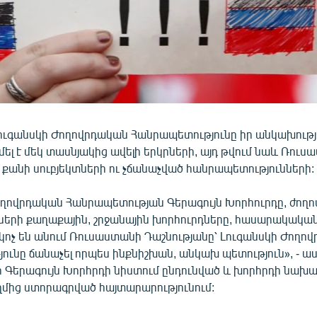
ուգանսկի Ժողովրդական Հանրապետությունը իր անկախությո
ել է մեկ տասնյակից ավելի երկրների, այդ թվում նաև Ռու
 քանի սուբյեկտների ու չճանաչված հանրապետությունների:
ողովրդական Հանրապետության Գերագույն Խորհուրդը, ժող
րի քաղաքային, շրջանային խորհուրդները, հասարակակա
 կոչ են անում Ռուսաստանի Դաշնությանը՝ Լուգանսկի Ժողո
ւնը ճանաչել որպես ինքնիշխան, անկախ պետություն», - աս
ի Գերագույն Խորհրդի նիստում ընդունված և խորհրդի նախա
ղմից ստորագրված հայտարարությունում: