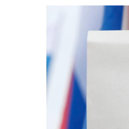
ՄԻՋԱԶԳԱՅԻՆ
ՄՇԱԿՈՒՅԹ
ՍՊՈՐՏ
ՄԵԿՆԱԲԱՆՈՒԹՅՈՒՆ
ՏՏ ԵՒ ԻՆՏԵՐՆԵՏ
ԿՈՐՈՆԱՎԻՐՈՒՍ
ԱՐԽԻՎ
ՏԵՍԱՆՅՈՒԹԵՐ
ԲԱՆԱՎԵՃ
ՁԳՏԵԼՈՎ ԼԱՎԱԳՈՒՅՆԻՆ
ՓՈԴՔԱՍԹ