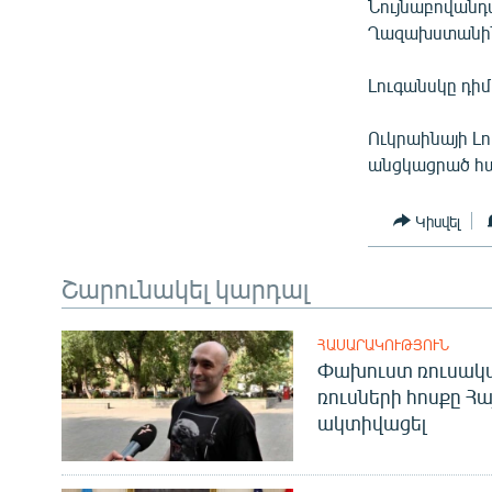
Նույնաբովանդա
Ղազախստանին, 
Լուգանսկը դիմ
Ուկրաինայի Լո
անցկացրած հա
Կիսվել
Շարունակել կարդալ
ՀԱՍԱՐԱԿՈՒԹՅՈՒՆ
Փախուստ ռուսական
ռուսների հոսքը Հ
ակտիվացել