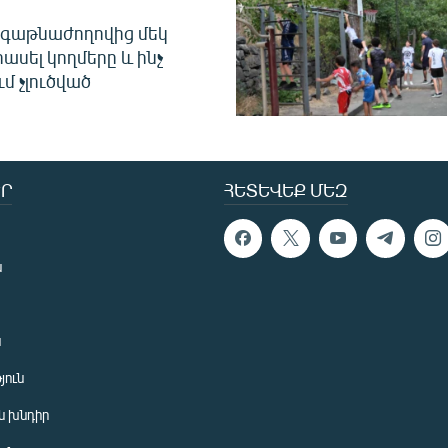
գաթնաժողովից մեկ
հասել կողմերը և ինչ
ւմ չլուծված
Ր
ՀԵՏԵՎԵՔ ՄԵԶ
ն
ն
յուն
 խնդիր