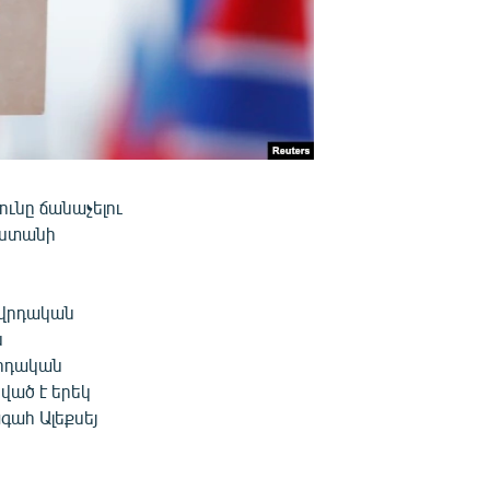
ւնը ճանաչելու
սաստանի
ովրդական
ն
վրդական
ված է երեկ
գահ Ալեքսեյ