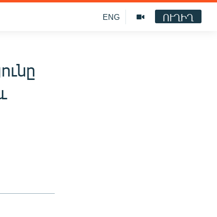
ՈՒՂԻՂ
ENG
ունը
և