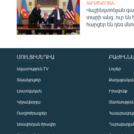
ՏԱՐԱԾԱՇՐՋԱՆ
Վաշինգտոնյան գա
տարի անց. ուր են 
հարցեր են դեռ մնո
ՄՈՒԼՏԻՄԵԴԻԱ
ԲԱԺԻՆՆԵ
Ազատություն TV
Լուրեր
Տեսանյութեր
Քաղաքակա
Լրատվական
Իրավունք
Կիրակնօրյա
Տնտեսությու
Ռադիոծրագրեր
Հասարակութ
Առավոտյան ծրագիր
Ղարաբաղյան