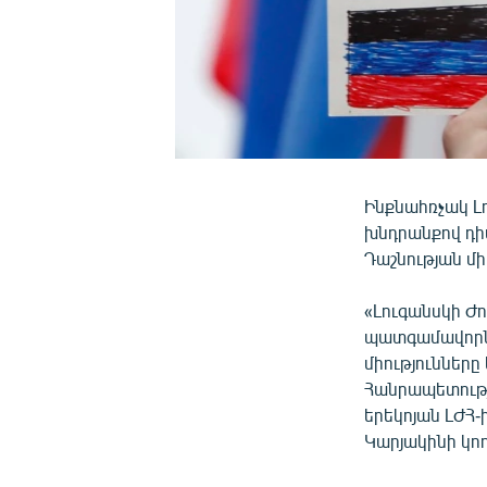
Ինքնահռչակ Լ
խնդրանքով դիմ
Դաշնության մի
«Լուգանսկի Ժ
պատգամավորնե
միությունները
Հանրապետությո
երեկոյան ԼԺՀ-
Կարյակինի կո