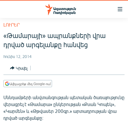
Մատչելիության
հղումներ
Անցնել
ԼՈՒՐԵՐ
հիմնական
ԱԶԱՏՈՒԹՅՈՒՆ TV
«Թամարայի» ապրանքների վրա
բովանդակությանը
ՀԱՅԱՍՏԱՆ
Անցնել
դրված արգելանքը հանվեց
հիմնական
ՔԱՂԱՔԱԿԱՆ
մենյուին
հունիս 12, 2014
ԸՆՏՐՈՒԹՅՈՒՆՆԵՐ 2026
Որոնում
Կիսվել
ԻՐԱՎՈՒՆՔ
ՀԱՍԱՐԱԿՈՒԹՅՈՒՆ
Ավելացրեք մեզ Google-ում
ՏՆՏԵՍՈՒԹՅՈՒՆ
Սննդամթերի անվտանգության պետական ծառայությունը
ՂԱՐԱԲԱՂ
վերացրել է «Թամարա» ընկերության «Քսան Կոպեկ»,
«Կարմեն» և «Թթվասեր 200գր.» արտադրության վրա
ՊԱՏԵՐԱԶՄԻ 6 ՇԱԲԱԹՆԵՐԸ
դրված արգելանքը։
ՏԱՐԱԾԱՇՐՋԱՆ