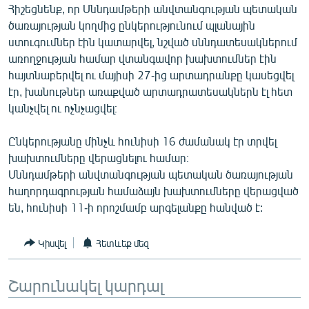
Հիշեցնենք, որ Սննդամթերի անվտանգության պետական
ՄԻՋԱԶԳԱՅԻՆ
ծառայության կողմից ընկերությունում պլանային
ՄՇԱԿՈՒՅԹ
ստուգումներ էին կատարվել, նշված սննդատեսակներում
առողջության համար վտանգավոր խախտումներ էին
ՍՊՈՐՏ
հայտնաբերվել ու մայիսի 27-ից արտադրանքը կասեցվել
ՄԵԿՆԱԲԱՆՈՒԹՅՈՒՆ
էր, խանութներ առաքված արտադրատեսակներն էլ հետ
կանչվել ու ոչնչացվել։
ՏՏ ԵՒ ԻՆՏԵՐՆԵՏ
ԿՈՐՈՆԱՎԻՐՈՒՍ
Ընկերությանը մինչև հունիսի 16 ժամանակ էր տրվել
խախտումները վերացնելու համար։
ԱՐԽԻՎ
Սննդամթերի անվտանգության պետական ծառայության
ՏԵՍԱՆՅՈՒԹԵՐ
հաղորդագրության համաձայն խախտումները վերացված
են, հունիսի 11-ի որոշմամբ արգելանքը հանված է:
ԲԱՆԱՎԵՃ
ՁԳՏԵԼՈՎ ԼԱՎԱԳՈՒՅՆԻՆ
Կիսվել
Հետևեք մեզ
ՓՈԴՔԱՍԹ
Շարունակել կարդալ
Հայերեն