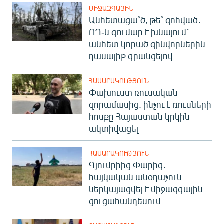
English
ՄԻՋԱԶԳԱՅԻՆ
Անհետացա՞ծ, թե՞ զոհված․
Русский
ՌԴ-ն գումար է խնայում՝
անհետ կորած զինվորներին
ՀԵՏԵՎԵՔ ՄԵԶ
դասալիք գրանցելով
ՀԱՍԱՐԱԿՈՒԹՅՈՒՆ
Փախուստ ռուսական
զորամասից. ինչու է ռուսների
հոսքը Հայաստան կրկին
«Ազատության» բոլոր կայքերը
ակտիվացել
ՀԱՍԱՐԱԿՈՒԹՅՈՒՆ
Գյումրիից Փարիզ․
հայկական անօդաչուն
ներկայացվել է միջազգային
ցուցահանդեսում