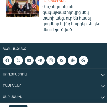
ՏԱՐԱԾԱՇՐՋԱՆ
Վաշինգտոնյան
գագաթնաժողովից մեկ
տարի անց. ուր են հասել
կողմերը և ինչ հարցեր են դեռ
մնում չլուծված
ՀԵՏԵՎԵՔ ՄԵԶ
ՄՈՒԼՏԻՄԵԴԻԱ
ԲԱԺԻՆՆԵՐ
ՄԵՐ ՄԱՍԻՆ