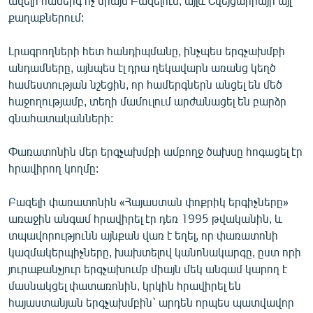
ավելի համերգ ոչ միայն Բազելում, այլև Շվեյցարիայի այլ
English
քաղաքներում:
Русский
Լրագրողների հետ հանդիպմանը, ինչպես երգչախմբի
անդամները, այնպես էլ դրա ղեկավարն առանց կեղծ
ՀԵՏԵՎԵՔ ՄԵԶ
համեստության նշեցին, որ համերգներն անցել են մեծ
հաջողությամբ, տեղի մամուլում արժանացել են բարձր
գնահատականների:
Փառատոնին մեր երգչախմբի ամբողջ ծախսը հոգացել էր
հրավիրող կողմը:
«Ազատության» բոլոր կայքերը
Բազելի փառատոնին «Հայաստան փոքրիկ երգիչները»
առաջին անգամ հրավիրել էր դեռ 1995 թվականին, և
տպավորությունն այնքան վառ է եղել, որ փառատոնի
կազմակերպիչները, խախտելով կանոնակարգը, ըստ որի
յուրաքանչյուր երգչախումբ միայն մեկ անգամ կարող է
մասնակցել փատառոնին, կրկին հրավիրել են
հայաստանյան երգչախմբին` արդեն որպես պատվավոր