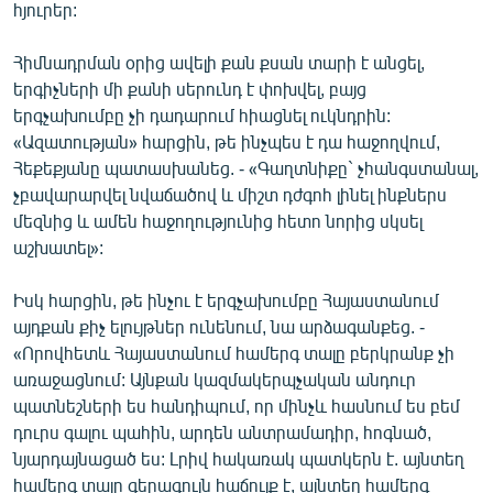
հյուրեր:
Հիմնադրման օրից ավելի քան քսան տարի է անցել,
երգիչների մի քանի սերունդ է փոխվել, բայց
երգչախումբը չի դադարում հիացնել ուկնդրին:
«Ազատության» հարցին, թե ինչպես է դա հաջողվում,
Հեքեքյանը պատասխանեց. - «Գաղտնիքը` չհանգստանալ,
չբավարարվել նվաճածով և միշտ դժգոհ լինել ինքներս
մեզնից և ամեն հաջողությունից հետո նորից սկսել
աշխատել»:
Իսկ հարցին, թե ինչու է երգչախումբը Հայաստանում
այդքան քիչ ելույթներ ունենում, նա արձագանքեց. -
«Որովհետև Հայաստանում համերգ տալը բերկրանք չի
առաջացնում: Այնքան կազմակերպչական անդուր
պատնեշների ես հանդիպում, որ մինչև հասնում ես բեմ
դուրս գալու պահին, արդեն անտրամադիր, հոգնած,
նյարդայնացած ես: Լրիվ հակառակ պատկերն է. այնտեղ
համերգ տալը գերագույն հաճույք է, այնտեղ համերգ