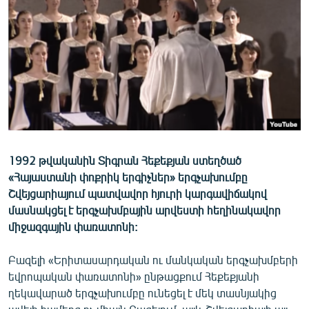
ՄԻՋԱԶԳԱՅԻՆ
ՄՇԱԿՈՒՅԹ
ՍՊՈՐՏ
ՄԵԿՆԱԲԱՆՈՒԹՅՈՒՆ
ՏՏ ԵՒ ԻՆՏԵՐՆԵՏ
ԿՈՐՈՆԱՎԻՐՈՒՍ
1992 թվականին Տիգրան Հեքեքյան ստեղծած
ԱՐԽԻՎ
«Հայաստանի փոքրիկ երգիչներ» երգչախումբը
ՏԵՍԱՆՅՈՒԹԵՐ
Շվեյցարիայում պատվավոր հյուրի կարգավիճակով
մասնակցել է երգչախմբային արվեստի հեղինակավոր
ԲԱՆԱՎԵՃ
միջազգային փառատոնի:
ՁԳՏԵԼՈՎ ԼԱՎԱԳՈՒՅՆԻՆ
Բազելի «Երիտասարդական ու մանկական երգչախմբերի
ՓՈԴՔԱՍԹ
եվրոպական փառատոնի» ընթացքում Հեքեքյանի
ղեկավարած երգչախումբը ունեցել է մեկ տասնյակից
Հայերեն