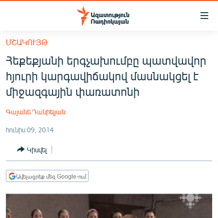
Մատչելիության
հղումներ
Անցնել
ՄՇԱԿՈՒՅԹ
հիմնական
ԱԶԱՏՈՒԹՅՈՒՆ TV
Հեքեքյանի երգչախումբը պատվավոր
բովանդակությանը
ՀԱՅԱՍՏԱՆ
Անցնել
հյուրի կարգավիճակով մասնակցել է
հիմնական
ՔԱՂԱՔԱԿԱՆ
միջազգային փառատոնի
մենյուին
ԸՆՏՐՈՒԹՅՈՒՆՆԵՐ 2026
Որոնում
Գայանե Դանիելյան
ԻՐԱՎՈՒՆՔ
հունիս 09, 2014
ՀԱՍԱՐԱԿՈՒԹՅՈՒՆ
Կիսվել
ՏՆՏԵՍՈՒԹՅՈՒՆ
ՂԱՐԱԲԱՂ
Ավելացրեք մեզ Google-ում
ՊԱՏԵՐԱԶՄԻ 6 ՇԱԲԱԹՆԵՐԸ
ՏԱՐԱԾԱՇՐՋԱՆ