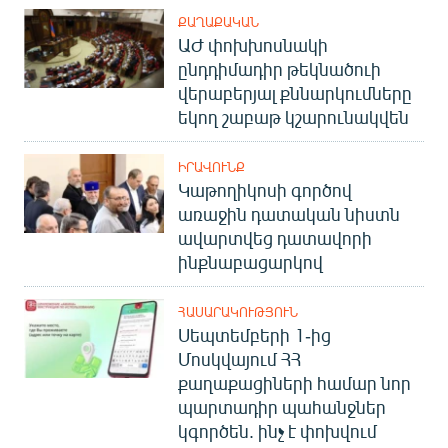
ՔԱՂԱՔԱԿԱՆ
ԱԺ փոխխոսնակի
ընդդիմադիր թեկնածուի
վերաբերյալ քննարկումները
եկող շաբաթ կշարունակվեն
ԻՐԱՎՈՒՆՔ
Կաթողիկոսի գործով
առաջին դատական նիստն
ավարտվեց դատավորի
ինքնաբացարկով
ՀԱՍԱՐԱԿՈՒԹՅՈՒՆ
Սեպտեմբերի 1-ից
Մոսկվայում ՀՀ
քաղաքացիների համար նոր
պարտադիր պահանջներ
կգործեն. ինչ է փոխվում