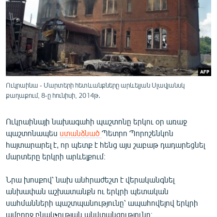
ՄԻՋԱԶԳԱՅԻՆ
ՄՇԱԿՈՒՅԹ
ՍՊՈՐՏ
ՄԵԿՆԱԲԱՆՈՒԹՅՈՒՆ
ՏՏ ԵՒ ԻՆՏԵՐՆԵՏ
Ուկրաինա - Մարտերի հետևանքները արևելյան Սլավյանսկ
ԿՈՐՈՆԱՎԻՐՈՒՍ
քաղաքում, 8-ը հունիսի, 2014թ․
ԱՐԽԻՎ
Ուկրաինայի նախագահի պաշտոնը երկու օր առաջ
ՏԵՍԱՆՅՈՒԹԵՐ
պաշտոնապես
ստանձնած
Պետրո Պորոշենկոն
հայտարարել է, որ պետք է հենց այս շաբաթ դադարեցնել
ԲԱՆԱՎԵՃ
մարտերը երկրի արևելքում։
ՁԳՏԵԼՈՎ ԼԱՎԱԳՈՒՅՆԻՆ
Նրա խոսքով՝ նախ անհրաժեշտ է վերականգնել
ՓՈԴՔԱՍԹ
անխափան աշխատանքն ու երկրի պետական
սահմանների պաշտպանությունը՝ ապահովելով երկրի
Հայերեն
ամբողջ բնակչության անվտանգությունը։