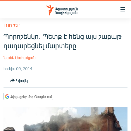
Մատչելիության
հղումներ
Անցնել
ԼՈՒՐԵՐ
հիմնական
ԱԶԱՏՈՒԹՅՈՒՆ TV
Պորոշենկո․ Պետք է հենց այս շաբաթ
բովանդակությանը
ՀԱՅԱՍՏԱՆ
Անցնել
դադարեցնել մարտերը
հիմնական
ՔԱՂԱՔԱԿԱՆ
մենյուին
Նանե Սահակյան
ԸՆՏՐՈՒԹՅՈՒՆՆԵՐ 2026
Որոնում
հունիս 09, 2014
ԻՐԱՎՈՒՆՔ
Կիսվել
ՀԱՍԱՐԱԿՈՒԹՅՈՒՆ
ՏՆՏԵՍՈՒԹՅՈՒՆ
Ավելացրեք մեզ Google-ում
ՂԱՐԱԲԱՂ
ՊԱՏԵՐԱԶՄԻ 6 ՇԱԲԱԹՆԵՐԸ
ՏԱՐԱԾԱՇՐՋԱՆ