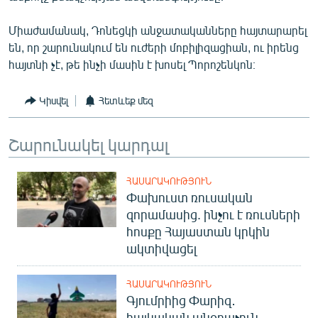
English
Միաժամանակ, Դոնեցկի անջատականները հայտարարել
Русский
են, որ շարունակում են ուժերի մոբիլիզացիան, ու իրենց
հայտնի չէ, թե ինչի մասին է խոսել Պորոշենկոն։
ՀԵՏԵՎԵՔ ՄԵԶ
Կիսվել
Հետևեք մեզ
Շարունակել կարդալ
«Ազատության» բոլոր կայքերը
ՀԱՍԱՐԱԿՈՒԹՅՈՒՆ
Փախուստ ռուսական
զորամասից. ինչու է ռուսների
հոսքը Հայաստան կրկին
ակտիվացել
ՀԱՍԱՐԱԿՈՒԹՅՈՒՆ
Գյումրիից Փարիզ․
հայկական անօդաչուն