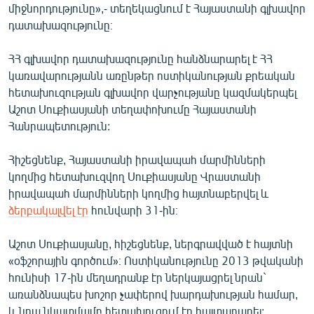
միջնորդությունը»,- տեղեկացնում է Հայաստանի գլխավոր
English
դատախազությունը։
Русский
ՀՀ գլխավոր դատախազությունը հանձնարարել է ՀՀ
կառավարությանն առընթեր ոստիկանության քրեական
ՀԵՏԵՎԵՔ ՄԵԶ
հետախուզության գլխավոր վարչությանը կազմակերպել
Աշոտ Սուքիասյանի տեղափոխումը Հայաստանի
Հանրապետություն:
Հիշեցնենք, Հայաստանի իրավապահ մարմինների
«Ազատության» բոլոր կայքերը
կողմից հետախուզվող Սուքիասյանը Վրաստանի
իրավապահ մարմինների կողմից հայտնաբերվել և
ձերբակալվել էր
հունվարի 31-ին։
Աշոտ Սուքիասյանը, հիշեցնենք, ներգրավված է հայտնի
«օֆշորային գործում»։ Ոստիկանությունը 2013 թվականի
հունիսի 17-ին մեղադրանք էր ներկայացրել նրան`
առանձնապես խոշոր չափերով խարդախության համար,
և նրա նկատմամբ հետախուզում էր հայտարարել: