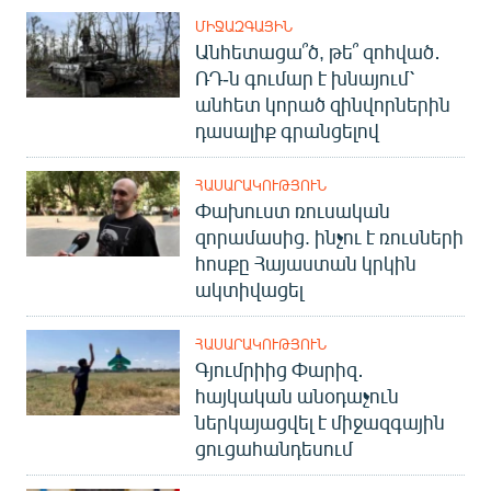
ՄԻՋԱԶԳԱՅԻՆ
Անհետացա՞ծ, թե՞ զոհված․
ՌԴ-ն գումար է խնայում՝
անհետ կորած զինվորներին
դասալիք գրանցելով
ՀԱՍԱՐԱԿՈՒԹՅՈՒՆ
Փախուստ ռուսական
զորամասից. ինչու է ռուսների
հոսքը Հայաստան կրկին
ակտիվացել
ՀԱՍԱՐԱԿՈՒԹՅՈՒՆ
Գյումրիից Փարիզ․
հայկական անօդաչուն
ներկայացվել է միջազգային
ցուցահանդեսում