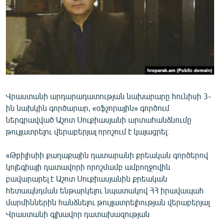
ՄԻՋԱԶԳԱՅԻՆ
ՄՇԱԿՈՒՅԹ
ՍՊՈՐՏ
ՄԵԿՆԱԲԱՆՈՒԹՅՈՒՆ
ՏՏ ԵՒ ԻՆՏԵՐՆԵՏ
Վրաստանի արդարադատության նախարարը հունիսի 3-
ԿՈՐՈՆԱՎԻՐՈՒՍ
ին նախկին գործարար, «օֆշորային» գործում
ԱՐԽԻՎ
ներգրավված Աշոտ Սուքիասյանի արտահանձնումը
թույլատրելու վերաբերյալ որոշում է կայացրել։
ՏԵՍԱՆՅՈՒԹԵՐ
ԲԱՆԱՎԵՃ
«Թբիլիսիի քաղաքային դատարանի քրեական գործերով
կոլեգիայի դատավորի որոշմամբ ամբողջովին
ՁԳՏԵԼՈՎ ԼԱՎԱԳՈՒՅՆԻՆ
բավարարել է Աշոտ Սուքիասյանին քրեական
ՓՈԴՔԱՍԹ
հետապնդման ենթարկելու նպատակով ՀՀ իրավապահ
մարմիններին հանձնելու թույլատրելիության վերաբերյալ
Հայերեն
Վրաստանի գլխավոր դատախազության