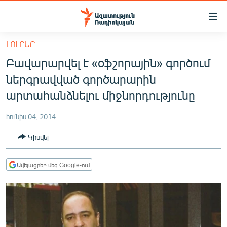
Մատչելիության
հղումներ
Անցնել
ԼՈՒՐԵՐ
հիմնական
ԱԶԱՏՈՒԹՅՈՒՆ TV
Բավարարվել է «օֆշորային» գործում
բովանդակությանը
ՀԱՅԱՍՏԱՆ
Անցնել
ներգրավված գործարարին
հիմնական
ՔԱՂԱՔԱԿԱՆ
արտահանձնելու միջնորդությունը
մենյուին
ԸՆՏՐՈՒԹՅՈՒՆՆԵՐ 2026
Որոնում
հունիս 04, 2014
ԻՐԱՎՈՒՆՔ
Կիսվել
ՀԱՍԱՐԱԿՈՒԹՅՈՒՆ
ՏՆՏԵՍՈՒԹՅՈՒՆ
Ավելացրեք մեզ Google-ում
ՂԱՐԱԲԱՂ
ՊԱՏԵՐԱԶՄԻ 6 ՇԱԲԱԹՆԵՐԸ
ՏԱՐԱԾԱՇՐՋԱՆ