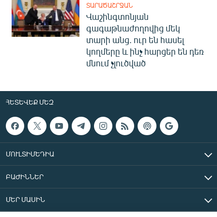
ՏԱՐԱԾԱՇՐՋԱՆ
Վաշինգտոնյան
գագաթնաժողովից մեկ
տարի անց. ուր են հասել
կողմերը և ինչ հարցեր են դեռ
մնում չլուծված
ՀԵՏԵՎԵՔ ՄԵԶ
ՄՈՒԼՏԻՄԵԴԻԱ
ԲԱԺԻՆՆԵՐ
ՄԵՐ ՄԱՍԻՆ