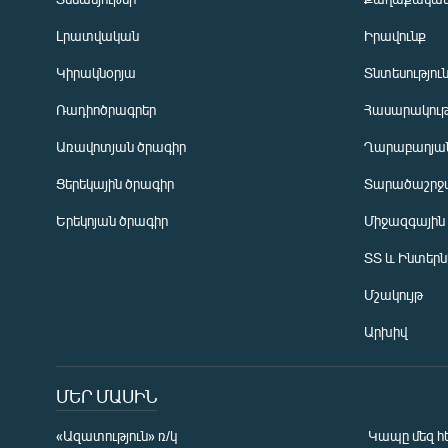
Լրատվական
Իրավունք
Կիրակնօրյա
Տնտեսությու
Ռադիոծրագրեր
Հասարակութ
Առավոտյան ծրագիր
Ղարաբաղյան
Ցերեկային ծրագիր
Տարածաշրջ
Հայերեն
Երեկոյան ծրագիր
Միջազգային
English
ՏՏ և Ինտեր
Русский
Մշակույթ
ՀԵՏԵՎԵՔ ՄԵԶ
Արխիվ
ՄԵՐ ՄԱՍԻՆ
«Ազատություն» ռ/կ
Կապը մեզ հ