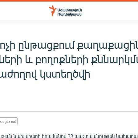
ոչի ընթացքում քաղաքացի
մների և բողոքների քննարկ
աժողով կստեղծվի
oogle-ում
ւթյան նախարարի հրամանով ՀՀ պաշտպանության նախարա