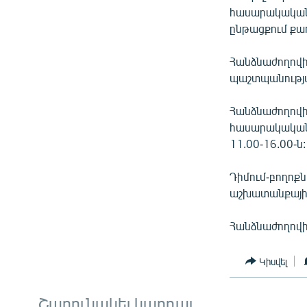
ՄԻՋԱԶԳԱՅԻՆ
հասարակական 
ՄՇԱԿՈՒՅԹ
ընթացքում քա
ՍՊՈՐՏ
Հանձնաժողով
ՄԵԿՆԱԲԱՆՈՒԹՅՈՒՆ
պաշտպանությա
ՏՏ ԵՒ ԻՆՏԵՐՆԵՏ
Հանձնաժողովի
ԿՈՐՈՆԱՎԻՐՈՒՍ
հասարակական 
11.00-16.00-ն
ԱՐԽԻՎ
ՏԵՍԱՆՅՈՒԹԵՐ
Դիմում-բողոք
աշխատանքային
ԲԱՆԱՎԵՃ
ՁԳՏԵԼՈՎ ԼԱՎԱԳՈՒՅՆԻՆ
Հանձնաժողովի
ՓՈԴՔԱՍԹ
Կիսվել
Շարունակել կարդալ