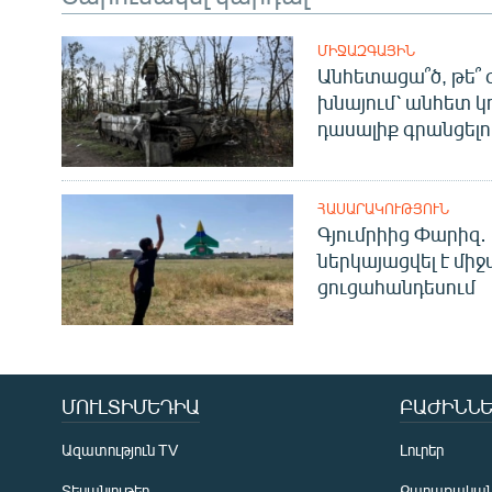
ՄԻՋԱԶԳԱՅԻՆ
Անհետացա՞ծ, թե՞ 
խնայում՝ անհետ կ
դասալիք գրանցելո
ՀԱՍԱՐԱԿՈՒԹՅՈՒՆ
Գյումրիից Փարիզ․
ներկայացվել է մի
ցուցահանդեսում
ՄՈՒԼՏԻՄԵԴԻԱ
ԲԱԺԻՆՆԵ
Ազատություն TV
Լուրեր
Տեսանյութեր
Քաղաքակա