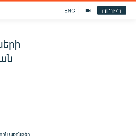
ՈՒՂԻՂ
ENG
ների
ման
րին առընթեր