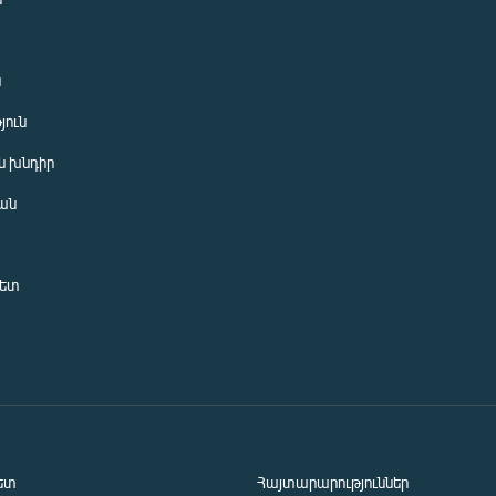
ն
յուն
 խնդիր
ան
նետ
ետ
Հայտարարություններ