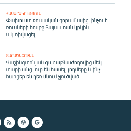
ՀԱՍԱՐԱԿՈՒԹՅՈՒՆ
Փախուստ ռուսական զորամասից. ինչու է
ռուսների հոսքը Հայաստան կրկին
ակտիվացել
ՏԱՐԱԾԱՇՐՋԱՆ
Վաշինգտոնյան գագաթնաժողովից մեկ
տարի անց. ուր են հասել կողմերը և ինչ
հարցեր են դեռ մնում չլուծված