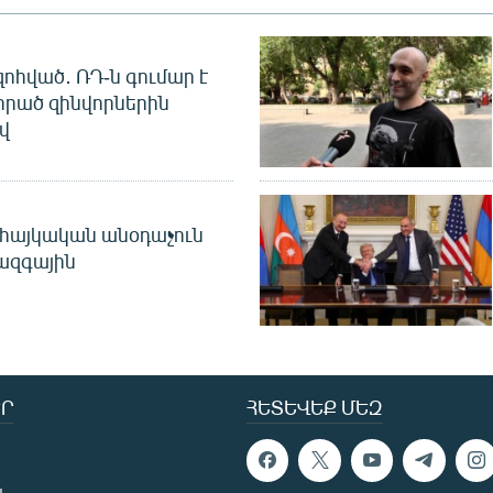
զոհված․ ՌԴ-ն գումար է
որած զինվորներին
վ
 հայկական անօդաչուն
ջազգային
Ր
ՀԵՏԵՎԵՔ ՄԵԶ
ն