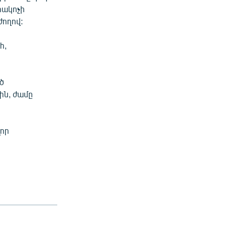
րակոչի
ժողով:
հ,
ծ
ին, ժամը
լոր