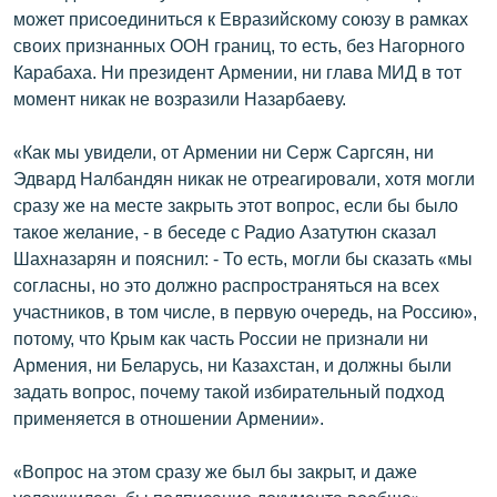
может присоединиться к Евразийскому союзу в рамках
English
своих признанных ООН границ, то есть, без Нагорного
Русский
Карабаха. Ни президент Армении, ни глава МИД в тот
момент никак не возразили Назарбаеву.
ՀԵՏԵՎԵՔ ՄԵԶ
«Как мы увидели, от Армении ни Серж Саргсян, ни
Эдвард Налбандян никак не отреагировали, хотя могли
сразу же на месте закрыть этот вопрос, если бы было
такое желание, - в беседе с Радио Азатутюн сказал
Шахназарян и пояснил: - То есть, могли бы сказать «мы
«Ազատության» բոլոր կայքերը
согласны, но это должно распространяться на всех
участников, в том числе, в первую очередь, на Россию»,
потому, что Крым как часть России не признали ни
Армения, ни Беларусь, ни Казахстан, и должны были
задать вопрос, почему такой избирательный подход
применяется в отношении Армении».
«Вопрос на этом сразу же был бы закрыт, и даже