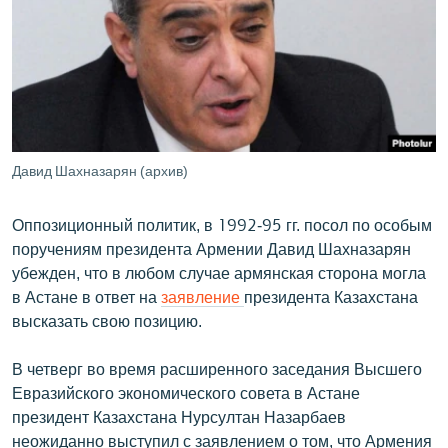
ՄԻՋԱԶԳԱՅԻՆ
ՄՇԱԿՈՒՅԹ
ՍՊՈՐՏ
ՄԵԿՆԱԲԱՆՈՒԹՅՈՒՆ
ՏՏ ԵՒ ԻՆՏԵՐՆԵՏ
Давид Шахназарян (архив)
ԿՈՐՈՆԱՎԻՐՈՒՍ
Оппозиционный политик, в 1992-95 гг. посол по особым
ԱՐԽԻՎ
поручениям президента Армении Давид Шахназарян
ՏԵՍԱՆՅՈՒԹԵՐ
убежден, что в любом случае армянская сторона могла
в Астане в ответ на
заявление
президента Казахстана
ԲԱՆԱՎԵՃ
высказать свою позицию.
ՁԳՏԵԼՈՎ ԼԱՎԱԳՈՒՅՆԻՆ
В четверг во время расширенного заседания Высшего
ՓՈԴՔԱՍԹ
Евразийского экономического совета в Астане
президент Казахстана Нурсултан Назарбаев
Հայերեն
неожиданно выступил с заявлением о том, что Армения