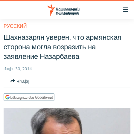
Մատչելիության
հղումներ
Անցնել
РУССКИЙ
հիմնական
ԱԶԱՏՈՒԹՅՈՒՆ TV
Шахназарян уверен, что армянская
բովանդակությանը
ՀԱՅԱՍՏԱՆ
Անցնել
сторона могла возразить на
հիմնական
ՔԱՂԱՔԱԿԱՆ
заявление Назарбаева
մենյուին
ԸՆՏՐՈՒԹՅՈՒՆՆԵՐ 2026
Որոնում
մայիս 30, 2014
ԻՐԱՎՈՒՆՔ
Կիսվել
ՀԱՍԱՐԱԿՈՒԹՅՈՒՆ
ՏՆՏԵՍՈՒԹՅՈՒՆ
Ավելացրեք մեզ Google-ում
ՂԱՐԱԲԱՂ
ՊԱՏԵՐԱԶՄԻ 6 ՇԱԲԱԹՆԵՐԸ
ՏԱՐԱԾԱՇՐՋԱՆ