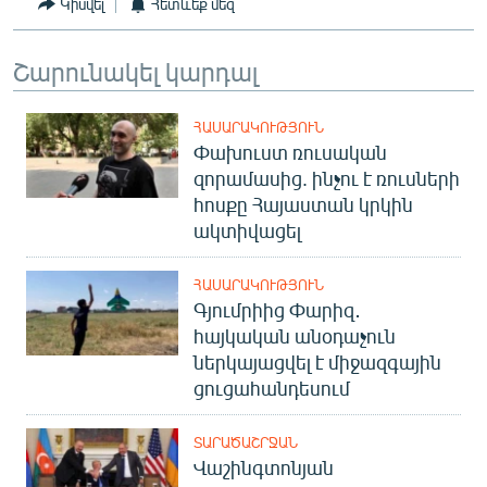
Կիսվել
Հետևեք մեզ
Շարունակել կարդալ
ՀԱՍԱՐԱԿՈՒԹՅՈՒՆ
Փախուստ ռուսական
զորամասից. ինչու է ռուսների
հոսքը Հայաստան կրկին
ակտիվացել
ՀԱՍԱՐԱԿՈՒԹՅՈՒՆ
Գյումրիից Փարիզ․
հայկական անօդաչուն
ներկայացվել է միջազգային
ցուցահանդեսում
ՏԱՐԱԾԱՇՐՋԱՆ
Վաշինգտոնյան