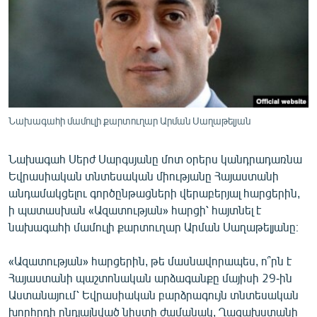
ՄԻՋԱԶԳԱՅԻՆ
ՄՇԱԿՈՒՅԹ
ՍՊՈՐՏ
ՄԵԿՆԱԲԱՆՈՒԹՅՈՒՆ
ՏՏ ԵՒ ԻՆՏԵՐՆԵՏ
Նախագահի մամուլի քարտուղար Արման Սաղաթելյան
ԿՈՐՈՆԱՎԻՐՈՒՍ
Նախագահ Սերժ Սարգսյանը մոտ օրերս կանդրադառնա
ԱՐԽԻՎ
Եվրասիական տնտեսական միությանը Հայաստանի
ՏԵՍԱՆՅՈՒԹԵՐ
անդամակցելու գործընթացների վերաբերյալ հարցերին,
ի պատասխան «Ազատության» հարցի՝ հայտնել է
ԲԱՆԱՎԵՃ
նախագահի մամուլի քարտուղար Արման Սաղաթելյանը։
ՁԳՏԵԼՈՎ ԼԱՎԱԳՈՒՅՆԻՆ
«Ազատության» հարցերին, թե մասնավորապես, ո՞րն է
ՓՈԴՔԱՍԹ
Հայաստանի պաշտոնական արձագանքը մայիսի 29-ին
Աստանայում՝ Եվրասիական բարձրագույն տնտեսական
Հայերեն
խորհրդի ընդլայնված նիստի ժամանակ, Ղազախստանի