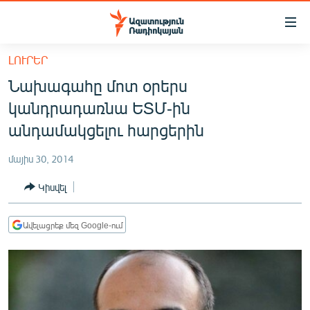
Մատչելիության
հղումներ
Անցնել
ԼՈՒՐԵՐ
հիմնական
ԱԶԱՏՈՒԹՅՈՒՆ TV
Նախագահը մոտ օրերս
բովանդակությանը
ՀԱՅԱՍՏԱՆ
Անցնել
կանդրադառնա ԵՏՄ-ին
հիմնական
ՔԱՂԱՔԱԿԱՆ
անդամակցելու հարցերին
մենյուին
ԸՆՏՐՈՒԹՅՈՒՆՆԵՐ 2026
Որոնում
մայիս 30, 2014
ԻՐԱՎՈՒՆՔ
Կիսվել
ՀԱՍԱՐԱԿՈՒԹՅՈՒՆ
ՏՆՏԵՍՈՒԹՅՈՒՆ
Ավելացրեք մեզ Google-ում
ՂԱՐԱԲԱՂ
ՊԱՏԵՐԱԶՄԻ 6 ՇԱԲԱԹՆԵՐԸ
ՏԱՐԱԾԱՇՐՋԱՆ