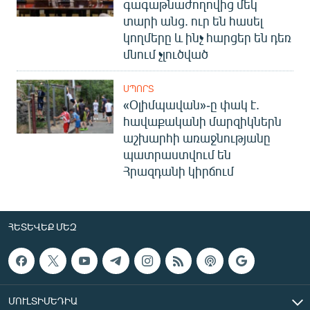
գագաթնաժողովից մեկ
տարի անց. ուր են հասել
կողմերը և ինչ հարցեր են դեռ
մնում չլուծված
ՍՊՈՐՏ
«Օլիմպավան»-ը փակ է.
հավաքականի մարզիկներն
աշխարհի առաջնությանը
պատրաստվում են
Հրազդանի կիրճում
ՀԵՏԵՎԵՔ ՄԵԶ
ՄՈՒԼՏԻՄԵԴԻԱ