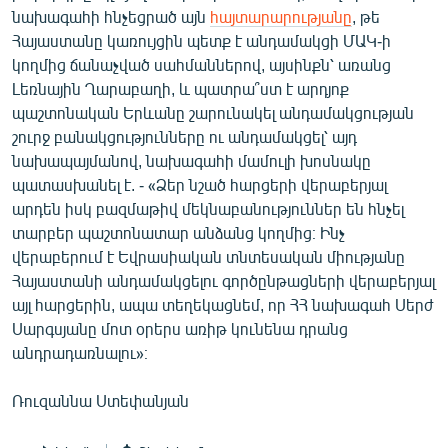
նախագահի հնչեցրած այն
հայտարարությանը
, թե
English
Հայաստանը կառույցին պետք է անդամակցի ՄԱԿ-ի
Русский
կողմից ճանաչված սահմաններով, այսինքն՝ առանց
Լեռնային Ղարաբաղի, և պատրա՞ստ է արդյոք
ՀԵՏԵՎԵՔ ՄԵԶ
պաշտոնական Երևանը շարունակել անդամակցության
շուրջ բանակցությունները ու անդամակցել՝ այդ
նախապայմանով, նախագահի մամուլի խոսնակը
պատասխանել է. - «Ձեր նշած հարցերի վերաբերյալ
արդեն իսկ բազմաթիվ մեկնաբանություններ են հնչել
տարբեր պաշտոնատար անձանց կողմից։ Ինչ
«Ազատության» բոլոր կայքերը
վերաբերում է Եվրասիական տնտեսական միությանը
Հայաստանի անդամակցելու գործընթացների վերաբերյալ
այլ հարցերին, ապա տեղեկացնեմ, որ ՀՀ նախագահ Սերժ
Սարգսյանը մոտ օրերս առիթ կունենա դրանց
անդրադառնալու»։
Ռուզաննա Ստեփանյան