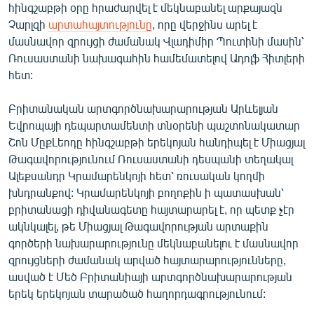
հինգշաբթի օրը հրաժարվել է մեկնաբանել արքայազն
English
Չարլզի
արտահայտությունը
, որը վերջինս արել է
Русский
մասնավոր զրույցի ժամանակ Վլադիմիր Պուտինի մասին՝
Ռուսաստանի նախագահին համեմատելով Ադոլֆ Հիտլերի
հետ:
ՀԵՏԵՎԵՔ ՄԵԶ
Բրիտանական արտգործնախարարության Արևելյան
Եվրոպայի դեպարտամենտի տնօրենի պաշտոնակատար
Շոն ՄըքԼեոդը հինգշաբթի երեկոյան հանդիպել է Միացյալ
Թագավորությունում Ռուսաստանի դեսպանի տեղակալ
«Ազատության» բոլոր կայքերը
Ալեքսանդր Կրամարենկոյի հետ՝ ռուսական կողմի
խնդրանքով: Կրամարենկոյի բողոքին ի պատասխան՝
բրիտանացի դիվանագետը հայտարարել է, որ պետք չէր
ակնկալել, թե Միացյալ Թագավորության արտաքին
գործերի նախարարությունը մեկնաբանելու է մասնավոր
զրույցների ժամանակ արված հայտարարությունները,
ասված է Մեծ Բրիտանիայի արտգործնախարարության
երեկ երեկոյան տարածած հաղորդագրությունում: