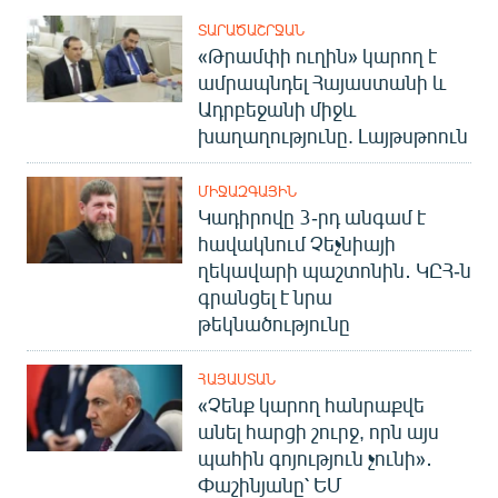
ՏԱՐԱԾԱՇՐՋԱՆ
«Թրամփի ուղին» կարող է
ամրապնդել Հայաստանի և
Ադրբեջանի միջև
խաղաղությունը. Լայթսթոուն
ՄԻՋԱԶԳԱՅԻՆ
Կադիրովը 3-րդ անգամ է
հավակնում Չեչնիայի
ղեկավարի պաշտոնին․ ԿԸՀ-ն
գրանցել է նրա
թեկնածությունը
ՀԱՅԱՍՏԱՆ
«Չենք կարող հանրաքվե
անել հարցի շուրջ, որն այս
պահին գոյություն չունի»․
Փաշինյանը՝ ԵՄ