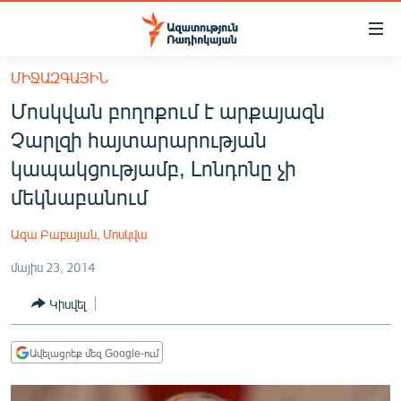
Մատչելիության
հղումներ
Անցնել
ՄԻՋԱԶԳԱՅԻՆ
հիմնական
ԱԶԱՏՈՒԹՅՈՒՆ TV
Մոսկվան բողոքում է արքայազն
բովանդակությանը
ՀԱՅԱՍՏԱՆ
Անցնել
Չարլզի հայտարարության
հիմնական
ՔԱՂԱՔԱԿԱՆ
կապակցությամբ, Լոնդոնը չի
մենյուին
ԸՆՏՐՈՒԹՅՈՒՆՆԵՐ 2026
մեկնաբանում
Որոնում
ԻՐԱՎՈՒՆՔ
Ազա Բաբայան, Մոսկվա
ՀԱՍԱՐԱԿՈՒԹՅՈՒՆ
մայիս 23, 2014
ՏՆՏԵՍՈՒԹՅՈՒՆ
Կիսվել
ՂԱՐԱԲԱՂ
ՊԱՏԵՐԱԶՄԻ 6 ՇԱԲԱԹՆԵՐԸ
Ավելացրեք մեզ Google-ում
ՏԱՐԱԾԱՇՐՋԱՆ