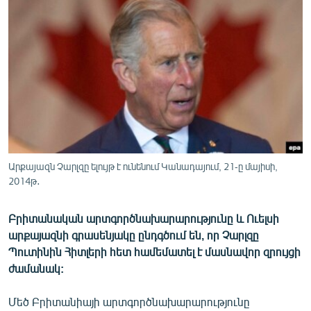
ՄԻՋԱԶԳԱՅԻՆ
ՄՇԱԿՈՒՅԹ
ՍՊՈՐՏ
ՄԵԿՆԱԲԱՆՈՒԹՅՈՒՆ
ՏՏ ԵՒ ԻՆՏԵՐՆԵՏ
ԿՈՐՈՆԱՎԻՐՈՒՍ
ԱՐԽԻՎ
Արքայազն Չարլզը ելույթ է ունենում Կանադայում, 21-ը մայիսի,
2014թ․
ՏԵՍԱՆՅՈՒԹԵՐ
ԲԱՆԱՎԵՃ
Բրիտանական արտգործնախարարությունը և Ուելսի
արքայազնի գրասենյակը ընդգծում են, որ Չարլզը
ՁԳՏԵԼՈՎ ԼԱՎԱԳՈՒՅՆԻՆ
Պուտինին Հիտլերի հետ համեմատել է մասնավոր զրույցի
ՓՈԴՔԱՍԹ
ժամանակ:
Հայերեն
Մեծ Բրիտանիայի արտգործնախարարությունը