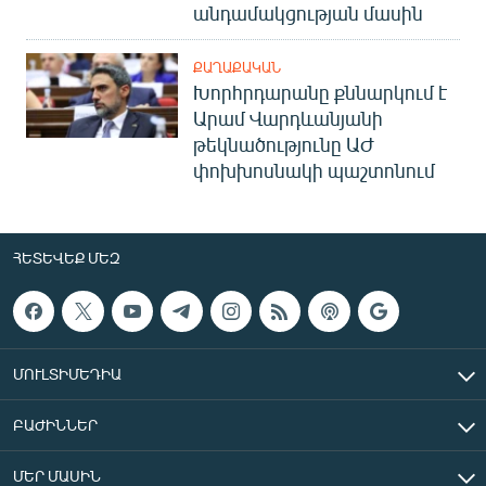
անդամակցության մասին
ՔԱՂԱՔԱԿԱՆ
Խորհրդարանը քննարկում է
Արամ Վարդևանյանի
թեկնածությունը ԱԺ
փոխխոսնակի պաշտոնում
ՀԵՏԵՎԵՔ ՄԵԶ
ՄՈՒԼՏԻՄԵԴԻԱ
ԲԱԺԻՆՆԵՐ
ՄԵՐ ՄԱՍԻՆ