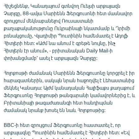
Հիշեցնենք, Կանադայում գտնվող Ուելսի արքայազն
Չարլզը, 88-ամյա Մարիենն Ֆերգյուսոնի հետ մասնավոր
զրույցում մեկնաբանելով Ռուսաստանի
քաղաքականությունը Ուկրաինայի նկատմամբ և Ղրիմի
բռնակցումը, Վլադիմիր Պուտինին համեմատել է Ադոլֆ
Հիտլերի հետ: «Աժմ նա անում է գրեթե նույնը, ինչ
Հիտլերն էր անում», - բրիտանական Daily Mail-ի
փոխանցմամբ՝ ասել է արքայազն Չարլզը:
Հոլոքոսթի ժամանակ Մարիենն Ֆերգյուսոնը կորցրել է իր
հարազատներին, սակայն նրան հաջողվել է Լեհաստանից
մեկնել Կանադա: Այժմ կանադական Հալիֆաքս քաղաքում
Ֆերգյուսոնը Հոլոքոսթի թանգարանի կամավորներից է, և
Բրիտանիայի թագաժառանգի հետ հանդիպման
ժամանակ նրանք խոսել են նաև Հոլոքոսթից:
BBC-ի հետ զրույցում Ֆերգյուսոնը հաստատել է, որ
արքայազնը Պուտինին համեմատել է Հիտլերի հետ: «Եվ