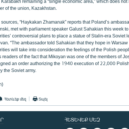
Karabakh remaining a “single economic area,” which does not si
r of the union, Kazakhstan.
 sources, “Haykakan Zhamanak” reports that Poland’s ambassa
ski, met with parliament speaker Galust Sahakian this week to
ties’ controversial plans to place a statue of Stalin-era Soviet
van. “The ambassador told Sahakian that they hope in Warsaw 
ties will take into consideration the feelings of the Polish peopl
s readers of the fact that Mikoyan was one of the members of Jo
igned an order authorizing the 1940 execution of 22,000 Polish
y the Soviet army.
n)
Հետևեք մեզ
Տպել
Ր
ՀԵՏԵՎԵՔ ՄԵԶ