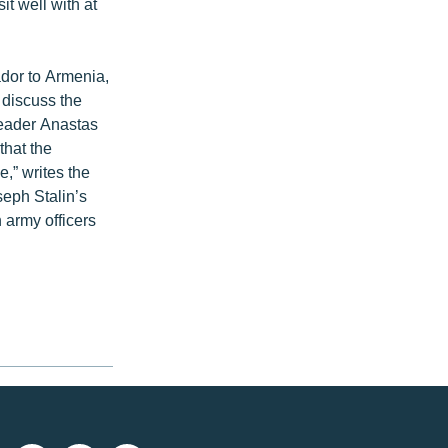
t well with at
dor to Armenia,
 discuss the
 leader Anastas
that the
e,” writes the
seph Stalin’s
 army officers