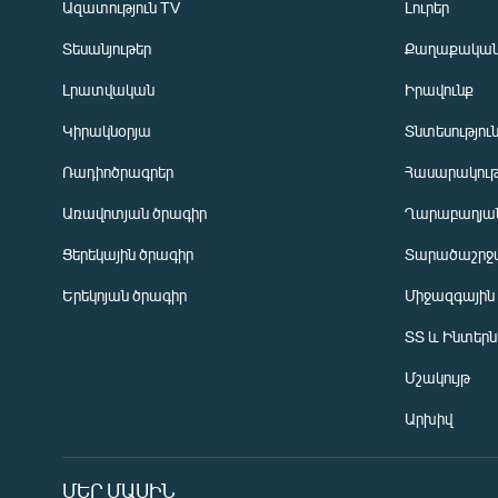
Ազատություն TV
Լուրեր
Տեսանյութեր
Քաղաքակա
Լրատվական
Իրավունք
Կիրակնօրյա
Տնտեսությու
Ռադիոծրագրեր
Հասարակութ
Առավոտյան ծրագիր
Ղարաբաղյան
Ցերեկային ծրագիր
Տարածաշրջ
Հայերեն
Երեկոյան ծրագիր
Միջազգային
English
ՏՏ և Ինտեր
Русский
Մշակույթ
ՀԵՏԵՎԵՔ ՄԵԶ
Արխիվ
ՄԵՐ ՄԱՍԻՆ