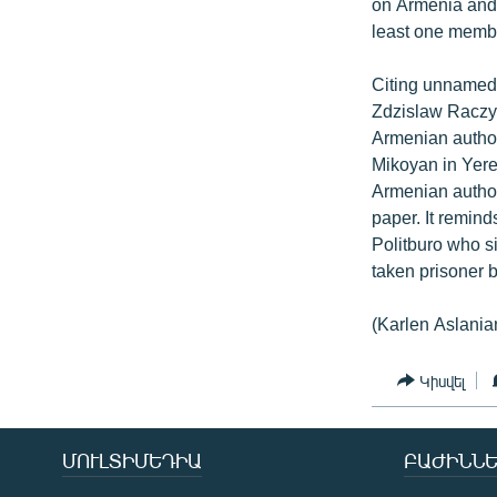
on Armenia and 
least one membe
Citing unnamed
Zdzislaw Raczyn
Armenian authori
Mikoyan in Yere
Armenian authori
paper. It remind
Politburo who s
taken prisoner b
(Karlen Aslania
Կիսվել
ՄՈՒԼՏԻՄԵԴԻԱ
ԲԱԺԻՆՆԵ