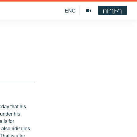
ՈՒՂԻՂ
ENG
day that his
 under his
lls for
 also ridicules
hat is utter