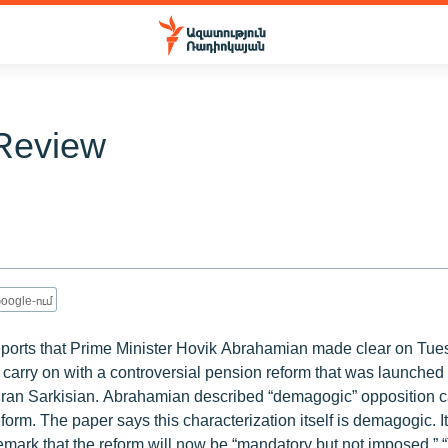
Review
oogle-ում
ports that Prime Minister Hovik Abrahamian made clear on Tues
 carry on with a controversial pension reform that was launched
ran Sarkisian. Abrahamian described “demagogic” opposition ca
form. The paper says this characterization itself is demagogic. It
mark that the reform will now be “mandatory but not imposed.” “T