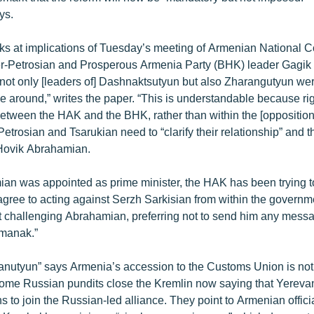
ys.
s at implications of Tuesday’s meeting of Armenian National 
r-Petrosian and Prosperous Armenia Party (BHK) leader Gagik Ts
 not only [leaders of] Dashnaktsutyun but also Zharangutyun we
ime around,” writes the paper. “This is understandable because ri
between the HAK and the BHK, rather than within the [opposition]
etrosian and Tsarukian need to “clarify their relationship” and th
 Hovik Abrahamian.
an was appointed as prime minister, the HAK has been trying t
gree to acting against Serzh Sarkisian from within the govern
 not challenging Abrahamian, preferring not to send him any mess
manak.”
anutyun” says Armenia’s accession to the Customs Union is no
ome Russian pundits close the Kremlin now saying that Yereva
to join the Russian-led alliance. They point to Armenian officia