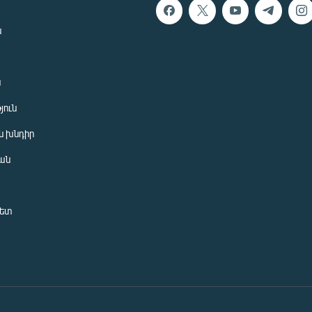
ն
ն
յուն
 խնդիր
ան
նետ