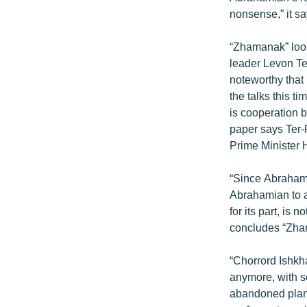
ՄԻՋԱԶԳԱՅԻՆ
nonsense,” it sa
ՄՇԱԿՈՒՅԹ
“Zhamanak” look
ՍՊՈՐՏ
leader Levon Te
ՄԵԿՆԱԲԱՆՈՒԹՅՈՒՆ
noteworthy that
the talks this t
ՏՏ ԵՒ ԻՆՏԵՐՆԵՏ
is cooperation 
ԿՈՐՈՆԱՎԻՐՈՒՍ
paper says Ter-P
Prime Minister
ԱՐԽԻՎ
ՏԵՍԱՆՅՈՒԹԵՐ
“Since Abrahami
Abrahamian to a
ԲԱՆԱՎԵՃ
for its part, is
ՁԳՏԵԼՈՎ ԼԱՎԱԳՈՒՅՆԻՆ
concludes “Zha
ՓՈԴՔԱՍԹ
“Chorrord Ishkh
anymore, with s
abandoned plans 