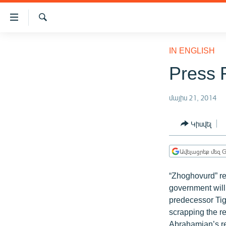
Մատչելիության
հղումներ
Որոնում
Անցնել
ԱԶԱՏՈՒԹՅՈՒՆ TV
հիմնական
IN ENGLISH
բովանդակությանը
ՀԱՅԱՍՏԱՆ
Press 
Անցնել
ՔԱՂԱՔԱԿԱՆ
հիմնական
մենյուին
մայիս 21, 2014
ԸՆՏՐՈՒԹՅՈՒՆՆԵՐ 2026
Որոնում
ԻՐԱՎՈՒՆՔ
Կիսվել
ՀԱՍԱՐԱԿՈՒԹՅՈՒՆ
Ավելացրեք մեզ G
ՏՆՏԵՍՈՒԹՅՈՒՆ
ՂԱՐԱԲԱՂ
“Zhoghovurd” re
government will
ՊԱՏԵՐԱԶՄԻ 6 ՇԱԲԱԹՆԵՐԸ
predecessor Tig
ՏԱՐԱԾԱՇՐՋԱՆ
scrapping the re
Abrahamian’s re