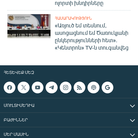
ոլորտի խնդիրները
ՀԱՍԱՐԱԿՈՒԹՅՈՒՆ
«Առյուծ եմ տեսնում,
ասոցացնում եմ Ծառուկյանի
ընկերությունների հետ».
«Կենտրոն» TV-ն տուգանվեց
ՀԵՏԵՎԵՔ ՄԵԶ
ՄՈՒԼՏԻՄԵԴԻԱ
ԲԱԺԻՆՆԵՐ
ՄԵՐ ՄԱՍԻՆ