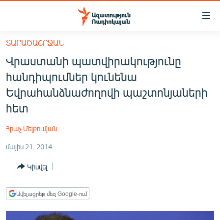
Մատչելիության
հղումներ
Անցնել
ՏԱՐԱԾԱՇՐՋԱՆ
հիմնական
ԱԶԱՏՈՒԹՅՈՒՆ TV
Վրաստանի պատվիրակությունը
բովանդակությանը
ՀԱՅԱՍՏԱՆ
Անցնել
հանդիպումներ կունենա
հիմնական
ՔԱՂԱՔԱԿԱՆ
Եվրահանձնաժողովի պաշտոնյաների
մենյուին
ԸՆՏՐՈՒԹՅՈՒՆՆԵՐ 2026
հետ
Որոնում
ԻՐԱՎՈՒՆՔ
Հրաչ Մելքումյան
ՀԱՍԱՐԱԿՈՒԹՅՈՒՆ
մայիս 21, 2014
ՏՆՏԵՍՈՒԹՅՈՒՆ
Կիսվել
ՂԱՐԱԲԱՂ
ՊԱՏԵՐԱԶՄԻ 6 ՇԱԲԱԹՆԵՐԸ
Ավելացրեք մեզ Google-ում
ՏԱՐԱԾԱՇՐՋԱՆ