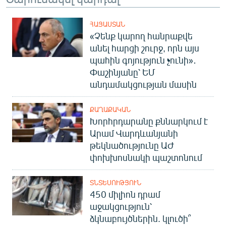
ՀԱՅԱՍՏԱՆ
«Չենք կարող հանրաքվե
անել հարցի շուրջ, որն այս
պահին գոյություն չունի»․
Փաշինյանը՝ ԵՄ
անդամակցության մասին
ՔԱՂԱՔԱԿԱՆ
Խորհրդարանը քննարկում է
Արամ Վարդևանյանի
թեկնածությունը ԱԺ
փոխխոսնակի պաշտոնում
ՏՆՏԵՍՈՒԹՅՈՒՆ
450 միլիոն դրամ
աջակցություն՝
ձկնաբույծներին. կլուծի՞