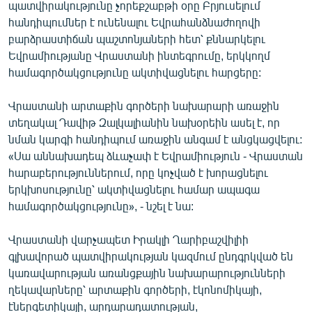
պատվիրակությունը չորեքշաբթի օրը Բրյուսելում
English
հանդիպումներ է ունենալու Եվրահանձնաժողովի
Русский
բարձրաստիճան պաշտոնյաների հետ՝ քննարկելու
Եվրամիությանը Վրաստանի ինտեգրումը, երկկողմ
համագործակցությունը ակտիվացնելու հարցերը:
ՀԵՏԵՎԵՔ ՄԵԶ
Վրաստանի արտաքին գործերի նախարարի առաջին
տեղակալ Դավիթ Զալկալիանին նախօրեին ասել է, որ
նման կարգի հանդիպում առաջին անգամ է անցկացվելու:
«Սա աննախադեպ ձևաչափ է Եվրամիություն - Վրաստան
«Ազատության» բոլոր կայքերը
հարաբերություններում, որը կոչված է խորացնելու
երկխոսությունը՝ ակտիվացնելու համար ապագա
համագործակցությունը», - նշել է նա:
Վրաստանի վարչապետ Իրակլի Ղարիբաշվիլիի
գլխավորած պատվիրակության կազմում ընդգրկված են
կառավարության առանցքային նախարարությունների
ղեկավարները՝ արտաքին գործերի, էկոնոմիկայի,
էներգետիկայի, արդարադատության,