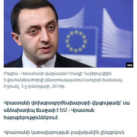
ՄԻՋԱԶԳԱՅԻՆ
ՄՇԱԿՈՒՅԹ
ՍՊՈՐՏ
ՄԵԿՆԱԲԱՆՈՒԹՅՈՒՆ
ՏՏ ԵՒ ԻՆՏԵՐՆԵՏ
ԿՈՐՈՆԱՎԻՐՈՒՍ
ԱՐԽԻՎ
Բելգիա - Վրաստանի վարչապետ Իրակլի Ղարիբաշվիլին
Եվրահանձնաժողովի կենտրոնակայանում ասուլիսի ժամանակ,
ՏԵՍԱՆՅՈՒԹԵՐ
Բրյուսել, 3-ը փետրվարի, 2014թ․
ԲԱՆԱՎԵՃ
Վրաստանի փոխարտգործնախարարի վկայությամբ՝ սա
ՁԳՏԵԼՈՎ ԼԱՎԱԳՈՒՅՆԻՆ
աննախադեպ ձևաչափ է ԵՄ - Վրաստան
ՓՈԴՔԱՍԹ
հարաբերություններում:
Հայերեն
Վրաստանի կառավարության բավականին ընդգրկուն