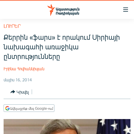
Մատչելիության
հղումներ
Անցնել
ԼՈՒՐԵՐ
հիմնական
ԱԶԱՏՈՒԹՅՈՒՆ TV
Քերրին «ֆարս» է որակում Սիրիայի
բովանդակությանը
ՀԱՅԱՍՏԱՆ
Անցնել
նախագահի առաջիկա
հիմնական
ՔԱՂԱՔԱԿԱՆ
ընտրությունները
մենյուին
ԸՆՏՐՈՒԹՅՈՒՆՆԵՐ 2026
Որոնում
Իրինա Հովհաննիսյան
ԻՐԱՎՈՒՆՔ
մայիս 16, 2014
ՀԱՍԱՐԱԿՈՒԹՅՈՒՆ
Կիսվել
ՏՆՏԵՍՈՒԹՅՈՒՆ
ՂԱՐԱԲԱՂ
Ավելացրեք մեզ Google-ում
ՊԱՏԵՐԱԶՄԻ 6 ՇԱԲԱԹՆԵՐԸ
ՏԱՐԱԾԱՇՐՋԱՆ