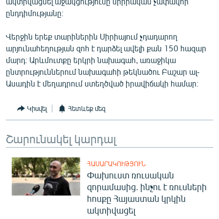
ակտիվացնել աջակցությունը սիրիական չափավոր
English
ընդդիմությանը։
Русский
Վերջին երեք տարիներին Սիրիայում չդադարող
արյունահեղության զոհ է դարձել ավելի քան 150 հազար
ՀԵՏԵՎԵՔ ՄԵԶ
մարդ։ Արևմուտքը երկրի նախագահ, առաջիկա
ընտրություններում նախագահի թեկնածու Բաշար ալ-
Ասադին է մեղադրում ստեղծված իրավիճակի համար։
Կիսվել
Հետևեք մեզ
«Ազատության» բոլոր կայքերը
Շարունակել կարդալ
ՀԱՍԱՐԱԿՈՒԹՅՈՒՆ
Փախուստ ռուսական
զորամասից. ինչու է ռուսների
հոսքը Հայաստան կրկին
ակտիվացել