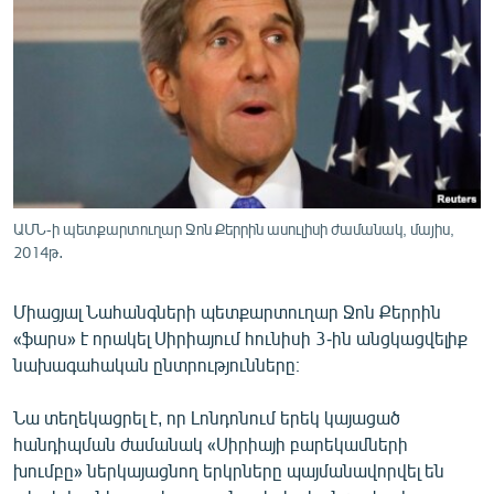
ՄԻՋԱԶԳԱՅԻՆ
ՄՇԱԿՈՒՅԹ
ՍՊՈՐՏ
ՄԵԿՆԱԲԱՆՈՒԹՅՈՒՆ
ՏՏ ԵՒ ԻՆՏԵՐՆԵՏ
ԿՈՐՈՆԱՎԻՐՈՒՍ
ԱՄՆ-ի պետքարտուղար Ջոն Քերրին ասուլիսի ժամանակ, մայիս,
2014թ․
ԱՐԽԻՎ
ՏԵՍԱՆՅՈՒԹԵՐ
Միացյալ Նահանգների պետքարտուղար Ջոն Քերրին
ԲԱՆԱՎԵՃ
«ֆարս» է որակել Սիրիայում հունիսի 3-ին անցկացվելիք
նախագահական ընտրությունները։
ՁԳՏԵԼՈՎ ԼԱՎԱԳՈՒՅՆԻՆ
ՓՈԴՔԱՍԹ
Նա տեղեկացրել է, որ Լոնդոնում երեկ կայացած
հանդիպման ժամանակ «Սիրիայի բարեկամների
խումբը» ներկայացնող երկրները պայմանավորվել են
Հայերեն