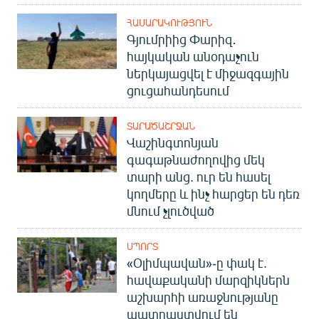
ՀԱՍԱՐԱԿՈՒԹՅՈՒՆ
Գյումրիից Փարիզ․
հայկական անօդաչուն
ներկայացվել է միջազգային
ցուցահանդեսում
ՏԱՐԱԾԱՇՐՋԱՆ
Վաշինգտոնյան
գագաթնաժողովից մեկ
տարի անց. ուր են հասել
կողմերը և ինչ հարցեր են դեռ
մնում չլուծված
ՍՊՈՐՏ
«Օլիմպավան»-ը փակ է.
հավաքականի մարզիկներն
աշխարհի առաջնությանը
պատրաստվում են