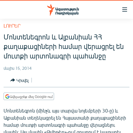
Մատչելիության
հղումներ
Անցնել
ԼՈՒՐԵՐ
հիմնական
ԱԶԱՏՈՒԹՅՈՒՆ TV
Մոնտենեգրոն և Ալբանիան ՀՀ
բովանդակությանը
ՀԱՅԱՍՏԱՆ
Անցնել
քաղաքացիների համար վերացրել են
հիմնական
ՔԱՂԱՔԱԿԱՆ
մուտքի արտոնագրի պահանջը
մենյուին
ԸՆՏՐՈՒԹՅՈՒՆՆԵՐ 2026
Որոնում
մայիս 15, 2014
ԻՐԱՎՈՒՆՔ
Կիսվել
ՀԱՍԱՐԱԿՈՒԹՅՈՒՆ
ՏՆՏԵՍՈՒԹՅՈՒՆ
Ավելացրեք մեզ Google-ում
ՂԱՐԱԲԱՂ
Մոնտենեգրոն (մինչև այս տարվա նոյեմբերի 30-ը) և
ՊԱՏԵՐԱԶՄԻ 6 ՇԱԲԱԹՆԵՐԸ
Ալբանիան տեղեկացրել են Հայաստանի քաղաքացիների
համար մուտքի արտոնագրի պահանջը վերացնելու
ՏԱՐԱԾԱՇՐՋԱՆ
մասին։ Այս մասին «Թվիթեր»-ում գրառում է կատարել