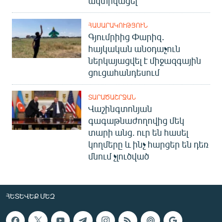
ակտիվացել
English
ՀԱՍԱՐԱԿՈՒԹՅՈՒՆ
Русский
Գյումրիից Փարիզ․
հայկական անօդաչուն
ՀԵՏԵՎԵՔ ՄԵԶ
ներկայացվել է միջազգային
ցուցահանդեսում
ՏԱՐԱԾԱՇՐՋԱՆ
Վաշինգտոնյան
գագաթնաժողովից մեկ
«Ազատության» բոլոր կայքերը
տարի անց. ուր են հասել
կողմերը և ինչ հարցեր են դեռ
մնում չլուծված
ՀԵՏԵՎԵՔ ՄԵԶ