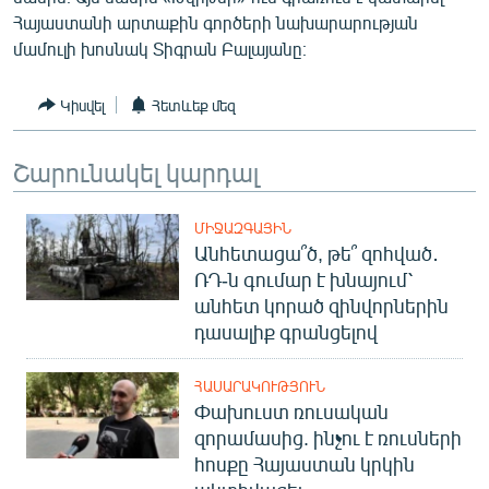
ՄԻՋԱԶԳԱՅԻՆ
Հայաստանի արտաքին գործերի նախարարության
մամուլի խոսնակ Տիգրան Բալայանը։
ՄՇԱԿՈՒՅԹ
ՍՊՈՐՏ
Կիսվել
Հետևեք մեզ
ՄԵԿՆԱԲԱՆՈՒԹՅՈՒՆ
Շարունակել կարդալ
ՏՏ ԵՒ ԻՆՏԵՐՆԵՏ
ԿՈՐՈՆԱՎԻՐՈՒՍ
ՄԻՋԱԶԳԱՅԻՆ
Անհետացա՞ծ, թե՞ զոհված․
ԱՐԽԻՎ
ՌԴ-ն գումար է խնայում՝
ՏԵՍԱՆՅՈՒԹԵՐ
անհետ կորած զինվորներին
դասալիք գրանցելով
ԲԱՆԱՎԵՃ
ՁԳՏԵԼՈՎ ԼԱՎԱԳՈՒՅՆԻՆ
ՀԱՍԱՐԱԿՈՒԹՅՈՒՆ
Փախուստ ռուսական
ՓՈԴՔԱՍԹ
զորամասից. ինչու է ռուսների
հոսքը Հայաստան կրկին
Հայերեն