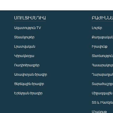
ՄՈՒԼՏԻՄԵԴԻԱ
ԲԱԺԻՆՆԵ
Ազատություն TV
Լուրեր
Տեսանյութեր
Քաղաքակա
Լրատվական
Իրավունք
Կիրակնօրյա
Տնտեսությու
Ռադիոծրագրեր
Հասարակութ
Առավոտյան ծրագիր
Ղարաբաղյան
Ցերեկային ծրագիր
Տարածաշրջ
Հայերեն
Երեկոյան ծրագիր
Միջազգային
English
ՏՏ և Ինտեր
Русский
Մշակույթ