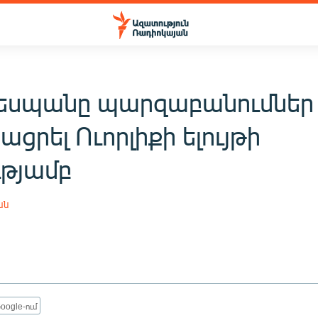
եսպանը պարզաբանումներ 
ացրել Ուորլիքի ելույթի
ւթյամբ
ան
oogle-ում