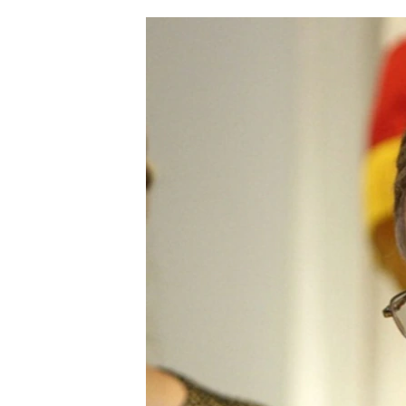
ՄԻՋԱԶԳԱՅԻՆ
ՄՇԱԿՈՒՅԹ
ՍՊՈՐՏ
ՄԵԿՆԱԲԱՆՈՒԹՅՈՒՆ
ՏՏ ԵՒ ԻՆՏԵՐՆԵՏ
ԿՈՐՈՆԱՎԻՐՈՒՍ
ԱՐԽԻՎ
ՏԵՍԱՆՅՈՒԹԵՐ
ԲԱՆԱՎԵՃ
ՁԳՏԵԼՈՎ ԼԱՎԱԳՈՒՅՆԻՆ
ՓՈԴՔԱՍԹ