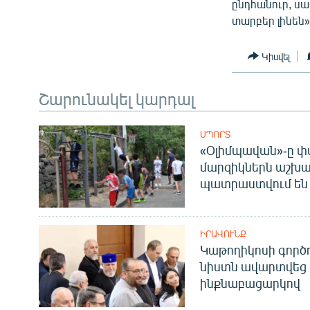
ընդհանուր, սա
տարբեր լինեն»
Կիսվել
Շարունակել կարդալ
ՍՊՈՐՏ
«Օլիմպավան»-ը փ
մարզիկներն աշխա
պատրաստվում են 
ԻՐԱՎՈՒՆՔ
Կաթողիկոսի գոր
նիստն ավարտվեց
ինքնաբացարկով