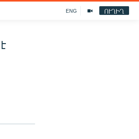
ՈՒՂԻՂ
ENG
է