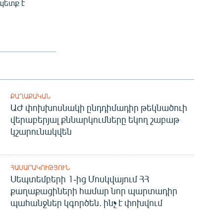
պետք է
ՔԱՂԱՔԱԿԱՆ
ԱԺ փոխխոսնակի ընդդիմադիր թեկնածուի
վերաբերյալ քննարկումները եկող շաբաթ
կշարունակվեն
ՀԱՍԱՐԱԿՈՒԹՅՈՒՆ
Սեպտեմբերի 1-ից Մոսկվայում ՀՀ
քաղաքացիների համար նոր պարտադիր
պահանջներ կգործեն. ինչ է փոխվում