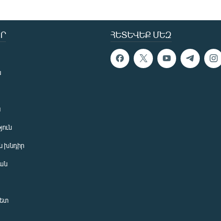
Ր
ՀԵՏԵՎԵՔ ՄԵԶ
ն
ն
յուն
 խնդիր
ան
նետ