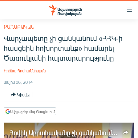
Մատչելիության
հղումներ
Անցնել
ՔԱՂԱՔԱԿԱՆ
հիմնական
ԱԶԱՏՈՒԹՅՈՒՆ TV
Վարչապետը չի ցանկանում «ՀՀԿ-ի
բովանդակությանը
ՀԱՅԱՍՏԱՆ
Անցնել
հասցեին հոխորտանք» համարել
հիմնական
ՔԱՂԱՔԱԿԱՆ
Ծառուկյանի հայտարարությունը
մենյուին
ԸՆՏՐՈՒԹՅՈՒՆՆԵՐ 2026
Որոնում
Իրինա Հովհաննիսյան
ԻՐԱՎՈՒՆՔ
մայիս 06, 2014
ՀԱՍԱՐԱԿՈՒԹՅՈՒՆ
Կիսվել
ՏՆՏԵՍՈՒԹՅՈՒՆ
ՂԱՐԱԲԱՂ
Ավելացրեք մեզ Google-ում
ՊԱՏԵՐԱԶՄԻ 6 ՇԱԲԱԹՆԵՐԸ
Հովիկ Աբրահամյանը չի ցանկանում «հոխորտանք» համարել Ծառուկյանի հայտարարությունը
ՏԱՐԱԾԱՇՐՋԱՆ