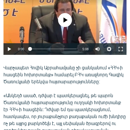
ՄԻՋԱԶԳԱՅԻՆ
ՄՇԱԿՈՒՅԹ
No media source currently available
ՍՊՈՐՏ
ՄԵԿՆԱԲԱՆՈՒԹՅՈՒՆ
ՏՏ ԵՒ ԻՆՏԵՐՆԵՏ
0:00
5:08
ԿՈՐՈՆԱՎԻՐՈՒՍ
Վարչապետ Հովիկ Աբրահամյանը չի ցանկանում «ՀՀԿ-ի
ԱՐԽԻՎ
հասցեին հոխորտանք» համարել ԲՀԿ առաջնորդ Գագիկ
ՏԵՍԱՆՅՈՒԹԵՐ
Ծառուկյանի երեկվա հայտարարությունները։
ԲԱՆԱՎԵՃ
«Անկեղծ ասած, դժվար է պատկերացնել, թե պարոն
ՁԳՏԵԼՈՎ ԼԱՎԱԳՈՒՅՆԻՆ
Ծառուկյանի հայտարարությունը ուղղակի հոխորտանք
էր ՀՀԿ-ի հասցեին: Դժվար եմ դա պատկերացնում,
ՓՈԴՔԱՍԹ
հատկապես, որ յուրաքանչյուր քաղաքական ուժի խնդիրը
ոչ թե այլոց քարկոծելն է, այլ սեփական ծրագրերով ու
Հայերեն