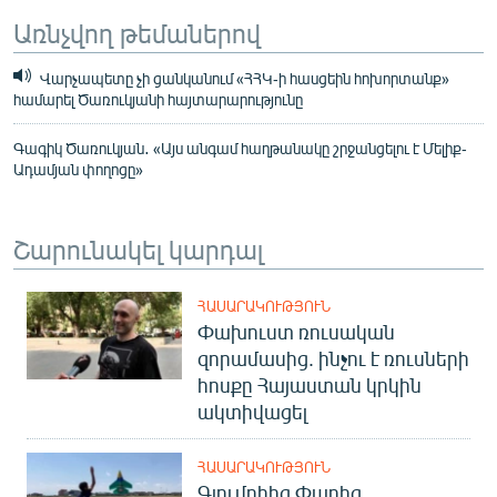
Առնչվող թեմաներով
Վարչապետը չի ցանկանում «ՀՀԿ-ի հասցեին հոխորտանք»
համարել Ծառուկյանի հայտարարությունը
Գագիկ Ծառուկյան․ «Այս անգամ հաղթանակը շրջանցելու է Մելիք-
Ադամյան փողոցը»
Շարունակել կարդալ
ՀԱՍԱՐԱԿՈՒԹՅՈՒՆ
Փախուստ ռուսական
զորամասից. ինչու է ռուսների
հոսքը Հայաստան կրկին
ակտիվացել
ՀԱՍԱՐԱԿՈՒԹՅՈՒՆ
Գյումրիից Փարիզ․