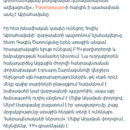
գործունեությամբ քաղաքական դերակատարման
English
ավելացումը»,-
Panorama.am
-ի հարցին ի պատասխան
ասել է Աբրահամյանը։
Русский
Իր հետ խնամիական կապեր ունեցող Հովիկ
ՀԵՏԵՎԵՔ ՄԵԶ
Աբրահամյանի՝ վարչապետի պաշտոնում նշանակվելուց
հետո Գագիկ Ծառուկյանը երեկ առաջին անգամ
հրապարակային ելույթ ունեցավ ԲՀԿ քաղխորհրդի և
խմբակցության համատեղ նիստում։ Նա ուղղակիորեն
հակադարձեց Ազգային Ժողովի հանրապետական
փոխնախագահ Էդուարդ Շարմազանովի վերջերս
«Ազատության» բոլոր կայքերը
հնչեցրած այն հայտարարություններին, թե «եթե որևէ
մեկը գալիք տարիների ըն­թաց­քում հավակնում է
նախագահի կամ վարչապետի պաշտոնին, ապա այդ
ճանա­պարհն ուղիղ անցնում է Մելիք Ադամյան փողոցով:
Սերժ Սարգսյանը բացառում է իր առաջադրումը, բայց
մրցակցությունը առաջին հերթին տեղի է ունենալու
Հանրապետականի ներսում»։ Մելիք Ադամյան փողոցում,
հիշեցնենք, ՀՀԿ գրասենյակն է։