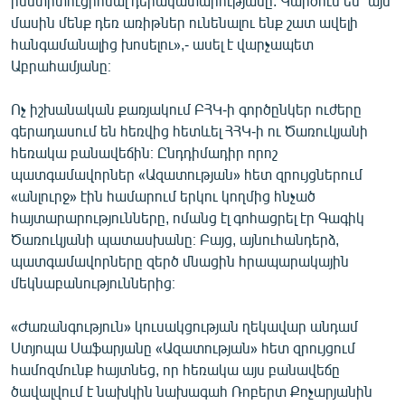
ինստիտուցիոնալ դերակատարությանը: Կարծում եմ՝ այս
մասին մենք դեռ առիթներ ունենալու ենք շատ ավելի
հանգամանալից խոսելու»,- ասել է վարչապետ
Աբրահամյանը։
Ոչ իշխանական քառյակում ԲՀԿ-ի գործընկեր ուժերը
գերադասում են հեռվից հետևել ՀՀԿ-ի ու Ծառուկյանի
հեռակա բանավեճին։ Ընդդիմադիր որոշ
պատգամավորներ «Ազատության» հետ զրույցներում
«անլուրջ» էին համարում երկու կողմից հնչած
հայտարարությունները, ոմանց էլ գոհացրել էր Գագիկ
Ծառուկյանի պատասխանը։ Բայց, այնուհանդերձ,
պատգամավորները զերծ մնացին հրապարակային
մեկնաբանություններից։
«Ժառանգություն» կուսակցության ղեկավար անդամ
Ստյոպա Սաֆարյանը «Ազատության» հետ զրույցում
համոզմունք հայտնեց, որ հեռակա այս բանավեճը
ծավալվում է նախկին նախագահ Ռոբերտ Քոչարյանին