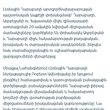
ՄԻՋԱԶԳԱՅԻՆ
Լեռնային Ղարաբաղի արտգործնախարարության
ՄՇԱԿՈՒՅԹ
պաշտոնական կայքէջի փոխանցմամբ՝ Ղարաբաղի,
Ադրբեջանի ու Հայաստանի միջև զինադադարի
ՍՊՈՐՏ
ստորագրման 20-ամյակին նվիրված միջոցառման
ՄԵԿՆԱԲԱՆՈՒԹՅՈՒՆ
մասնակիցները կարծիքներ են փոխանակել Ադրբեջանի
և Ղարաբաղի միջև հակամարտության քաղաքական,
ՏՏ ԵՒ ԻՆՏԵՐՆԵՏ
իրավական ու մարդասիրական ասպեկտների, ինչպես
ԿՈՐՈՆԱՎԻՐՈՒՍ
նաև տարածաշրջանային ու աշխարհաքաղաքական
զարգացումների վերաբերյալ:
ԱՐԽԻՎ
ՏԵՍԱՆՅՈՒԹԵՐ
Միացյալ Նահանգներում Լեռնային Ղարաբաղի
ներկայացուցիչ Ռոբերտ Ավետիսյանը իր ելույթում
ԲԱՆԱՎԵՃ
ընդգծել է համապարփակ և կառուցողական բանակցային
ՁԳՏԵԼՈՎ ԼԱՎԱԳՈՒՅՆԻՆ
գործընթացի, բանակցություններին Ղարաբաղի լիիրավ
մասնակցության վերականգնման և հակամարտող
ՓՈԴՔԱՍԹ
կողմերի միջև վստահության բարձրացման
միջոցառումների իրականացման կարևորությունը: Նա
Հայերեն
նաև ներկայացրել է զինադադարի ռեժիմի պահպանման