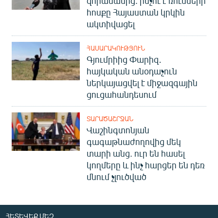
զորամասից. ինչու է ռուսների
հոսքը Հայաստան կրկին
ակտիվացել
ՀԱՍԱՐԱԿՈՒԹՅՈՒՆ
Գյումրիից Փարիզ․
հայկական անօդաչուն
ներկայացվել է միջազգային
ցուցահանդեսում
ՏԱՐԱԾԱՇՐՋԱՆ
Վաշինգտոնյան
գագաթնաժողովից մեկ
տարի անց. ուր են հասել
կողմերը և ինչ հարցեր են դեռ
մնում չլուծված
ՀԵՏԵՎԵՔ ՄԵԶ