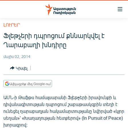
Մատչելիության
հղումներ
Անցնել
ԼՈՒՐԵՐ
հիմնական
ԱԶԱՏՈՒԹՅՈՒՆ TV
Ֆլեթչերի դպրոցում քննարկվել է
բովանդակությանը
ՀԱՅԱՍՏԱՆ
Անցնել
Ղարաբաղի խնդիրը
հիմնական
ՔԱՂԱՔԱԿԱՆ
մենյուին
մայիս 02, 2014
ԸՆՏՐՈՒԹՅՈՒՆՆԵՐ 2026
Որոնում
Կիսվել
ԻՐԱՎՈՒՆՔ
ՀԱՍԱՐԱԿՈՒԹՅՈՒՆ
Ավելացրեք մեզ Google-ում
ՏՆՏԵՍՈՒԹՅՈՒՆ
ԱՄՆ-ի Թաֆթս համալսարանի Ֆլեթչերի իրավունքի և
ՂԱՐԱԲԱՂ
դիվանագիտության դպրոցում շաբաթասկզբին տեղի է
ունեցել ղարաբաղյան հակամարտությանը նվիրված «կլոր
ՊԱՏԵՐԱԶՄԻ 6 ՇԱԲԱԹՆԵՐԸ
սեղան»՝ «Խաղաղության հետքերով» (In Pursuit of Peace)
ՏԱՐԱԾԱՇՐՋԱՆ
խորագրով: