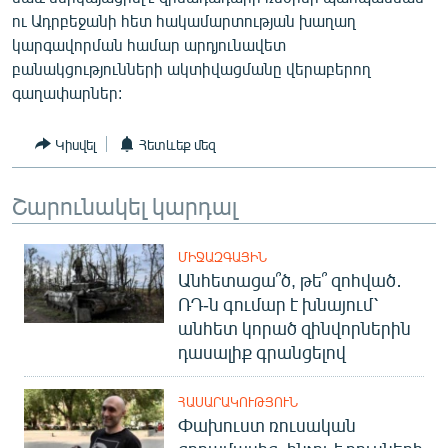
English
ու Ադրբեջանի հետ հակամարտության խաղաղ
կարգավորման համար արդյունավետ
Русский
բանակցությունների ակտիվացմանը վերաբերող
գաղափարներ:
ՀԵՏԵՎԵՔ ՄԵԶ
Կիսվել
Հետևեք մեզ
Շարունակել կարդալ
«Ազատության» բոլոր կայքերը
ՄԻՋԱԶԳԱՅԻՆ
Անհետացա՞ծ, թե՞ զոհված․
ՌԴ-ն գումար է խնայում՝
անհետ կորած զինվորներին
դասալիք գրանցելով
ՀԱՍԱՐԱԿՈՒԹՅՈՒՆ
Փախուստ ռուսական