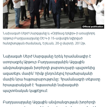
ՄԻՋԱԶԳԱՅԻՆ
ՄՇԱԿՈՒՅԹ
ՍՊՈՐՏ
ՄԵԿՆԱԲԱՆՈՒԹՅՈՒՆ
Նախագահ Սերժ Սարգսյանը և «Օրինաց երկիր»-ի առաջնորդ
Արթուր Բաղդասարյանը ՕԵԿ-ի 15-ամյակին նվիրված
ՏՏ ԵՒ ԻՆՏԵՐՆԵՏ
հանդիսության ժամանակ, Երևան, 20-ը մարտի, 2012թ․
ԿՈՐՈՆԱՎԻՐՈՒՍ
ԱՐԽԻՎ
Նախագահ Սերժ Սարգսյանը երեկ հրամանագիր է
ստորագրել Արթուր Բաղդասարյանին Ազգային
ՏԵՍԱՆՅՈՒԹԵՐ
անվտանգության խորհրդի քարտուղարի պաշտոնից
ԲԱՆԱՎԵՃ
ազատելու մասին՝ հիմք ընդունելով հրաժարականի
մասին նրա հայտարարությունը: Հրամանագրի տեքստը
ՁԳՏԵԼՈՎ ԼԱՎԱԳՈՒՅՆԻՆ
հրապարակված է Հայաստանի նախագահի
ՓՈԴՔԱՍԹ
պաշտոնական կայքէջում:
Բաղդասարյանը Ազգային անվտանգության խորհրդի
Հայերեն