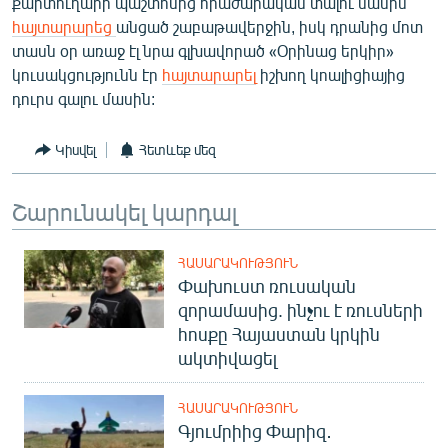
քարտուղարի պաշտոնից հրաժարական տալու մասին
English
հայտարարեց
անցած շաբաթավերջին, իսկ դրանից մոտ
տասն օր առաջ էլ նրա գլխավորած «Օրինաց երկիր»
Русский
կուսակցությունն էր
հայտարարել
իշխող կոալիցիայից
դուրս գալու մասին:
ՀԵՏԵՎԵՔ ՄԵԶ
Կիսվել
Հետևեք մեզ
Շարունակել կարդալ
«Ազատության» բոլոր կայքերը
ՀԱՍԱՐԱԿՈՒԹՅՈՒՆ
Փախուստ ռուսական
զորամասից. ինչու է ռուսների
հոսքը Հայաստան կրկին
ակտիվացել
ՀԱՍԱՐԱԿՈՒԹՅՈՒՆ
Գյումրիից Փարիզ․