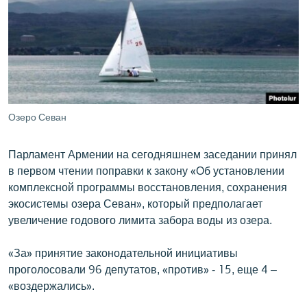
ՄԻՋԱԶԳԱՅԻՆ
ՄՇԱԿՈՒՅԹ
ՍՊՈՐՏ
ՄԵԿՆԱԲԱՆՈՒԹՅՈՒՆ
ՏՏ ԵՒ ԻՆՏԵՐՆԵՏ
Озеро Севан
ԿՈՐՈՆԱՎԻՐՈՒՍ
Парламент Армении на сегодняшнем заседании принял
ԱՐԽԻՎ
в первом чтении поправки к закону «Об установлении
ՏԵՍԱՆՅՈՒԹԵՐ
комплексной программы восстановления, сохранения
экосистемы озера Севан», который предполагает
ԲԱՆԱՎԵՃ
увеличение годового лимита забора воды из озера.
ՁԳՏԵԼՈՎ ԼԱՎԱԳՈՒՅՆԻՆ
«За» принятие законодательной инициативы
ՓՈԴՔԱՍԹ
проголосовали 96 депутатов, «против» - 15, еще 4 –
«воздержались».
Հայերեն