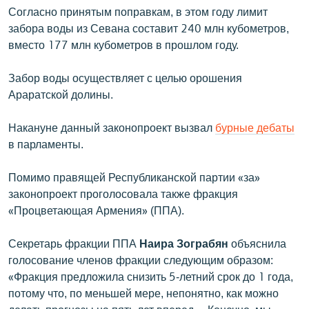
Согласно принятым поправкам, в этом году лимит
English
забора воды из Севана составит 240 млн кубометров,
Русский
вместо 177 млн кубометров в прошлом году.
ՀԵՏԵՎԵՔ ՄԵԶ
Забор воды осуществляет с целью орошения
Араратской долины.
Накануне данный законопроект вызвал
бурные дебаты
в парламенты.
«Ազատության» բոլոր կայքերը
Помимо правящей Республиканской партии «за»
законопроект проголосовала также фракция
«Процветающая Армения» (ППА).
Секретарь фракции ППА
Наира Зограбян
объяснила
голосование членов фракции следующим образом:
«Фракция предложила снизить 5-летний срок до 1 года,
потому что, по меньшей мере, непонятно, как можно