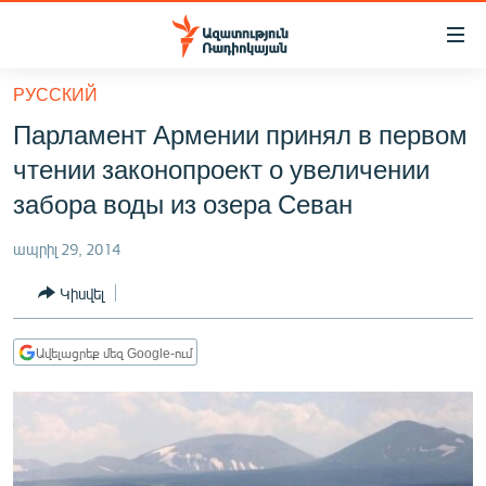
Մատչելիության
հղումներ
Անցնել
РУССКИЙ
հիմնական
ԱԶԱՏՈՒԹՅՈՒՆ TV
Парламент Армении принял в первом
բովանդակությանը
ՀԱՅԱՍՏԱՆ
Անցնել
чтении законопроект о увеличении
հիմնական
ՔԱՂԱՔԱԿԱՆ
забора воды из озера Севан
մենյուին
ԸՆՏՐՈՒԹՅՈՒՆՆԵՐ 2026
Որոնում
ապրիլ 29, 2014
ԻՐԱՎՈՒՆՔ
Կիսվել
ՀԱՍԱՐԱԿՈՒԹՅՈՒՆ
ՏՆՏԵՍՈՒԹՅՈՒՆ
Ավելացրեք մեզ Google-ում
ՂԱՐԱԲԱՂ
ՊԱՏԵՐԱԶՄԻ 6 ՇԱԲԱԹՆԵՐԸ
ՏԱՐԱԾԱՇՐՋԱՆ