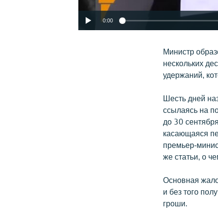
0:00
Министр образ
нескольких де
удержаний, ко
Шесть дней наз
ссылаясь на п
до 30 сентября
касающаяся пе
премьер-мини
же статьи, о ч
Основная жало
и без того пол
гроши.