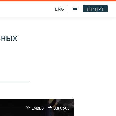
ՈՒՂԻՂ
ENG
ьных
EMBED
ՏԱՐԱԾԵԼ