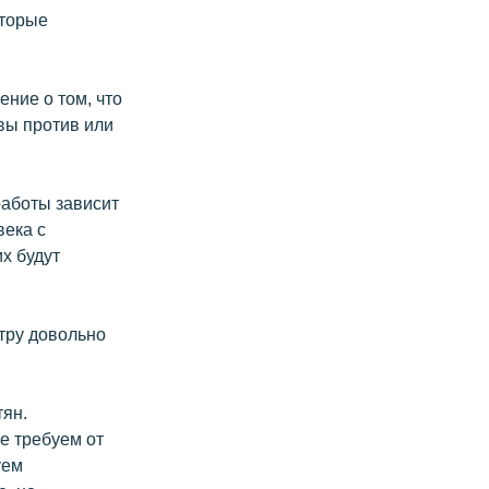
оторые
ение о том, что
вы против или
работы зависит
века с
их будут
тру довольно
тян.
не требуем от
уем