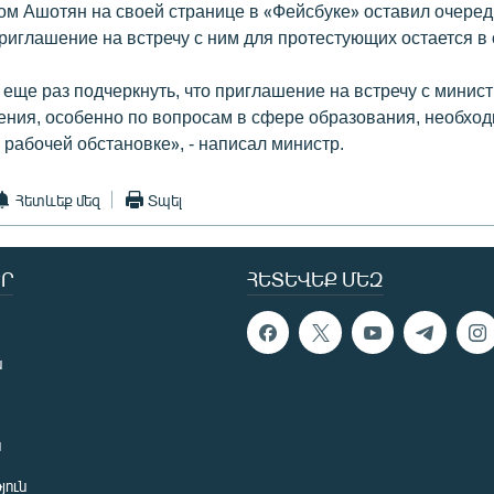
ом Ашотян на своей странице в «Фейсбуке» оставил очеред
риглашение на встречу с ним для протестующих остается в 
еще раз подчеркнуть, что приглашение на встречу с минист
дения, особенно по вопросам в сфере образования, необхо
 рабочей обстановке», - написал министр.
Հետևեք մեզ
Տպել
Ր
ՀԵՏԵՎԵՔ ՄԵԶ
ն
ն
յուն