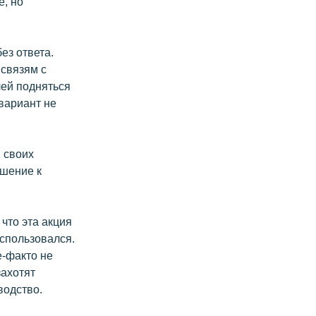
е, но
ез ответа.
 связям с
лей подняться
 вариант не
 своих
ошение к
что эта акция
оспользовался.
е-факто не
захотят
водство.