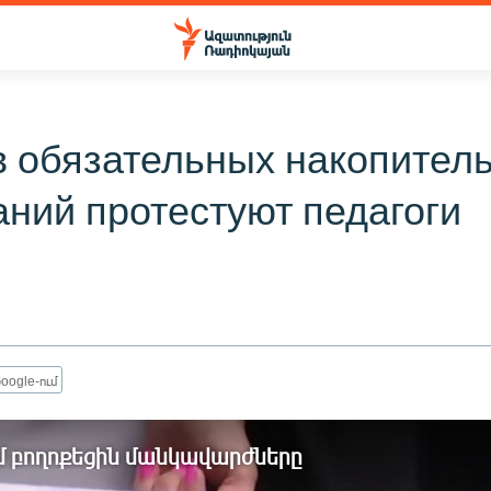
в обязательных накопител
ний протестуют педагоги
oogle-ում
 բողոքեցին մանկավարժները