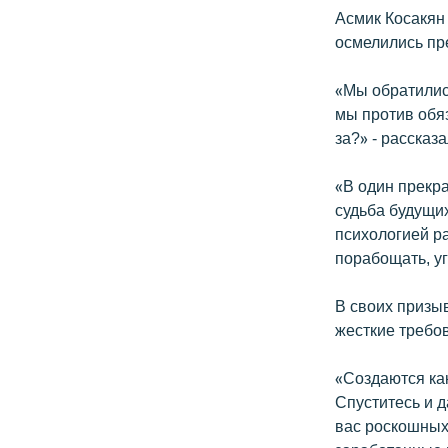
Асмик Косакян
осмелились пр
«Мы обратились
мы против обяз
за?» - рассказ
«В один прекра
судьба будущих
психологией ра
порабощать, уг
В своих призы
жесткие требо
«Создаются как
Спуститесь и д
вас роскошных