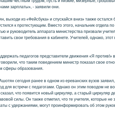
нашим честным трудом, пусть и низкие, мизерные, грошовы
ами зарплаты», - заявили они.
, выходи из «Фейсбука» и спускайся вниз» также остался б
стился к протестующим. Вместо этого, начальник отдела по
ью и руководитель аппарата министерства призвали учите
тавить свои требования в кабинете. Учителей, однако, этот
держать педагогов представители движения «Я против!» в
говорили, что таким поведением министр показал свое отн
м сферы образования.
Ашотян сегодня ранее в одном из ереванских вузов заявил, 
д для встречи с педагогами. Однако он этим поводом не в
сказал, что появится новый циркуляр, а старый циркуляр д
авовой силы. Он также отметил, что те учителя, которые не 
латы с удержаниями, могут проинформировать об этом руко