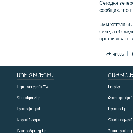
Сегодня вечер
сообщив, что п
«Мы хотели бы 
силе, а обсуж
организовать в
Կիսվել
ՄՈՒԼՏԻՄԵԴԻԱ
ԲԱԺԻՆՆԵ
Ազատություն TV
Լուրեր
Տեսանյութեր
Քաղաքակա
Լրատվական
Իրավունք
Կիրակնօրյա
Տնտեսությու
Ռադիոծրագրեր
Հասարակութ