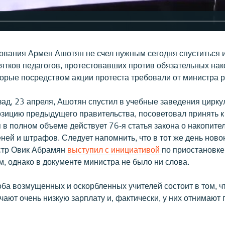
ования Армен Ашотян не счел нужным сегодня спуститься 
сятков педагогов, протестовавших против обязательных на
торые посредством акции протеста требовали от министра 
ад, 23 апреля, Ашотян спустил в учебные заведения циркул
озицию предыдущего правительства, посоветовал принять к
 в полном объеме действует 76-я статья закона о накопите
ней и штрафов. Следует напомнить, что в тот же день нов
стр Овик Абрамян
выступил с инициативой
по приостановке
ем, однако в документе министра не было ни слова.
ба возмущенных и оскорбленных учителей состоит в том, ч
учают очень низкую зарплату и, фактически, у них отнимают