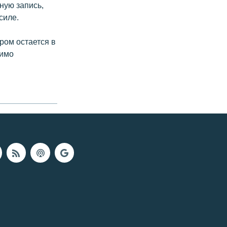
ную запись,
силе.
ром остается в
димо