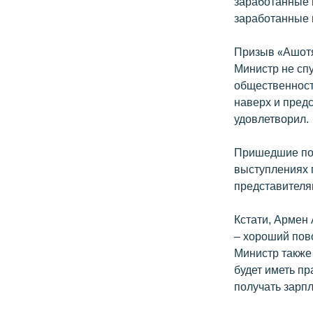
заработанные 
заработанные н
Призыв «Ашотян
Министр не спу
общественност
наверх и предс
удовлетворил.
Пришедшие под
выступлениях 
представителя
Кстати, Армен 
– хороший пово
Министр также 
будет иметь пр
получать зарп