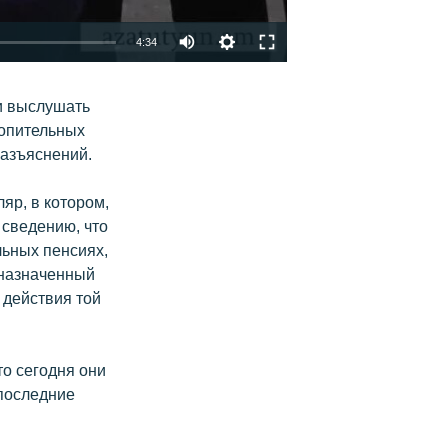
4:34
EMBED
ՏԱՐԱԾԵԼ
и выслушать
копительных
разъяснений.
яр, в котором,
 сведению, что
льных пенсиях,
оназначенный
 действия той
то сегодня они
 последние