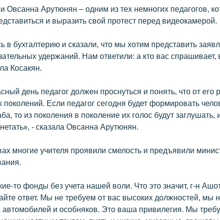
 и Овсанна Арутюнян – одним из тех немногих педагогов, к
едставиться и выразить свой протест перед видеокамерой.
 в бухгалтерию и сказали, что мы хотим представить заявл
ательных удержаний. Нам ответили: а кто вас спрашивает, 
ала Косакян.
сный день педагог должен проснуться и понять, что от его 
 поколений. Если педагог сегодня будет формировать чело
ба, то из поколения в поколение их голос будут заглушать, 
нетать», - сказала Овсанна Арутюнян.
вах многие учителя проявили смелость и предъявили минис
вания.
ие-то фонды без учета нашей воли. Что это значит, г-н Ашо
айте ответ. Мы не требуем от вас высоких должностей, мы 
 автомобилей и особняков. Это ваша привилегия. Мы треб