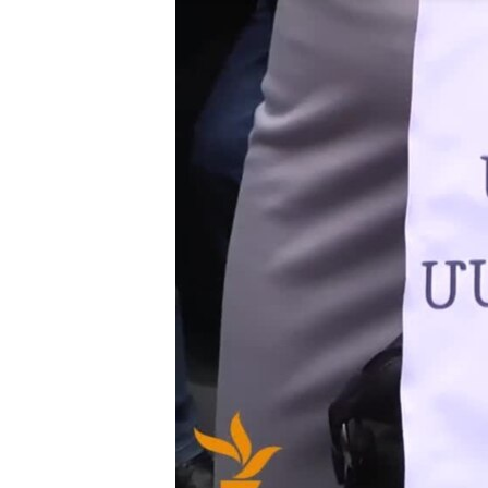
ՄԻՋԱԶԳԱՅԻՆ
ՄՇԱԿՈՒՅԹ
ՍՊՈՐՏ
ՄԵԿՆԱԲԱՆՈՒԹՅՈՒՆ
ՏՏ ԵՒ ԻՆՏԵՐՆԵՏ
ԿՈՐՈՆԱՎԻՐՈՒՍ
ԱՐԽԻՎ
ՏԵՍԱՆՅՈՒԹԵՐ
ԲԱՆԱՎԵՃ
ՁԳՏԵԼՈՎ ԼԱՎԱԳՈՒՅՆԻՆ
ՓՈԴՔԱՍԹ