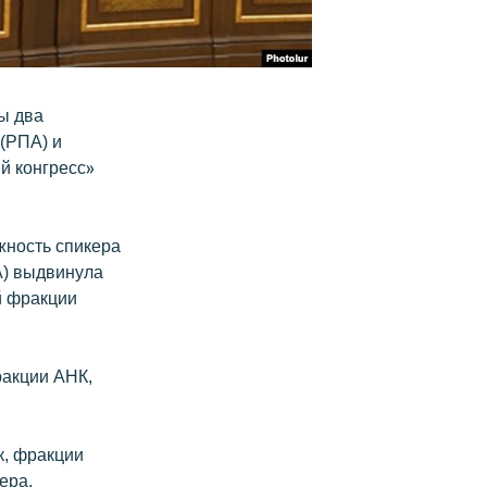
ы два
 (РПА) и
й конгресс»
жность спикера
А) выдвинула
й фракции
ракции АНК,
к, фракции
ера.