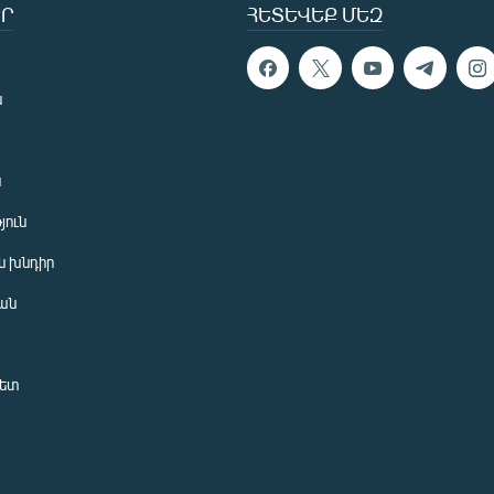
Ր
ՀԵՏԵՎԵՔ ՄԵԶ
ն
ն
յուն
 խնդիր
ան
նետ