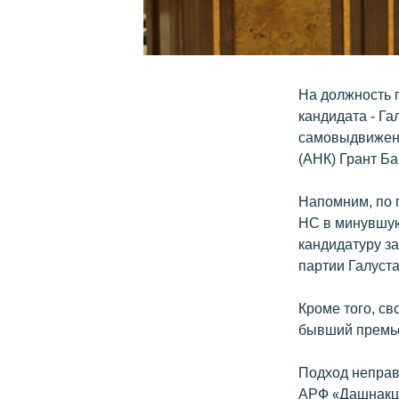
На должность 
кандидата - Г
самовыдвижене
(АНК) Грант Ба
Напомним, по 
НС в минувшую
кандидатуру з
партии Галуст
Кроме того, с
бывший премье
Подход неправ
АРФ «Дашнакцу