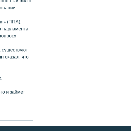
копян заявил о
овании.
я» (ППА).
а парламента
вопрос».
А существуют
ян
сказал, что
.
го и займет