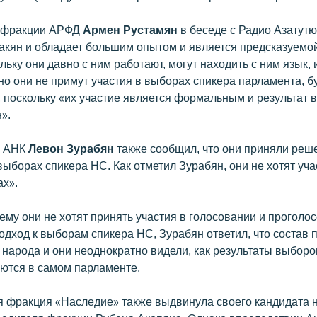
а фракции АРФД
Армен Рустамян
в беседе с Радио Азатутю
аакян и обладает большим опытом и является предсказуемо
льку они давно с ним работают, могут находить с ним язык, 
о они не примут участия в выборах спикера парламента, бу
, поскольку «их участие является формальным и результат 
».
и АНК
Левон Зурабян
также сообщил, что они приняли реш
выборах спикера НС. Как отметил Зурабян, они не хотят уча
х».
ему они не хотят принять участия в голосовании и проголос
одход к выборам спикера НС, Зурабян ответил, что состав 
 народа и они неоднократно видели, как результаты выборо
тся в самом парламенте.
 фракция «Наследие» также выдвинула своего кандидата 