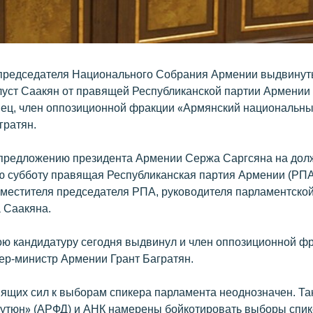
председателя Национального Собрания Армении выдвинут
алуст Саакян от правящей Республиканской партии Армении
ц, член оппозиционной фракции «Армянский национальны
гратян.
предложению президента Армении Сержа Саргсяна на дол
 субботу правящая Республиканская партия Армении (РП
аместителя председателя РПА, руководителя парламентско
а Саакяна.
вою кандидатуру сегодня выдвинул и член оппозиционной ф
р-министр Армении Грант Багратян.
ящих сил к выборам спикера парламента неоднозначен. Та
тюн» (АРФД) и АНК намерены бойкотировать выборы спик