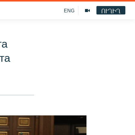
ՈՒՂԻՂ
ENG
та
та