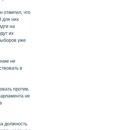
н отметил, что
й для них
идти на
дут их
выборов уже
ение не
ствовать в
овать против,
парламента не
в
на должность