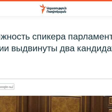
лжность спикера парламен
ии выдвинуты два кандида
oogle-ում