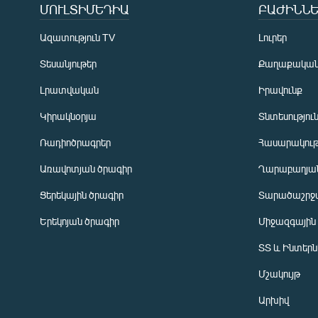
ՄՈՒԼՏԻՄԵԴԻԱ
ԲԱԺԻՆՆԵ
Ազատություն TV
Լուրեր
Տեսանյութեր
Քաղաքակա
Լրատվական
Իրավունք
Կիրակնօրյա
Տնտեսությու
Ռադիոծրագրեր
Հասարակութ
Առավոտյան ծրագիր
Ղարաբաղյան
Ցերեկային ծրագիր
Տարածաշրջ
Հայերեն
Երեկոյան ծրագիր
Միջազգային
English
ՏՏ և Ինտեր
Русский
Մշակույթ
ՀԵՏԵՎԵՔ ՄԵԶ
Արխիվ