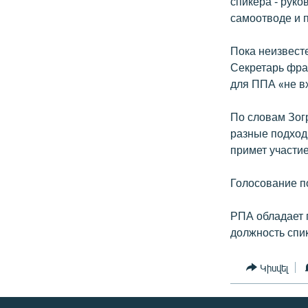
спикера - рук
самоотводе и 
Пока неизвест
Секретарь фра
для ППА «не вх
По словам Зог
разные подход
примет участие
Голосование п
РПА обладает 
должность спи
Կիսվել