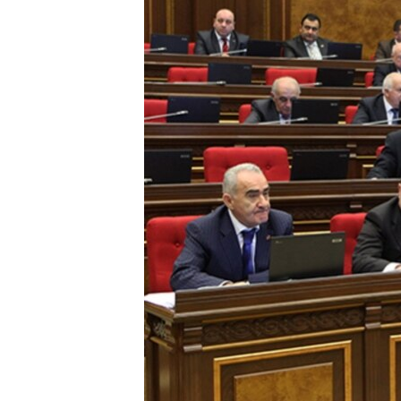
ՄԻՋԱԶԳԱՅԻՆ
ՄՇԱԿՈՒՅԹ
ՍՊՈՐՏ
ՄԵԿՆԱԲԱՆՈՒԹՅՈՒՆ
ՏՏ ԵՒ ԻՆՏԵՐՆԵՏ
ԿՈՐՈՆԱՎԻՐՈՒՍ
ԱՐԽԻՎ
ՏԵՍԱՆՅՈՒԹԵՐ
ԲԱՆԱՎԵՃ
ՁԳՏԵԼՈՎ ԼԱՎԱԳՈՒՅՆԻՆ
ՓՈԴՔԱՍԹ