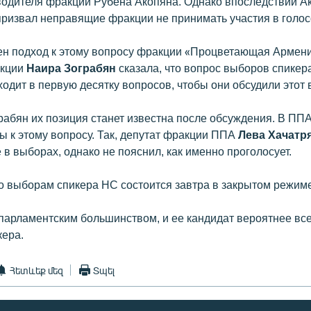
оводителя фракции Рубена Акопяна. Однако впоследствии А
призвал неправящие фракции не принимать участия в голос
ен подход к этому вопросу фракции «Процветающая Армени
кции
Наира Зограбян
сказала, что вопрос выборов спикер
одит в первую десятку вопросов, чтобы они обсудили этот 
рабян их позиция станет известна после обсуждения. В ПП
ы к этому вопросу. Так, депутат фракции ППА
Лева Хачатр
 в выборах, однако не пояснил, как именно проголосует.
о выборам спикера НС состоится завтра в закрытом режиме
парламентским большинством, и ее кандидат вероятнее все
кера.
Հետևեք մեզ
Տպել