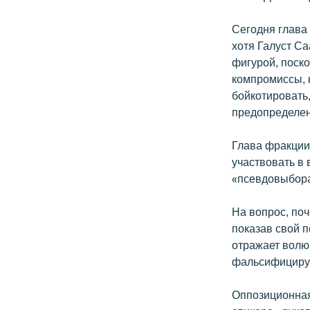
Сегодня глав
хотя Галуст С
фигурой, поско
компромиссы, н
бойкотировать
предопределен
Глава фракци
участвовать в 
«псевдовыбора
На вопрос, поч
показав свой п
отражает волю
фальсифицирую
Оппозиционная