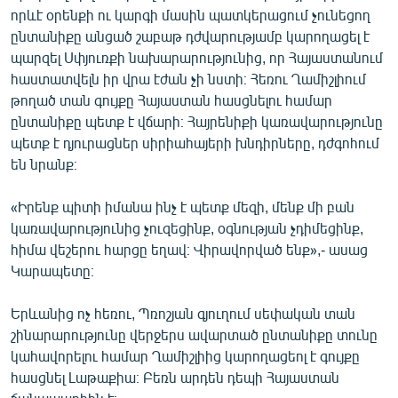
որևէ օրենքի ու կարգի մասին պատկերացում չունեցող
English
ընտանիքը անցած շաբաթ դժվարությամբ կարողացել է
Русский
պարզել Սփյուռքի նախարարությունից, որ Հայաստանում
հաստատվելն իր վրա էժան չի նստի։ Հեռու Ղամիշլիում
ՀԵՏԵՎԵՔ ՄԵԶ
թողած տան գույքը Հայաստան հասցնելու համար
ընտանիքը պետք է վճարի։ Հայրենիքի կառավարությունը
պետք է դյուրացներ սիրիահայերի խնդիրները, դժգոհում
են նրանք։
«Իրենք պիտի իմանա ինչ է պետք մեզի, մենք մի բան
«Ազատության» բոլոր կայքերը
կառավարությունից չուզեցինք, օգնության չդիմեցինք,
հիմա վեշերու հարցը եղավ։ Վիրավորված ենք»,- ասաց
Կարապետը։
Երևանից ոչ հեռու, Պռոշյան գյուղում սեփական տան
շինարարությունը վերջերս ավարտած ընտանիքը տունը
կահավորելու համար Ղամիշլիից կարողացեոլ է գույքը
հասցնել Լաթաքիա։ Բեռն արդեն դեպի Հայաստան