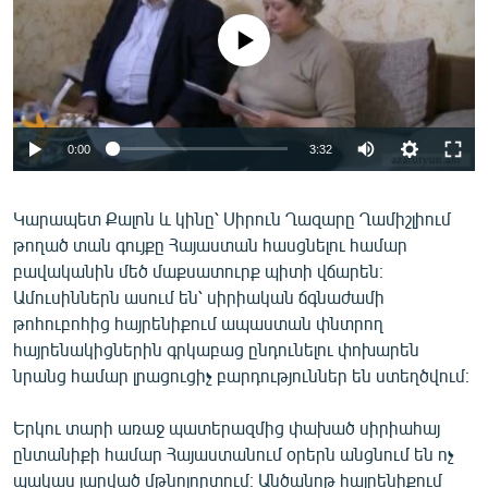
ՄԻՋԱԶԳԱՅԻՆ
No media source currently available
ՄՇԱԿՈՒՅԹ
ՍՊՈՐՏ
ՄԵԿՆԱԲԱՆՈՒԹՅՈՒՆ
0:00
3:32
ՏՏ ԵՒ ԻՆՏԵՐՆԵՏ
ԿՈՐՈՆԱՎԻՐՈՒՍ
Կարապետ Քալոն և կինը՝ Սիրուն Ղազարը Ղամիշլիում
թողած տան գույքը Հայաստան հասցնելու համար
ԱՐԽԻՎ
բավականին մեծ մաքսատուրք պիտի վճարեն։
ՏԵՍԱՆՅՈՒԹԵՐ
Ամուսիններն ասում են՝ սիրիական ճգնաժամի
թոհուբոհից հայրենիքում ապաստան փնտրող
ԲԱՆԱՎԵՃ
հայրենակիցներին գրկաբաց ընդունելու փոխարեն
ՁԳՏԵԼՈՎ ԼԱՎԱԳՈՒՅՆԻՆ
նրանց համար լրացուցիչ բարդություններ են ստեղծվում։
ՓՈԴՔԱՍԹ
Երկու տարի առաջ պատերազմից փախած սիրիահայ
ընտանիքի համար Հայաստանում օրերն անցնում են ոչ
Հայերեն
պակաս լարված մթնոլորտում։ Անծանոթ հայրենիքում