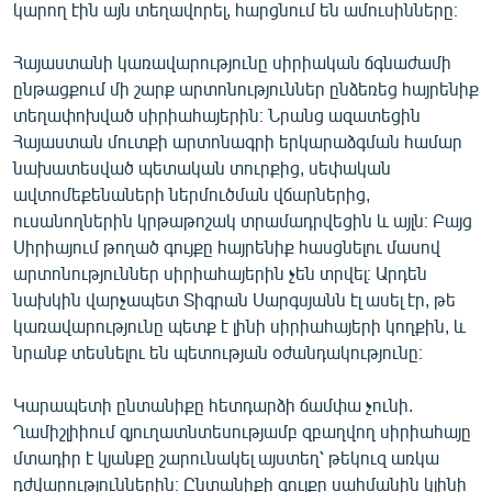
կարող էին այն տեղավորել, հարցնում են ամուսինները։
Հայաստանի կառավարությունը սիրիական ճգնաժամի
ընթացքում մի շարք արտոնություններ ընձեռեց հայրենիք
տեղափոխված սիրիահայերին։ Նրանց ազատեցին
Հայաստան մուտքի արտոնագրի երկարաձգման համար
նախատեսված պետական տուրքից, սեփական
ավտոմեքենաների ներմուծման վճարներից,
ուսանողներին կրթաթոշակ տրամադրվեցին և այլն։ Բայց
Սիրիայում թողած գույքը հայրենիք հասցնելու մասով
արտոնություններ սիրիահայերին չեն տրվել։ Արդեն
նախկին վարչապետ Տիգրան Սարգսյանն էլ ասել էր, թե
կառավարությունը պետք է լինի սիրիահայերի կողքին, և
նրանք տեսնելու են պետության օժանդակությունը։
Կարապետի ընտանիքը հետդարձի ճամփա չունի.
Ղամիշլիիում գյուղատնտեսությամբ զբաղվող սիրիահայը
մտադիր է կյանքը շարունակել այստեղ՝ թեկուզ առկա
դժվարություններին։ Ընտանիքի գույքը սահմանին կլինի