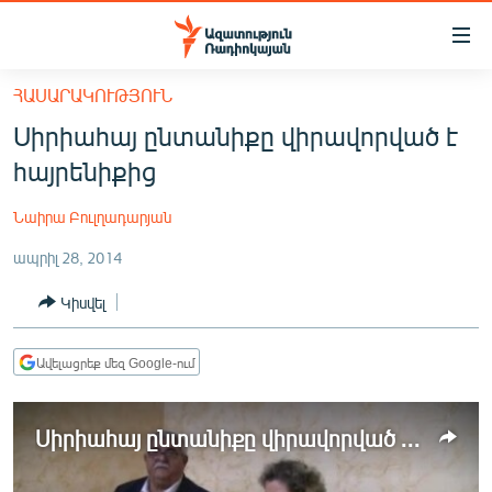
Մատչելիության
հղումներ
Անցնել
ՀԱՍԱՐԱԿՈՒԹՅՈՒՆ
հիմնական
ԱԶԱՏՈՒԹՅՈՒՆ TV
Սիրիահայ ընտանիքը վիրավորված է
բովանդակությանը
ՀԱՅԱՍՏԱՆ
Անցնել
հայրենիքից
հիմնական
ՔԱՂԱՔԱԿԱՆ
մենյուին
Նաիրա Բուլղադարյան
ԸՆՏՐՈՒԹՅՈՒՆՆԵՐ 2026
Որոնում
ապրիլ 28, 2014
ԻՐԱՎՈՒՆՔ
Կիսվել
ՀԱՍԱՐԱԿՈՒԹՅՈՒՆ
ՏՆՏԵՍՈՒԹՅՈՒՆ
Ավելացրեք մեզ Google-ում
ՂԱՐԱԲԱՂ
ՊԱՏԵՐԱԶՄԻ 6 ՇԱԲԱԹՆԵՐԸ
Սիրիահայ ընտանիքը վիրավորված է հայրենիքից
ՏԱՐԱԾԱՇՐՋԱՆ