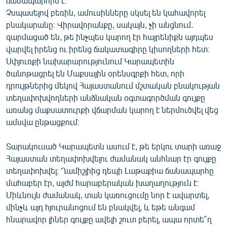
ճանապարհին է։
Չսպասելով բեռին, ամուսինները սկսել են կահավորել
բնակարանը։ Վիրավորանքը, սակայն, չի անցնում.
զարմացած են, թե ինչպես կարող էր հայրենիքն այդպես
վարվել իրենց ու իրենց ճակատագիրը կիսողների հետ։
Սփյուռքի նախարարությունում Կարապետին
ծանոթացրել են Մաքսային օրենսգրքի հետ, որի
դրույթներից մեկով Հայաստանում մշտական բնակության
տեղափոխվողների անձնական օգտագործման գույքը
առանց մաքսատուրքի վճարման կարող է ներմուծվել վեց
ամսվա ընթացքում։
Տարակուսած Կարապետն ասում է, թե երկու տարի առաջ
Հայաստան տեղափոխվելու ժամանակ անհնար էր գույքը
տեղափոխվել։ Ղամիշլիից դեպի Լաթաքիա ճանապարհը
մահաբեր էր, այժմ հարաբերական խաղաղություն է։
Միևնույն ժամանակ, տան կառուցումը նոր է ավարտել,
մինչև այդ հյուրանոցում են բնակվել, և եթե անգամ
հնարավոր լիներ գույքը ավելի շուտ բերել, ապա որտե՞ղ