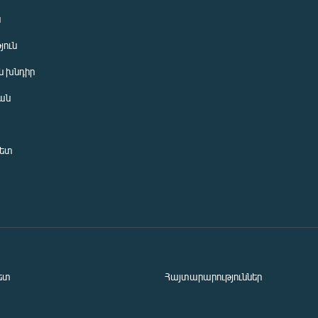
ն
յուն
 խնդիր
ան
նետ
ետ
Հայտարարություններ