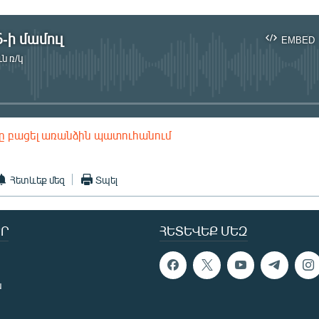
-ի մամուլ
EMBED
ն ռ/կ
No media source currently available
ը բացել առանձին պատուհանում
EMBED
Հետևեք մեզ
Տպել
Ր
ՀԵՏԵՎԵՔ ՄԵԶ
ն