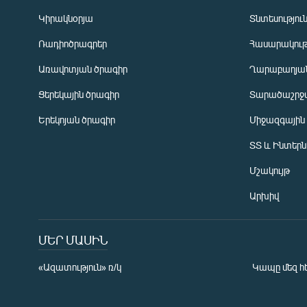
Կիրակնօրյա
Տնտեսությու
Ռադիոծրագրեր
Հասարակութ
Առավոտյան ծրագիր
Ղարաբաղյան
Ցերեկային ծրագիր
Տարածաշրջ
Հայերեն
Երեկոյան ծրագիր
Միջազգային
English
ՏՏ և Ինտեր
Русский
Մշակույթ
ՀԵՏԵՎԵՔ ՄԵԶ
Արխիվ
ՄԵՐ ՄԱՍԻՆ
«Ազատություն» ռ/կ
Կապը մեզ հ
«Ազատության» բոլոր կայքերը