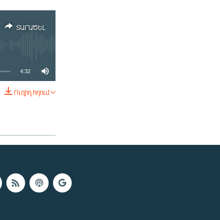
ՏԱՐԱԾԵԼ
4:32
Ուղիղ հղում
ՏԱՐԱԾԵԼ