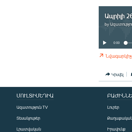
ՄԻՋԱԶԳԱՅԻՆ
ՄՇԱԿՈՒՅԹ
Ապրիլի 26
ՍՊՈՐՏ
by
Ազատությու
ՄԵԿՆԱԲԱՆՈՒԹՅՈՒՆ
ՏՏ ԵՒ ԻՆՏԵՐՆԵՏ
0:00
ԿՈՐՈՆԱՎԻՐՈՒՍ
Նվագարկիչ
ԱՐԽԻՎ
Կիսվել
ՏԵՍԱՆՅՈՒԹԵՐ
ԲԱՆԱՎԵՃ
ՄՈՒԼՏԻՄԵԴԻԱ
ԲԱԺԻՆՆԵ
ՁԳՏԵԼՈՎ ԼԱՎԱԳՈՒՅՆԻՆ
ՓՈԴՔԱՍԹ
Ազատություն TV
Լուրեր
Տեսանյութեր
Քաղաքակա
Լրատվական
Իրավունք