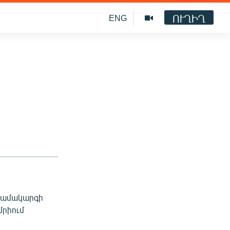
ՈՒՂԻՂ
ENG
 համակարգի
մրիում