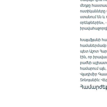
մեղքը հաստատվ
ոստիկանները 
ստանում են և 
օրենքներին», 
իրավահաջորդի 
Խալաֆյանի հա
համաներմամբ
պետ Աշոտ Հար
էին, որ իրավ
բաժնի աշխատ
համարում այն
Վլադիմիր Գաս
Տոնոյանին: Վե
Համարժե