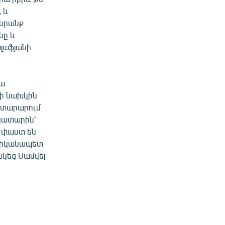
 և
 նրանք
նը և
ալաֆյանի
պա
ի նախկին
յտարարում
ակատարին՝
 փաստ են
ստիկանապետ
կեց Սամվել