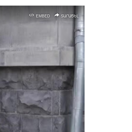
EMBED
ՏԱՐԱԾԵԼ