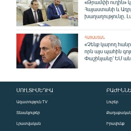
«Թրամփի ուղին» կ
Հայաստանի և Ադր
խաղաղությունը. Լ
ՀԱՅԱՍՏԱՆ
«Չենք կարող հանր
որն այս պահին գոյո
Փաշինյանը՝ ԵՄ ա
ՄՈՒԼՏԻՄԵԴԻԱ
ԲԱԺԻՆՆԵ
Ազատություն TV
Լուրեր
Տեսանյութեր
Քաղաքակա
Լրատվական
Իրավունք