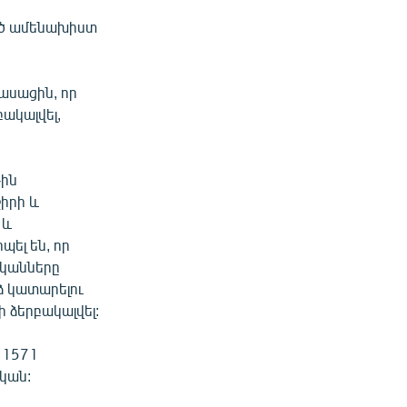
ված ամենախիստ
ասացին, որ
ակալվել,
-ին
իրի և
 և
ել են, որ
իկանները
ձ կատարելու
ի ձերբակալվել:
 1571
կան: