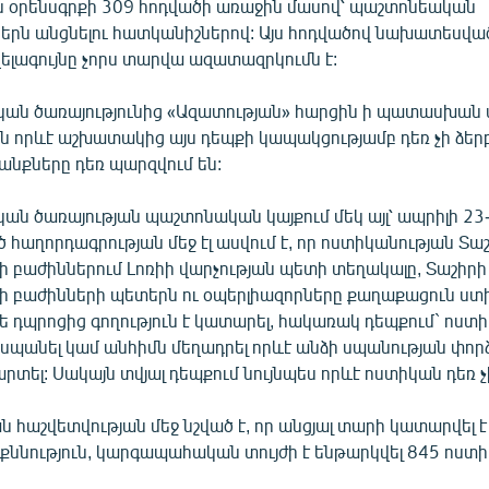
ն օրենսգրքի 309 հոդվածի առաջին մասով՝ պաշտոնեական
ններն անցնելու հատկանիշներով: Այս հոդվածով նախատես
լագույնը չորս տարվա ազատազրկումն է:
կան ծառայությունից «Ազատության» հարցին ի պատասխան 
ն որևէ աշխատակից այս դեպքի կապակցությամբ դեռ չի ձերբ
անքները դեռ պարզվում են:
ան ծառայության պաշտոնական կայքում մեկ այլ՝ ապրիլի 23
աղորդագրության մեջ էլ ասվում է, որ ոստիկանության Տաշ
բաժիններում Լոռիի վարչության պետի տեղակալը, Տաշիրի
բաժինների պետերն ու օպերլիազորները քաղաքացուն ստիպ
ե դպրոցից գողություն է կատարել, հակառակ դեպքում` ոստ
 սպանել կամ անհիմն մեղադրել որևէ անձի սպանության փոր
տել: Սակայն տվյալ դեպքում նույնպես որևէ ոստիկան դեռ չ
 հաշվետվության մեջ նշված է, որ անցյալ տարի կատարվել է
քննություն, կարգապահական տույժի է ենթարկվել 845 ոստի