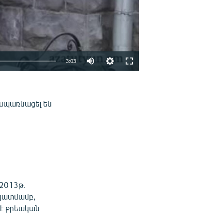
3:03
EMBED
ՏԱՐԱԾԵԼ
սպառնացել են
2013թ.
նկատմամբ,
 է քրեական