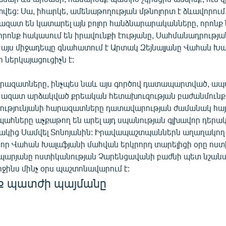
եց: Սա, իհարկե, ամենաթողության մթնոլորտ է ձևավորում,
ազատ են կատարել այն բոլոր հանձնարարականները, որոնք
որոնք հակասում են իրավունքի էությանը, Սահմանադրությա
- այս միջադեպը գնահատում է Արտակ Զեյնալյանը Վահան Խ
ներկայացուցիչն է:
րազատները, ինչպես նաև այս գործով դատապարտված, ա
 ազատ արձակված քրեական հետախուզության բաժանմունք
ությունյանի հարազատները դատավարության ժամանակ հա
ապահները աչքաթող են արել այդ սպանության գլխավոր դեր
ակից Սամվել Տոնոյանին: Իրավապաշտպաններն աղաղակող
, որ Վահան Խալաֆյանի մահվան երկրորդ տարելիցի օրը ո
պարյանը ոստիկանության Չարենցավանի բաժնի պետ նշանա
րջինս մինչ օրս պաշտոնավարում է:
ք պատժի պայմանը