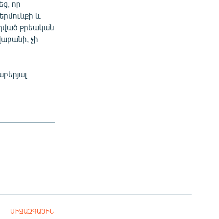
ց, որ
երմունքի և
դված քրեական
աբանի, չի
բերյալ
ՄԻՋԱԶԳԱՅԻՆ