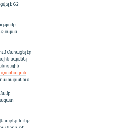
վել է 62
ությամբ
պաշտպան
ւմ մահացել էր
ղային սպանել
անոցային
աշտոնական
չ դատարանում
ն
տմամբ
ա ազատ
վերաբերմունք:
րա իբրև թե