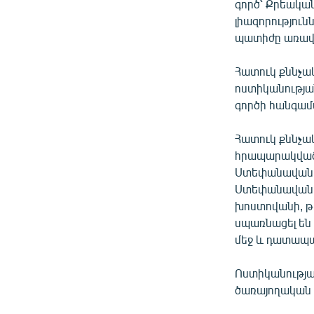
գործ՝ Քրեակա
լիազորությու
պատիժը առավե
Հատուկ քննչա
ոստիկանությա
գործի հանգամ
Հատուկ քննչակ
հրապարակված հ
Ստեփանավանի 
Ստեփանավանի 
խոստովանի, թ
սպառնացել են
մեջ և դատապար
Ոստիկանության
ծառայողական 