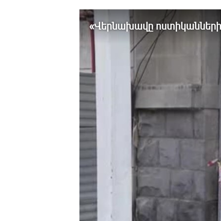
ՄԻՋԱԶԳԱՅԻՆ
ՄՇԱԿՈՒՅԹ
«Վերնախավը ոստիկաններին
ՍՊՈՐՏ
ՄԵԿՆԱԲԱՆՈՒԹՅՈՒՆ
ՏՏ ԵՒ ԻՆՏԵՐՆԵՏ
ԿՈՐՈՆԱՎԻՐՈՒՍ
ԱՐԽԻՎ
ՏԵՍԱՆՅՈՒԹԵՐ
ԲԱՆԱՎԵՃ
ՁԳՏԵԼՈՎ ԼԱՎԱԳՈՒՅՆԻՆ
ՓՈԴՔԱՍԹ