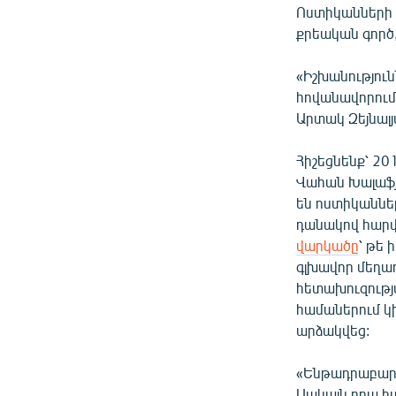
Ոստիկանների 
քրեական գործ
«Իշխանությու
հովանավորում
Արտակ Զեյնալյ
Հիշեցնենք՝ 2
Վահան Խալաֆ
են ոստիկաննե
դանակով հարվ
վարկածը
՝ թե
գլխավոր մեղ
հետախուզությ
համաներում կ
արձակվեց:
«Ենթադրաբար հ
Սակայն դրա հ