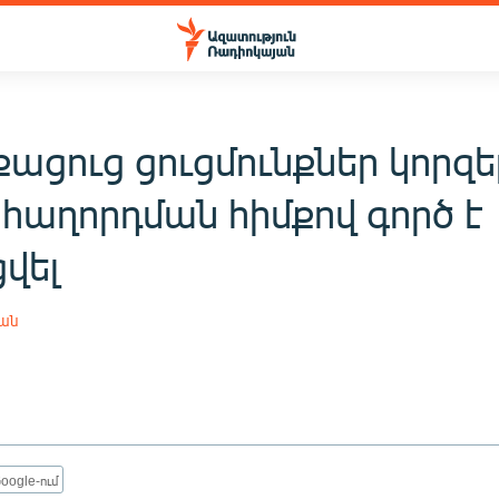
ցուց ցուցմունքներ կորզել
 հաղորդման հիմքով գործ է
վել
յան
oogle-ում