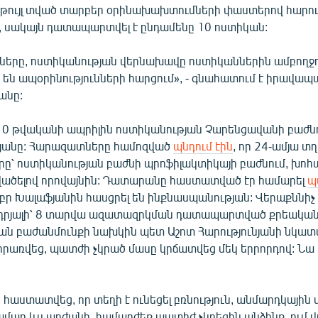
թույլ տված տարբեր օրինախախտումների փաստերով հարուց
, սակայն դատապարտվել է ընդամենը 10 ոստիկան:
նները, ոստիկանության վերնախավը ոստիկաններին ամբողջ
 են ապօրինությունների հարցում», - գնահատում է իրավա
անը:
010 թվականի ապրիլին ոստիկանության Չարենցավանի բաժնո
յանը: Հարազատները համոզված
պնդում էին
, որ 24-ամյա տ
րը՝ ոստիկանության բաժնի պրոֆիլակտիկայի բաժնում, խոհ
ածելով որովայնին: Դատարանը հաստատված էր համարել
պ
 իբր Խալաֆյանին հասցրել են ինքնասպանության: Վերաքննի
ադրյալի՝ 8 տարվա ազատազրկման դատապարտված քրեակա
ան բաժանմունքի նախկին պետ Աշոտ Հարությունյանի նկա
իրառվեց, պատժի չկրած մասը կրճատվեց մեկ երրորդով: Ն
աստատվեց, որ տեղի է ունեցել բռնություն, անմարդկային 
ամար ևս արժանի, համարժեք պատիժ չկրեցին անձինք, ում վ