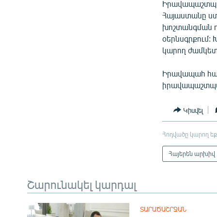
Իրավապաշտպան
Հայաստանը ստ
խոշտանգման 
օերնսգրքում:
կարող ժամկետ
Իրավապահ համ
իրավապաշտպան
Կիսվել
Հոդվածը կարող եք
Հայերեն արխիվ
Շարունակել կարդալ
ՏԱՐԱԾԱՇՐՋԱՆ