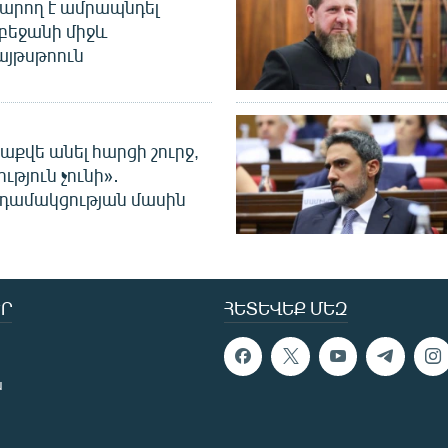
արող է ամրապնդել
բեջանի միջև
այթսթոուն
աքվե անել հարցի շուրջ,
ւթյուն չունի»․
նդամակցության մասին
Ր
ՀԵՏԵՎԵՔ ՄԵԶ
ն