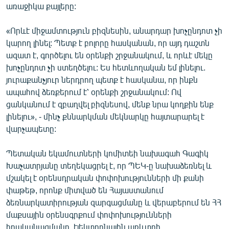
առաջիկա քայլերը:
English
Русский
«Որևէ միջամտություն բիզնեսին, անարդար խոչընդոտ չի
կարող լինել: Պետք է բոլորը հասկանան, որ այդ դաշտն
ազատ է, գործելու են օրենքի շրջանակում, և որևէ մեկը
ՀԵՏԵՎԵՔ ՄԵԶ
խոչընդոտ չի ստեղծելու: Ես հետևողական եմ լինելու.
յուրաքանչյուր ներդրող պետք է հասկանա, որ ինքն
ապահով ձեռքերում է՝ օրենքի շրջանակում: Ով
ցանկանում է զբաղվել բիզնեսով, մենք նրա կողքին ենք
լինելու», - մինչ քննարկման մեկնարկը հայտարարել է
«Ազատության» բոլոր կայքերը
վարչապետը:
Պետական եկամուտների կոմիտեի նախագահ Գագիկ
Խաչատրյանը տեղեկացրել է, որ ՊԵԿ-ը նախաձեռնել և
մշակել է օրենսդրական փոփոխությունների մի քանի
փաթեթ, որոնք միտված են Հայաստանում
ձեռնարկատիրության զարգացմանը և վերաբերում են ՀՀ
մաքսային օրենսգրքում փոփոխությունների
իրականացմանը, էլեկտրոնային առևտրի