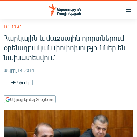
Մատչելիության
հղումներ
Անցնել
ԼՈՒՐԵՐ
հիմնական
ԱԶԱՏՈՒԹՅՈՒՆ TV
Հարկային և մաքսային ոլորտներում
բովանդակությանը
ՀԱՅԱՍՏԱՆ
Անցնել
օրենսդրական փոփոխություններ են
հիմնական
ՔԱՂԱՔԱԿԱՆ
նախատեսվում
մենյուին
ԸՆՏՐՈՒԹՅՈՒՆՆԵՐ 2026
Որոնում
ապրիլ 19, 2014
ԻՐԱՎՈՒՆՔ
Կիսվել
ՀԱՍԱՐԱԿՈՒԹՅՈՒՆ
ՏՆՏԵՍՈՒԹՅՈՒՆ
Ավելացրեք մեզ Google-ում
ՂԱՐԱԲԱՂ
ՊԱՏԵՐԱԶՄԻ 6 ՇԱԲԱԹՆԵՐԸ
ՏԱՐԱԾԱՇՐՋԱՆ