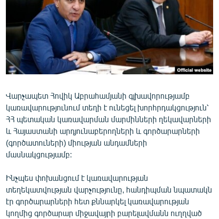
ՄԻՋԱԶԳԱՅԻՆ
ՄՇԱԿՈՒՅԹ
ՍՊՈՐՏ
ՄԵԿՆԱԲԱՆՈՒԹՅՈՒՆ
ՏՏ ԵՒ ԻՆՏԵՐՆԵՏ
Վարչապետ Հովիկ Աբրահամյանի գլխավորությամբ
ԿՈՐՈՆԱՎԻՐՈՒՍ
կառավարությունում տեղի է ունեցել խորհրդակցություն՝
ԱՐԽԻՎ
ՀՀ պետական կառավարման մարմինների ղեկավարների
և Հայաստանի արդյունաբերողների և գործարարների
ՏԵՍԱՆՅՈՒԹԵՐ
(գործատուների) միության անդամների
ԲԱՆԱՎԵՃ
մասնակցությամբ:
ՁԳՏԵԼՈՎ ԼԱՎԱԳՈՒՅՆԻՆ
Ինչպես փոխանցում է կառավարության
ՓՈԴՔԱՍԹ
տեղեկատվության վարչությունը, հանդիպման նպատակն
էր գործարարների հետ քննարկել կառավարության
Հայերեն
կողմից գործարար միջավայրի բարելավմանն ուղղված