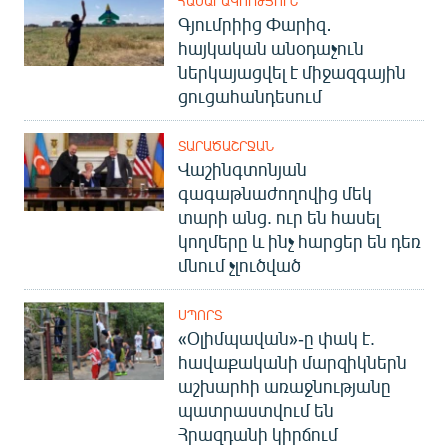
ՀԱՍԱՐԱԿՈՒԹՅՈՒՆ
Գյումրիից Փարիզ․
հայկական անօդաչուն
ներկայացվել է միջազգային
ցուցահանդեսում
ՏԱՐԱԾԱՇՐՋԱՆ
Վաշինգտոնյան
գագաթնաժողովից մեկ
տարի անց. ուր են հասել
կողմերը և ինչ հարցեր են դեռ
մնում չլուծված
ՍՊՈՐՏ
«Օլիմպավան»-ը փակ է.
հավաքականի մարզիկներն
աշխարհի առաջնությանը
պատրաստվում են
Հրազդանի կիրճում