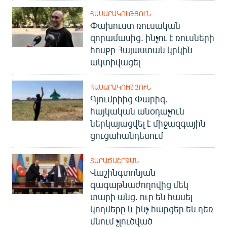
ՀԱՍԱՐԱԿՈՒԹՅՈՒՆ
Փախուստ ռուսական
զորամասից. ինչու է ռուսների
հոսքը Հայաստան կրկին
ակտիվացել
ՀԱՍԱՐԱԿՈՒԹՅՈՒՆ
Գյումրիից Փարիզ․
հայկական անօդաչուն
ներկայացվել է միջազգային
ցուցահանդեսում
ՏԱՐԱԾԱՇՐՋԱՆ
Վաշինգտոնյան
գագաթնաժողովից մեկ
տարի անց. ուր են հասել
կողմերը և ինչ հարցեր են դեռ
մնում չլուծված