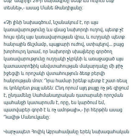
ենք՝ ապրիլի 28-ի նախագիծը մենք ևս ուզում ենք
տեսնել»,- ասաց Մանե Թանդիլյանը։
«Չի լինի նախագծում, նշանակում է, որ այս
կառավարությունը ևս գնաց նախորդի ուղով, պետք չէ
հույս դնել այս կառավարության վրա, և ուղղակի պետք
հանրային ճնշմամբ, պայքարի ուժով, ստիպելով... բայց
խորհուրդ կտամ, որ նախորդի սխալները գործող
կառավարությունը ուղղակի չկրկնի և առաջացած այս
կատաստրոֆիկ անվստահության մակարդակը մի քիչ
իջեցվի և որոշակի վստահություն ձեռք բերվի
հանրության մոտ։ Դրա համար իրենք պետք է շատ ռեալ
ու կոնկրետ քայլ անեն։ Ընդ որում այդ քայլը ոչ թե զիջում
է, ընդամենը Սահմանադրական դատարանի որոշման
պահանջի կատարումն է, որը, ես կարծում եմ,
պատվաբեր գործ է և ոչ ամոթալի»,- իր հերթին ասաց
Դավիթ Մանուկյանը։
Վարչապետ Հովիկ Աբրահամյանը երեկ նախագահական