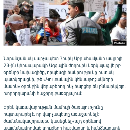
ՄԻՋԱԶԳԱՅԻՆ
ՄՇԱԿՈՒՅԹ
ՍՊՈՐՏ
ՄԵԿՆԱԲԱՆՈՒԹՅՈՒՆ
ՏՏ ԵՒ ԻՆՏԵՐՆԵՏ
ԿՈՐՈՆԱՎԻՐՈՒՍ
Նորանշանակ վարչապետ Հովիկ Աբրահամյանը ապրիլի
28-ին կհրապարակի Ազգային ժողովին ներկայացվելիք
ԱՐԽԻՎ
օրենքի նախագիծը, որպեսզի հանրությունը հստակ
ՏԵՍԱՆՅՈՒԹԵՐ
պատկերացնի, թե «Կուտակային կենսաթոշակների
մասին» օրենքին վերաբերող ինչ հարցեր են քննարկվելու
ԲԱՆԱՎԵՃ
խորհրդարանի հաջորդ քառօրյայում:
ՁԳՏԵԼՈՎ ԼԱՎԱԳՈՒՅՆԻՆ
Երեկ կառավարության մամուլի ծառայությունը
ՓՈԴՔԱՍԹ
հայտարարել է, որ վարչապետը առաջարկել է
ժամանակավորապես կասեցնել «այդ օրենքով
Հայերեն
պայմանավորված տույժերի հաշվարկը և հանձնարարել