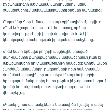
էր շահագրգիռ պետական մարմիններին՝ սեղմ
English
ժամկետներում նախապատրաստել օրենքի նախագիծ»:
Русский
Ընդամենը 9 օր է մնացել, որ այս օրինագիծը մշակվի, ու
ՀԵՏԵՎԵՔ ՄԵԶ
«Դեմ եմ» շարժումը ուզում է հավատալ, որ նոր
կառավարությունը չի խաբի ժողովրդին և ԱԺ-ին
կներկայացնի հանրության իրական պահանջները:
«Դեմ եմ»-ի երեկվա բողոքի ակցիային միացած
վարչապետին քաղաքացիական նախաձեռնությունն էլ
«Ազատության» բոլոր կայքերը
առաջարկների իր փաստաթուղթը հանձնեց: Արդեն այսօր
շարժման անդամները լրագրողների հետ հանդիպման
ժամանակ ասացին, որ սպասելու են այս նախագծի
հրապարակմանը, որից հետո թերևս ինչ-որ հստակեցում
կմտնի նորանշանակ վարչապետի դիրքորոշման
վերաբերյալ:
«Կետերը հստակ ասել ենք և նախագիծն էլ տվել ու ասել