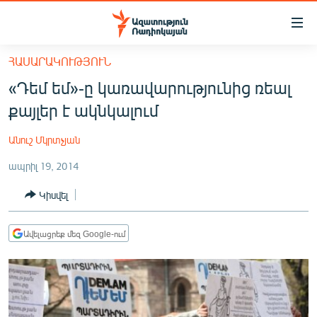
Մատչելիության
հղումներ
Անցնել
ՀԱՍԱՐԱԿՈՒԹՅՈՒՆ
հիմնական
ԱԶԱՏՈՒԹՅՈՒՆ TV
«Դեմ եմ»-ը կառավարությունից ռեալ
բովանդակությանը
ՀԱՅԱՍՏԱՆ
Անցնել
քայլեր է ակնկալում
հիմնական
ՔԱՂԱՔԱԿԱՆ
մենյուին
Անուշ Մկրտչյան
ԸՆՏՐՈՒԹՅՈՒՆՆԵՐ 2026
Որոնում
ապրիլ 19, 2014
ԻՐԱՎՈՒՆՔ
Կիսվել
ՀԱՍԱՐԱԿՈՒԹՅՈՒՆ
ՏՆՏԵՍՈՒԹՅՈՒՆ
Ավելացրեք մեզ Google-ում
ՂԱՐԱԲԱՂ
ՊԱՏԵՐԱԶՄԻ 6 ՇԱԲԱԹՆԵՐԸ
ՏԱՐԱԾԱՇՐՋԱՆ