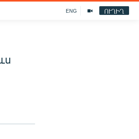
ՈՒՂԻՂ
ENG
 ևս