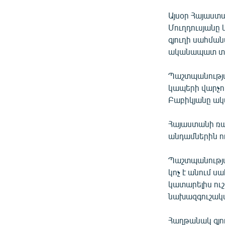
ՄԻՋԱԶԳԱՅԻՆ
Այսօր Հայաստա
ՄՇԱԿՈՒՅԹ
Մուղդուսյանը 
ՍՊՈՐՏ
գյուղի սահմա
ականապատ տար
ՄԵԿՆԱԲԱՆՈՒԹՅՈՒՆ
ՏՏ ԵՒ ԻՆՏԵՐՆԵՏ
Պաշտպանությա
կապերի վարչո
ԿՈՐՈՆԱՎԻՐՈՒՍ
Բաբիկյանը ակ
ԱՐԽԻՎ
Հայաստանի ռա
ՏԵՍԱՆՅՈՒԹԵՐ
անդամներին ո
ԲԱՆԱՎԵՃ
Պաշտպանությ
ՁԳՏԵԼՈՎ ԼԱՎԱԳՈՒՅՆԻՆ
կոչ է անում 
ՓՈԴՔԱՍԹ
կատարելիս ու
նախազգուշակա
Հաղթանակ գյո