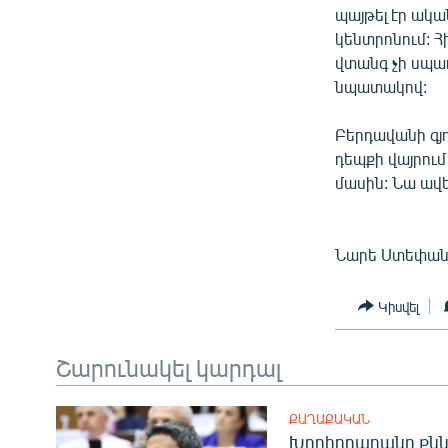
պայթել էր ակա
կենտրոնում: 
վտանգ չի սպառ
նպատակով:
Բերդավանի գյ
դեպքի վայրու
մասին: Նա ավե
Նարե Ստեփան
Կիսվել
Շարունակել կարդալ
ՔԱՂԱՔԱԿԱՆ
Խորհրդարանը քնն