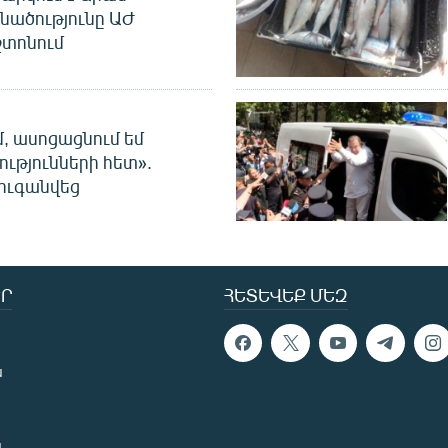
նածությունը ԱԺ
տոնում
մ, ասոցացնում եմ
ությունների հետ».
ուգանվեց
Ր
ՀԵՏԵՎԵՔ ՄԵԶ
ն
ն