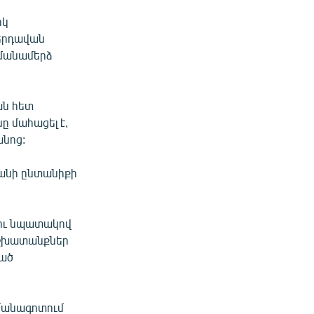
իկ
Բերդավան
հմանամերձ
ան հետ
 մահացել է,
նոց:
յանի ընտանիքի
ու նպատակով
աշխատանքներ
ված
հմանագոտում