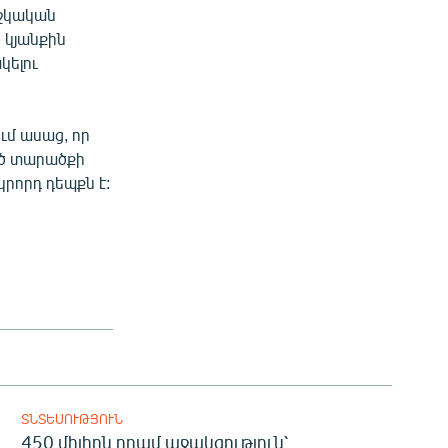
ժշկական
 կյանքին
կելու
ւմ ասաց, որ
ած տարածքի
կրորդ դեպքն է:
ՏՆՏԵՍՈՒԹՅՈՒՆ
450 միլիոն դրամ աջակցություն՝