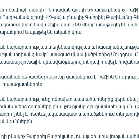
նի Տավուշի մարզի Բերդավան գյուղի 56-ամյա բնակիչ Ռաֆ
և Հաղթանակ գյուղի 49-ամյա բնակիչ Գաբրիել Բաբիկյանը 
նագոտում խոտ հավաքելիս մոտ 200 մետր առաջացել են սա
ածքում և պայթել են ականի վրա:
ն նախարարության տեղեկատվության և հասարակայնությ
ւթյան փոխանցմամբ՝ ստացած վնասվածքներից Մուղդուսյանը
անապայթյունային վնասվածքներով տեղափոխվել է հիվանդա
զմական գերատեսչությունը ցավակցում է Ռաֆիկ Մուղդուս
ւ հարազատներին:
ան նախարարությունը դժբախտ պատահարներից զերծ մնալ
սահմանամերձ գոտիների բնակչությանը գյուղատնտեսական 
շադիր լինել և հետևել ականապատ տարածքներում տեղադր
ն նշաններին:
ւղի բնակիչ Գաբրիել Բաբիկյանը, ով այսօր առավոտյան սա