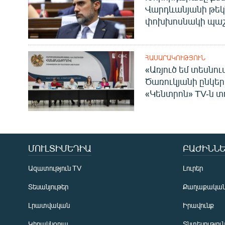
Վարդևանյանի թեկ
փոխխոսնակի պաշ
ՀԱՍԱՐԱԿՈՒԹՅՈՒՆ
«Առյուծ եմ տեսնու
Ծառուկյանի ընկեր
«Կենտրոն» TV-ն տ
ՄՈՒԼՏԻՄԵԴԻԱ
ԲԱԺԻՆՆԵ
Ազատություն TV
Լուրեր
Տեսանյութեր
Քաղաքակա
Լրատվական
Իրավունք
Կիրակնօրյա
Տնտեսությու