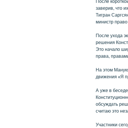
После короткой
заверив, что 
Тигран Саргсян
министр право
После ухода э
решения Консти
Это начало ши
права, правам
На этом Манук
движения «Я пр
А уже в бесед
Конституционно
обсуждать реш
считаю это нез
Участники сег