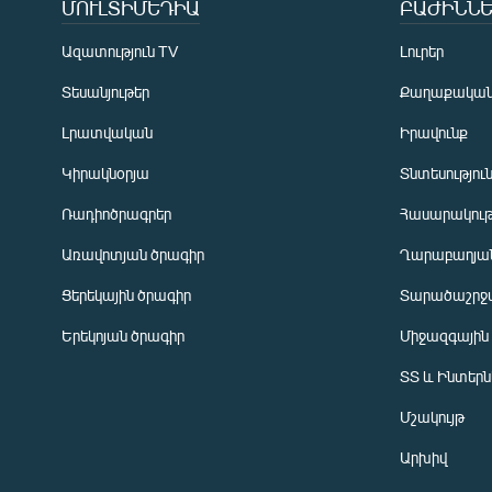
ՄՈՒԼՏԻՄԵԴԻԱ
ԲԱԺԻՆՆԵ
Ազատություն TV
Լուրեր
Տեսանյութեր
Քաղաքակա
Լրատվական
Իրավունք
Կիրակնօրյա
Տնտեսությու
Ռադիոծրագրեր
Հասարակութ
Առավոտյան ծրագիր
Ղարաբաղյան
Ցերեկային ծրագիր
Տարածաշրջ
Հայերեն
Երեկոյան ծրագիր
Միջազգային
English
ՏՏ և Ինտեր
Русский
Մշակույթ
ՀԵՏԵՎԵՔ ՄԵԶ
Արխիվ