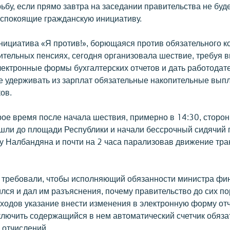
ьбу, если прямо завтра на заседании правительства не буд
еспокоящие гражданскую инициативу.
нициатива «Я против!», борющаяся против обязательного 
ительных пенсиях, сегодня организовала шествие, требуя 
лектронные формы бухгалтерских отчетов и дать работодат
е удерживать из зарплат обязательные накопительные вып
ов.
рое время после начала шествия, примерно в 14:30, сторо
ошли до площади Республики и начали бессрочный сидячий п
у Налбандяна и почти на 2 часа парализовав движение тра
требовали, чтобы исполняющий обязанности министра фи
лся и дал им разъяснения, почему правительство до сих по
ходов указание внести изменения в электронную форму отч
тключить содержащийся в нем автоматический счетчик обяз
 отчислений.