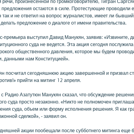
 речи, произнесенной по громкоговорителю, Тигран Саргся
их предложения остаются в силе. Протестующие проводили е
 так и не ответил на вопрос журналистов, имеет ли бывший
 делать предложение о диалоге от имени правительства.
кс-премьера выступил Давид Манукян,
заявив: «Извините, д
туционного суда не ведется. Эта акция сегодня послужила
рокого общественного давления, которое мы будем провод
и, данными нам Конституцией».
ян посчитал сегодняшнюю акцию завершенной и призвал с
отив!» прийти на митинг 12 апреля.
е с Радио Азатутюн Манукян сказал, что обсуждение решени
го суда просто незаконно. «Никто не полномочен приглашат
ения суда, объем или форму исполнения решения. Я как г
аконной сделкой», - заявил он.
одняшней акции пообещали после субботнего митинга еще 