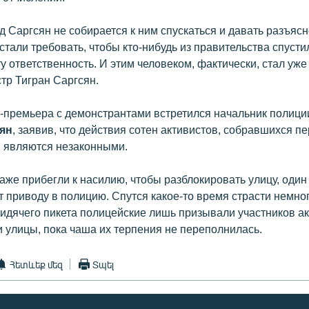
д Саргсян не собирается к ним спускаться и давать разъясн
тали требовать, чтобы кто-нибудь из правительства спусти
ту ответственность. И этим человеком, фактически, стал уж
тр Тигран Саргсян.
с-премьера с демонстрантами встретился начальник полиц
ян
, заявив, что действия сотен активистов, собравшихся п
, являются незаконными.
же прибегли к насилию, чтобы разблокировать улицу, один 
 приводу в полицию. Спутся какое-то время страсти немног
идячего пикета полицейские лишь призывали участников ак
и улицы, пока чаша их терпения не переполнилась.
Հետևեք մեզ
Տպել