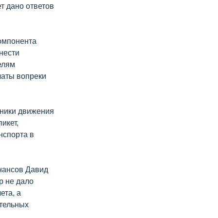
ет дано ответов
компонента
внести
елям
латы вопреки
нники движения
икет,
нспорта в
нансов Давид
р не дало
ета, а
ательных