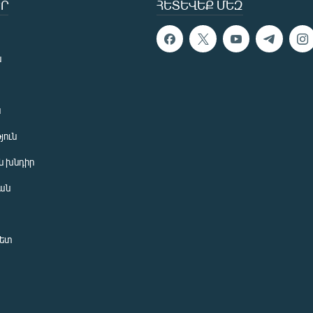
Ր
ՀԵՏԵՎԵՔ ՄԵԶ
ն
ն
յուն
 խնդիր
ան
նետ