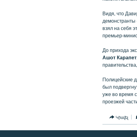
Видя, что Дави
демонстранты с
взял на себя э
премьер-минис
До прихода эк
Ашот Карапет
правительства
Полицейские да
был подвергнут
уже во время с
проезжей част
Կիսվել