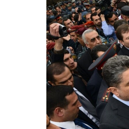
ՄԻՋԱԶԳԱՅԻՆ
ՄՇԱԿՈՒՅԹ
ՍՊՈՐՏ
ՄԵԿՆԱԲԱՆՈՒԹՅՈՒՆ
ՏՏ ԵՒ ԻՆՏԵՐՆԵՏ
ԿՈՐՈՆԱՎԻՐՈՒՍ
ԱՐԽԻՎ
ՏԵՍԱՆՅՈՒԹԵՐ
ԲԱՆԱՎԵՃ
ՁԳՏԵԼՈՎ ԼԱՎԱԳՈՒՅՆԻՆ
ՓՈԴՔԱՍԹ