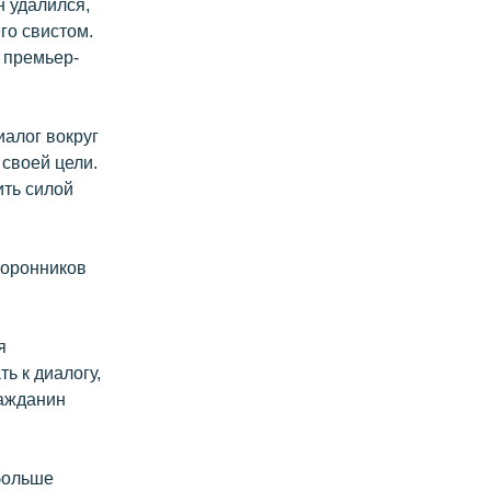
н удалился,
го свистом.
 премьер-
иалог вокруг
 своей цели.
ить силой
торонников
я
ь к диалогу,
ражданин
больше