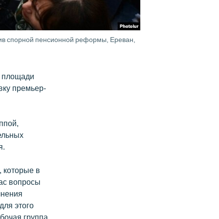
тив спорной пенсионной реформы, Ереван,
а площади
вку премьер-
ппой,
ельных
я.
 которые в
вас вопросы
лнения
для этого
абочая группа