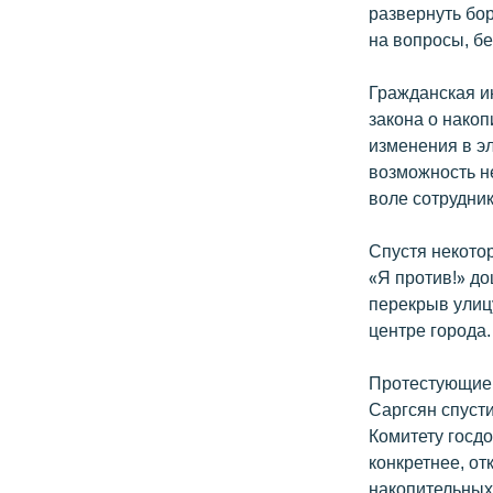
развернуть бор
на вопросы, б
Гражданская и
закона о накоп
изменения в э
возможность н
воле сотрудник
Спустя некото
«Я против!» д
перекрыв улиц
центре города.
Протестующие 
Саргсян спусти
Комитету госдо
конкретнее, о
накопительных