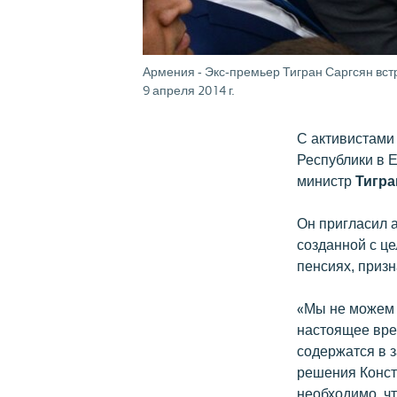
Армения - Экс-премьер Тигран Саргсян вст
9 апреля 2014 г.
С активистами
Республики в Е
министр
Тигра
Он пригласил а
созданной с ц
пенсиях, приз
«Мы не можем 
настоящее вре
содержатся в 
решения Консти
необходимо, ч