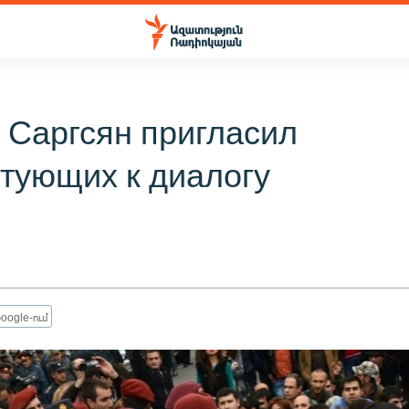
 Саргсян пригласил
тующих к диалогу
oogle-ում