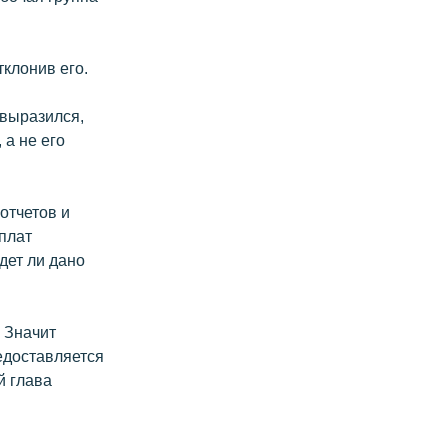
клонив его.
 выразился,
 а не его
отчетов и
плат
дет ли дано
 Значит
едоставляется
й глава