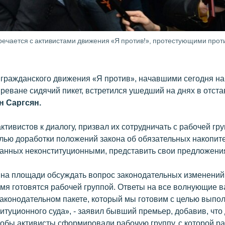
речается с активистами движения «Я против!», протестующими про
 гражданского движения «Я против», начавшими сегодня н
реване сидячий пикет, встретился ушедший на днях в отста
н Саргсян.
ктивистов к диалогу, призвал их сотрудничать с рабочей гру
елью доработки положений закона об обязательных накопит
нанных неконституционными, представить свои предложени
на площади обсуждать вопрос законодательных изменений,
мя готовятся рабочей группой. Ответы на все волнующие 
законодательном пакете, который мы готовим с целью выпо
туционного суда», - заявил бывший премьер, добавив, что 
тобы активисты сформировали рабочую группу, с которой р